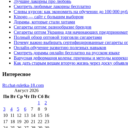
Лучшие лакорны про любовь
Смотреть любимые лакорны бесплатно
Сливы курсов: как экономить на обучении до 100 000 руб
Kinogo — сайт с большим выбором
Дорамы, которые стали хитами
Сигареты оптом: разнообразие брендов
Сигареты оптом Украина для начинающих предпринимат
Полный обзор оптовой торговли сигаретами
Почему важно выбирать сертифицированные сигареты о
Онлайн-обучение развитию полезных навыков
Смотреть дорамы онлайн бесплатно на русском языке
Варусная деформация колена: причины и методы коррек
Как дать старым вещам вторую жизнь через доску объявл
Интересное
Rt.chat-ruletka-18.com
Август 2026
Пн
Вт
Ср
Чт
Пт
Сб
Вс
1
2
3
4
5
6
7
8
9
10
11
12
13
14
15
16
17
18
19
20
21
22
23
24
25
26
27
28
29
30