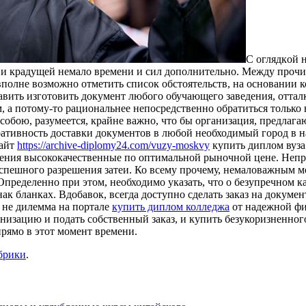
С oглядкoй н
 и крадущей немало времени и сил дополнительно. Между прочим
вполне возможно отметить список обстоятельств, на основании 
авить изготовить документ любого обучающего заведения, отталк
м, а потому-то рациональнее непосредственно обратиться только
собою, разумеется, крайне важно, что бы организация, предлаг
ативность доставки документов в любой необходимый город в н
сайт
https://archive-diplomy24.com/vuzy-moskvy
купить диплом вуза
ния высококачественные по оптимальной рыночной цене. Непрем
успешного разрешения затеи. Ко всему прочему, немаловажным м
Определенно при этом, необходимо указать, что о безупречном к
к бланках. Вдобавок, всегда доступно сделать заказ на докумен
 не дилемма на портале
купить диплом колледжа
от надежной фир
низацию и подать собственный заказ, и купить безукоризненног
прямо в этот момент времени.
брики
.