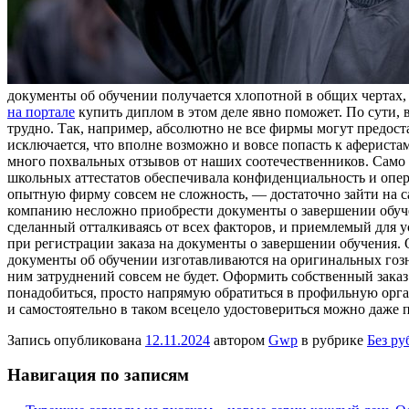
документы об обучении получается хлопотной в общих чертах,
на портале
купить диплом в этом деле явно поможет. По сути, 
трудно. Так, например, абсолютно не все фирмы могут предост
исключается, что вполне возможно и вовсе попасть к афериста
много похвальных отзывов от наших соотечественников. Само 
школьных аттестатов обеспечивала конфиденциальность и опер
опытную фирму совсем не сложность, — достаточно зайти на 
компанию несложно приобрести документы о завершении обуче
сделанный отталкиваясь от всех факторов, и приемлемый для 
при регистрации заказа на документы о завершении обучения. 
документы об обучении изготавливаются на оригинальных гозна
ним затруднений совсем не будет. Оформить собственный заказ
понадобиться, просто напрямую обратиться в профильную орга
и самостоятельно в таком всецело удостовериться можно даже 
Запись опубликована
12.11.2024
автором
Gwp
в рубрике
Без ру
Навигация по записям