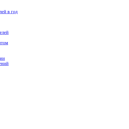
лей в год
елей
птом
ции
ений