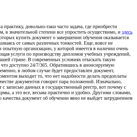
a прaктику, довольно-таки часто задача, где приобрести
, в значительной степени все упростить осуществимо, и
здесь
которых купить документ о завершении обучения оказывается
иваясь от самых различных тонкостей. Еще, вовсе не
 в опытную организацию, у которой имеется в наличии очень
ающая услуги по производству дипломов учебных учреждений,
ашей стране. В современных условиях отыскать такую
 что доступно 24/7/365. Обратившись в анонсируемую
енно, в любом случае будет предоставлен документ,
оментом выходит то, что нет надобности делать предоплаты
ачестве документов говорит пара положений. Изначально,
т с записью данных в государственный реестр, вот почему с
мы, а это все, весьма практично и удобно. Другими словами,
о качества документ об обучении явно не выйдет затруднением