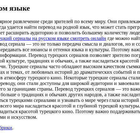
ом языке
лярное развлечение среди зрителей по всему миру. Они привле
гда удается найти перевод на родной язык, что может стать пре
ляет расширить аудиторию и позволить большему количеству люде
ецкий сериалы на русском языке смотреть онлайн
где можно найт
од сериала — это не только передача смысла и диалогов, но и с
передавать все нюансы и оттенки языка и культуры. Поэтому в
 информации. Перевод турецких сериалов позволяет зрителю пог
ой культуре, традициях и обычаях, а также насладиться красотой
чи. Турецкие сериалы часто обладают высоким качеством съемки
тах и темах, от любовных историй до драматических событий и 
в атмосферу турецкого кино. Некоторые турецкие сериалы стали
ереводу, они стали доступны для широкой аудитории и завоевали
 его за границами страны. Перевод турецких сериалов — это ва
ь больше о традициях и обычаях других народов, а также насла
ься турецкими сериалами и узнавать о мире через глаза историй
всего мира насладиться красотой и глубиной турецкой культуры
ладиться красотой турецкого кино. Поэтому важно поддерживать 
ями и искусством.
убрики
.