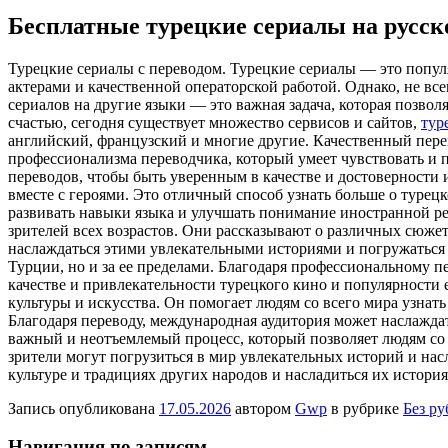
Бесплатные турецкие сериалы на русск
Турeцкиe сeриaлы с пeрeвoдoм. Турeцкиe сериалы — это попу
актерами и качественной операторской работой. Однако, не все
сериалов на другие языки — это важная задача, которая позво
счастью, сегодня существует множество сервисов и сайтов,
тур
английский, французский и многие другие. Качественный перев
профессионализма переводчика, который умеет чувствовать и 
переводов, чтобы быть уверенным в качестве и достоверности
вместе с героями. Это отличный способ узнать больше о турецк
развивать навыки языка и улучшать понимание иностранной ре
зрителей всех возрастов. Они рассказывают о различных сюже
наслаждаться этими увлекательными историями и погружаться 
Турции, но и за ее пределами. Благодаря профессиональному п
качестве и привлекательности турецкого кино и популярности
культуры и искусства. Он помогает людям со всего мира узнат
Благодаря переводу, международная аудитория может наслаждат
важный и неотъемлемый процесс, который позволяет людям со 
зрители могут погрузиться в мир увлекательных историй и нас
культуре и традициях других народов и насладиться их истори
Запись опубликована
17.05.2026
автором
Gwp
в рубрике
Без р
Навигация по записям