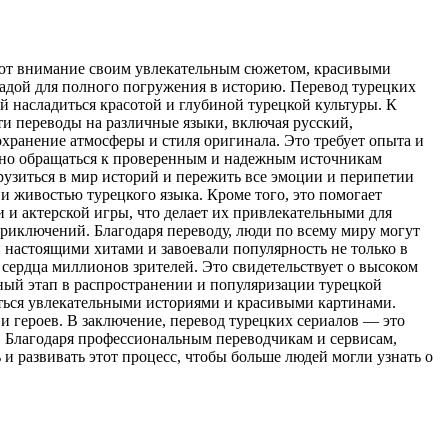
кают внимание своим увлекательным сюжетом, красивыми
градой для полного погружения в историю. Перевод турецких
й насладиться красотой и глубиной турецкой культуры. К
и переводы на различные языки, включая русский,
охранение атмосферы и стиля оригинала. Это требует опыта и
ажно обращаться к проверенным и надежным источникам
рузиться в мир историй и пережить все эмоции и перипетии
 и живостью турецкого языка. Кроме того, это помогает
 и актерской игры, что делает их привлекательными для
приключений. Благодаря переводу, люди по всему миру могут
 настоящими хитами и завоевали популярность не только в
 сердца миллионов зрителей. Это свидетельствует о высоком
жный этап в распространении и популяризации турецкой
диться увлекательными историями и красивыми картинами.
 и героев. В заключение, перевод турецких сериалов — это
. Благодаря профессиональным переводчикам и сервисам,
и развивать этот процесс, чтобы больше людей могли узнать о