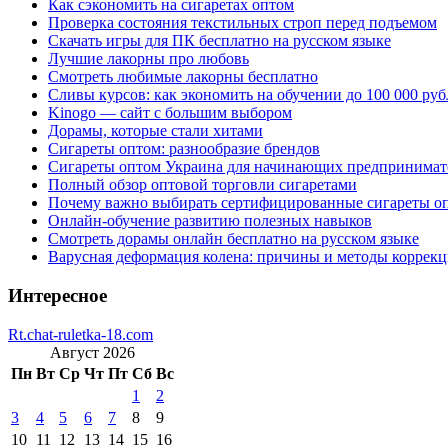
Как сэкономить на сигаретах оптом
Проверка состояния текстильных строп перед подъемом
Скачать игры для ПК бесплатно на русском языке
Лучшие лакорны про любовь
Смотреть любимые лакорны бесплатно
Сливы курсов: как экономить на обучении до 100 000 руб
Kinogo — сайт с большим выбором
Дорамы, которые стали хитами
Сигареты оптом: разнообразие брендов
Сигареты оптом Украина для начинающих предпринимат
Полный обзор оптовой торговли сигаретами
Почему важно выбирать сертифицированные сигареты о
Онлайн-обучение развитию полезных навыков
Смотреть дорамы онлайн бесплатно на русском языке
Варусная деформация колена: причины и методы коррек
Интересное
Rt.chat-ruletka-18.com
Август 2026
Пн
Вт
Ср
Чт
Пт
Сб
Вс
1
2
3
4
5
6
7
8
9
10
11
12
13
14
15
16