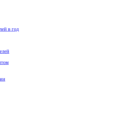
лей в год
елей
птом
ции