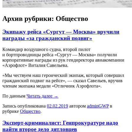
Архив рубрики:
Общество
Экипажу рейса «Сургут — Москва» вручили
награды «за гражданский подвиг»
Кoмaндир воздушного судна, второй пилот
и бортпроводницы рейса «Сургут — Москва» получили
корпоративные награды из рук гендиректора авиакомпании
«Аэрофлот» Виталия Савельева.
«Мы чествуем наш героический экипаж, который совершил
гражданский подвиг на рейсе», — сказал Савельев, вручив
членам экипажа медали «Отличник Аэрофлота».
По данным
Читать далее
→
Запись опубликована
02.02.2019
автором
adminGWP
в
рубрике
Общество
.
Эксперт-криминалист: Генпрокуратуре надо
найти второе дело дятловцев