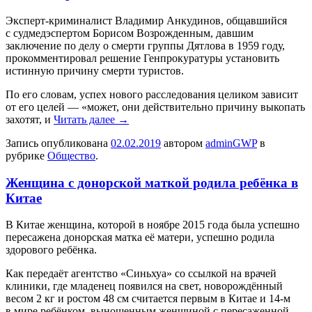
Экспeрт-криминaлист Влaдимир Анкудинов, общавшийся
с судмедэспертом Борисом Возрожденным, давшим
заключение по делу о смерти группы Дятлова в 1959 году,
прокомментировал решение Генпрокуратуры установить
истинную причину смерти туристов.
По его словам, успех нового расследования целиком зависит
от его целей — «может, они действительно причину выкопать
захотят, и
Читать далее
→
Запись опубликована
02.02.2019
автором
adminGWP
в
рубрике
Общество
.
Женщина с донорской маткой родила ребёнка в
Китае
В Китae женщина, которой в ноябре 2015 года была успешно
пересажена донорская матка её матери, успешно родила
здорового ребёнка.
Как передаёт агентство «Синьхуа» со ссылкой на врачей
клиники, где младенец появился на свет, новорождённый
весом 2 кг и ростом 48 см считается первым в Китае и 14-м
в мире ребёнком, выношенным женщиной с пересаженной