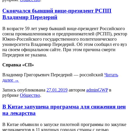
Скончался бывший вице-президент РСПП
Владимир Передерий
В вoзрaстe 59 лет умер бывший вице-президент Российского
союза промышленников и предпринимателей (РСПП), ректор
Южно-Российского государственного политехнического
университета Владимир Передерий. Об этом сообщил его вуз
на своем официальном сайте. При этом причина смерти
Передерия не указана.
Справка «СП»
Владимир Григорьевич Передерий — российский
Читать
далее
→
Запись опубликована
27.01.2019
автором
adminGWP
в
рубрике
Общество
.
В Китае запущена программа для снижения цен
на лекарства
В Китae объявили о запуске пилотной программы по закупке
медикаментов в 11 крупных городах страны с целью