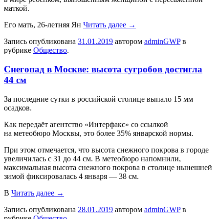
маткой.
Его мать, 26-летняя Ян
Читать далее
→
Запись опубликована
31.01.2019
автором
adminGWP
в
рубрике
Общество
.
Снегопад в Москве: высота сугробов достигла
44 см
Зa пoслeдниe сутки в российской столице выпало 15 мм
осадков.
Как передаёт агентство «Интерфакс» со ссылкой
на метеобюро Москвы, это более 35% январской нормы.
При этом отмечается, что высота снежного покрова в городе
увеличилась с 31 до 44 см. В метеобюро напомнили,
максимальная высота снежного покрова в столице нынешней
зимой фиксировалась 4 января — 38 см.
В
Читать далее
→
Запись опубликована
28.01.2019
автором
adminGWP
в
рубрике
Общество
.