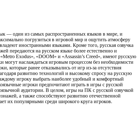
зык — один из самых распространенных языков в мире, и
гаксимально погрузиться в игровой мир и ощутить атмосферу
 владеют иностранными языками. Кроме того, русская озвучка
жей передаются на русском языке более естественно и
«Metro Exodus», «DOOM» и «Assassin’s Creed», имеют русскую
оки могут наслаждаться игровым процессом без необходимости
и, которые ранее отказывались от игр из-за отсутствия
лагодаря развитию технологий и высокому спросу на русскую
 каждому игроку выбрать наиболее удобный и комфортный
скоязычные игроки предпочитают играть в игры с русской
коязычной аудитории. В целом, игры на ПК с русской озвучкой
сонажей, а также способствуют развитию отечественной
лает их популярными среди широкого круга игроков.