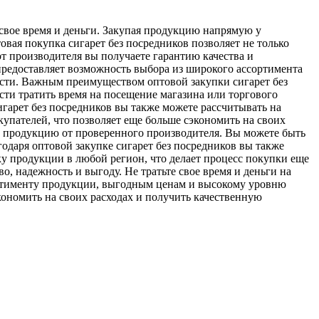
 свое время и деньги. Закупая продукцию напрямую у
вая покупка сигарет без посредников позволяет не только
т производителя вы получаете гарантию качества и
 предоставляет возможность выбора из широкого ассортимента
сти. Важным преимуществом оптовой закупки сигарет без
ости тратить время на посещение магазина или торгового
игарет без посредников вы также можете рассчитывать на
упателей, что позволяет еще больше сэкономить на своих
ую продукцию от проверенного производителя. Вы можете быть
годаря оптовой закупке сигарет без посредников вы также
у продукции в любой регион, что делает процесс покупки еще
о, надежность и выгоду. Не тратьте свое время и деньги на
ортименту продукции, выгодным ценам и высокому уровню
кономить на своих расходах и получить качественную