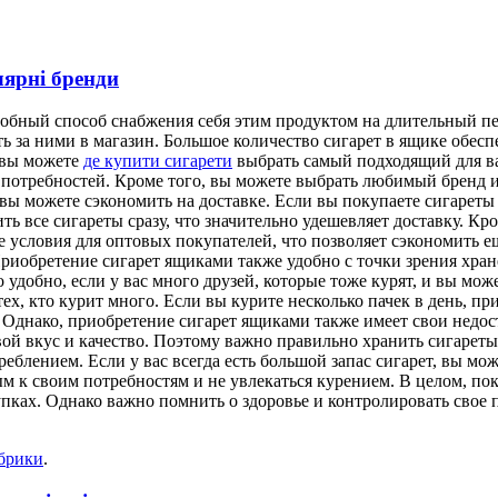
лярні бренди
обный способ снабжения себя этим продуктом на длительный пе
ить за ними в магазин. Большое количество сигарет в ящике обесп
 вы можете
де купити сигарети
выбрать самый подходящий для ва
 потребностей. Кроме того, вы можете выбрать любимый бренд и
вы можете сэкономить на доставке. Если вы покупаете сигареты 
ть все сигареты сразу, что значительно удешевляет доставку. К
 условия для оптовых покупателей, что позволяет сэкономить е
Приобретение сигарет ящиками также удобно с точки зрения хран
о удобно, если у вас много друзей, которые тоже курят, и вы мо
х, кто курит много. Если вы курите несколько пачек в день, пр
. Однако, приобретение сигарет ящиками также имеет свои недос
вой вкус и качество. Поэтому важно правильно хранить сигареты
блением. Если у вас всегда есть большой запас сигарет, вы мож
ым к своим потребностям и не увлекаться курением. В целом, 
купках. Однако важно помнить о здоровье и контролировать свое
убрики
.