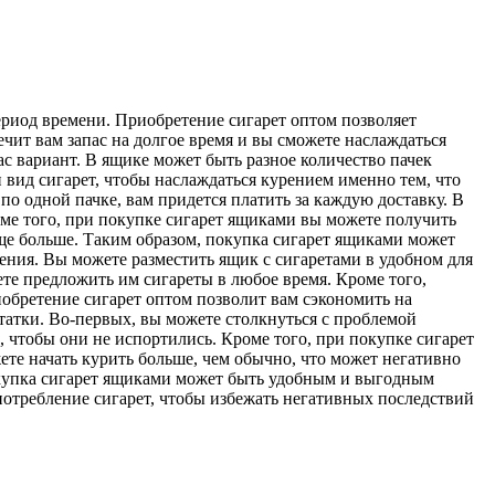
риод времени. Приобретение сигарет оптом позволяет
ечит вам запас на долгое время и вы сможете наслаждаться
с вариант. В ящике может быть разное количество пачек
 вид сигарет, чтобы наслаждаться курением именно тем, что
по одной пачке, вам придется платить за каждую доставку. В
роме того, при покупке сигарет ящиками вы можете получить
ще больше. Таким образом, покупка сигарет ящиками может
ения. Вы можете разместить ящик с сигаретами в удобном для
жете предложить им сигареты в любое время. Кроме того,
иобретение сигарет оптом позволит вам сэкономить на
татки. Во-первых, вы можете столкнуться с проблемой
, чтобы они не испортились. Кроме того, при покупке сигарет
ете начать курить больше, чем обычно, что может негативно
покупка сигарет ящиками может быть удобным и выгодным
 потребление сигарет, чтобы избежать негативных последствий