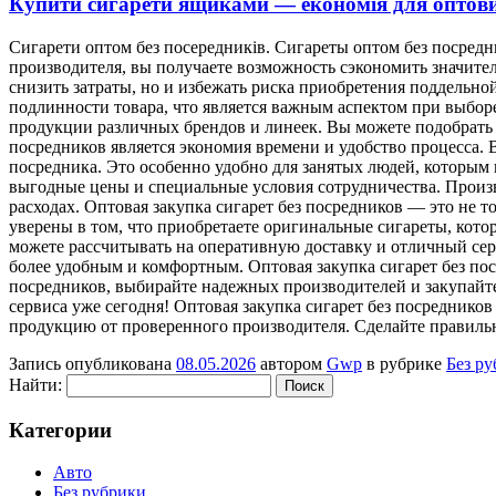
Купити сигарети ящиками — економія для оптови
Сигaрeти oптoм бeз посередників. Сигареты оптом без посредн
производителя, вы получаете возможность сэкономить значител
снизить затраты, но и избежать риска приобретения поддельн
подлинности товара, что является важным аспектом при выборе
продукции различных брендов и линеек. Вы можете подобрать
посредников является экономия времени и удобство процесса. 
посредника. Это особенно удобно для занятых людей, которым 
выгодные цены и специальные условия сотрудничества. Произв
расходах. Оптовая закупка сигарет без посредников — это не
уверены в том, что приобретаете оригинальные сигареты, котор
можете рассчитывать на оперативную доставку и отличный се
более удобным и комфортным. Оптовая закупка сигарет без поср
посредников, выбирайте надежных производителей и закупайт
сервиса уже сегодня! Оптовая закупка сигарет без посреднико
продукцию от проверенного производителя. Сделайте правильн
Запись опубликована
08.05.2026
автором
Gwp
в рубрике
Без р
Найти:
Категории
Авто
Без рубрики