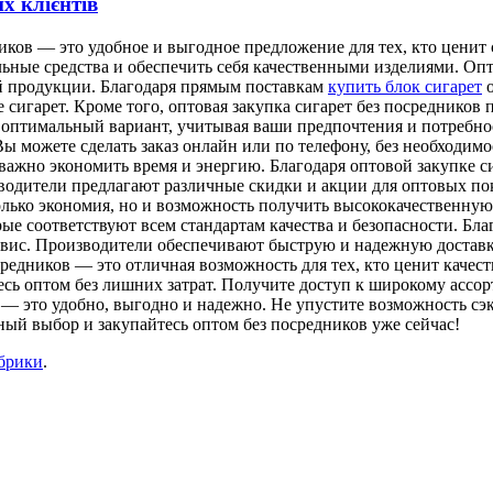
х клієнтів
иков — это удобное и выгодное предложение для тех, кто ценит
ьные средства и обеспечить себя качественными изделиями. Опто
ой продукции. Благодаря прямым поставкам
купить блок сигарет
о
 сигарет. Кроме того, оптовая закупка сигарет без посредников
 оптимальный вариант, учитывая ваши предпочтения и потребно
Вы можете сделать заказ онлайн или по телефону, без необходим
важно экономить время и энергию. Благодаря оптовой закупке с
одители предлагают различные скидки и акции для оптовых пок
 только экономия, но и возможность получить высококачественн
ые соответствуют всем стандартам качества и безопасности. Бла
рвис. Производители обеспечивают быструю и надежную доставк
едников — это отличная возможность для тех, кто ценит качеств
есь оптом без лишних затрат. Получите доступ к широкому асс
в — это удобно, выгодно и надежно. Не упустите возможность сэ
ый выбор и закупайтесь оптом без посредников уже сейчас!
убрики
.