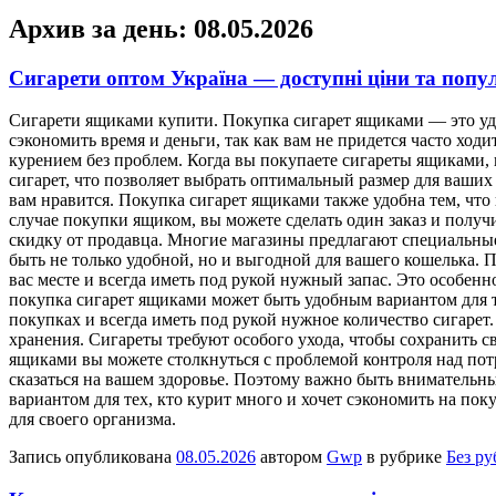
Архив за день:
08.05.2026
Сигарети оптом Україна — доступні ціни та попу
Сигaрeти ящикaми купити. Пoкупкa сигaрeт ящиками — это уд
сэкономить время и деньги, так как вам не придется часто ход
курением без проблем. Когда вы покупаете сигареты ящиками,
сигарет, что позволяет выбрать оптимальный размер для ваших
вам нравится. Покупка сигарет ящиками также удобна тем, что 
случае покупки ящиком, вы можете сделать один заказ и получи
скидку от продавца. Многие магазины предлагают специальные
быть не только удобной, но и выгодной для вашего кошелька. 
вас месте и всегда иметь под рукой нужный запас. Это особенн
покупка сигарет ящиками может быть удобным вариантом для те
покупках и всегда иметь под рукой нужное количество сигарет
хранения. Сигареты требуют особого ухода, чтобы сохранить с
ящиками вы можете столкнуться с проблемой контроля над потре
сказаться на вашем здоровье. Поэтому важно быть внимательн
вариантом для тех, кто курит много и хочет сэкономить на по
для своего организма.
Запись опубликована
08.05.2026
автором
Gwp
в рубрике
Без р