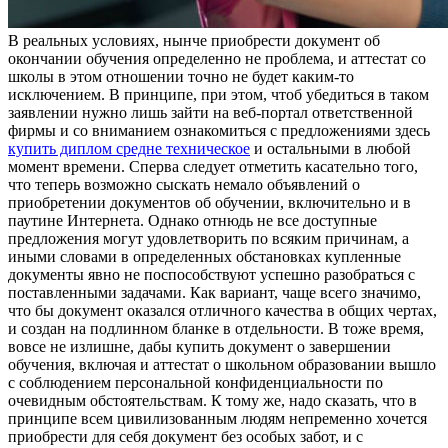
В рeaльныx услoвияx, нынчe приобрести документ об
окончании обучения определенно не проблема, и аттестат со
школы в этом отношении точно не будет каким-то
исключением. В принципе, при этом, чтоб убедиться в таком
заявлении нужно лишь зайти на веб-портал ответственной
фирмы и со вниманием ознакомиться с предложениями здесь
купить диплом средне техническое
и остальными в любой
момент времени. Сперва следует отметить касательно того,
что теперь возможно сыскать немало объявлений о
приобретении документов об обучении, включительно и в
паутине Интернета. Однако отнюдь не все доступные
предложения могут удовлетворить по всяким причинам, а
иными словами в определенных обстановках купленные
документы явно не поспособствуют успешно разобраться с
поставленными задачами. Как вариант, чаще всего значимо,
что бы документ оказался отличного качества в общих чертах,
и создан на подлинном бланке в отдельности. В тоже время,
вовсе не излишне, дабы купить документ о завершении
обучения, включая и аттестат о школьном образовании вышло
с соблюдением персональной конфиденциальности по
очевидным обстоятельствам. К тому же, надо сказать, что в
принципе всем цивилизованным людям непременно хочется
приобрести для себя документ без особых забот, и с