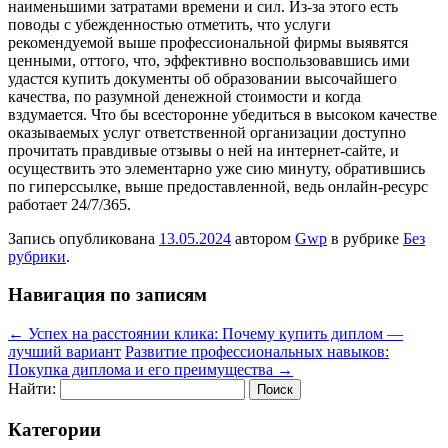
наименьшими затратами времени и сил. Из-за этого есть
поводы с убежденностью отметить, что услуги
рекомендуемой выше профессиональной фирмы выявятся
ценными, оттого, что, эффективно воспользовавшись ими
удастся купить документы об образовании высочайшего
качества, по разумной денежной стоимости и когда
вздумается. Что бы всесторонне убедиться в высоком качестве
оказываемых услуг ответственной организации доступно
прочитать правдивые отзывы о ней на интернет-сайте, и
осуществить это элементарно уже сию минуту, обратившись
по гиперссылке, выше предоставленной, ведь онлайн-ресурс
работает 24/7/365.
Запись опубликована
13.05.2024
автором
Gwp
в рубрике
Без
рубрики
.
Навигация по записям
←
Успех на расстоянии клика: Почему купить диплом —
лучший вариант
Развитие профессиональных навыков:
Покупка диплома и его преимущества
→
Найти:
Категории