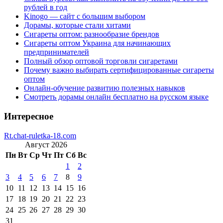
рублей в год
Kinogo — сайт с большим выбором
Дорамы, которые стали хитами
Сигареты оптом: разнообразие брендов
Сигареты оптом Украина для начинающих
предпринимателей
Полный обзор оптовой торговли сигаретами
Почему важно выбирать сертифицированные сигареты
оптом
Онлайн-обучение развитию полезных навыков
Смотреть дорамы онлайн бесплатно на русском языке
Интересное
Rt.chat-ruletka-18.com
Август 2026
Пн
Вт
Ср
Чт
Пт
Сб
Вс
1
2
3
4
5
6
7
8
9
10
11
12
13
14
15
16
17
18
19
20
21
22
23
24
25
26
27
28
29
30
31