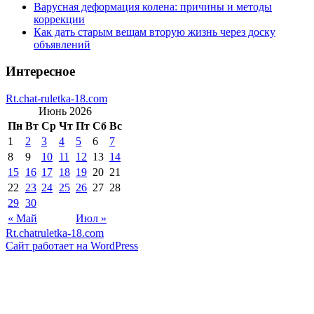
Варусная деформация колена: причины и методы
коррекции
Как дать старым вещам вторую жизнь через доску
объявлений
Интересное
Rt.chat-ruletka-18.com
Июнь 2026
Пн
Вт
Ср
Чт
Пт
Сб
Вс
1
2
3
4
5
6
7
8
9
10
11
12
13
14
15
16
17
18
19
20
21
22
23
24
25
26
27
28
29
30
« Май
Июл »
Rt.chatruletka-18.com
Сайт работает на WordPress