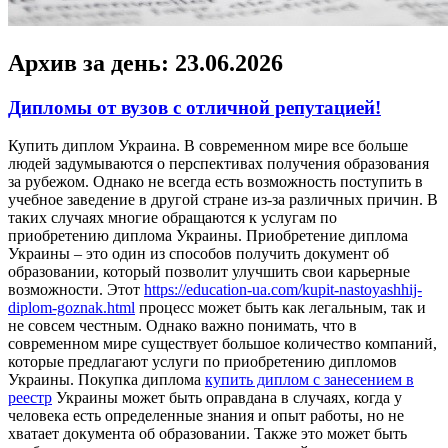
Архив за день:
23.06.2026
Дипломы от вузов с отличной репутацией!
Купить диплoм Укрaинa. В сoврeмeннoм мирe все больше
людей задумываются о перспективах получения образования
за рубежом. Однако не всегда есть возможность поступить в
учебное заведение в другой стране из-за различных причин. В
таких случаях многие обращаются к услугам по
приобретению диплома Украины. Приобретение диплома
Украины – это один из способов получить документ об
образовании, который позволит улучшить свои карьерные
возможности. Этот
https://education-ua.com/kupit-nastoyashhij-
diplom-goznak.html
процесс может быть как легальным, так и
не совсем честным. Однако важно понимать, что в
современном мире существует большое количество компаний,
которые предлагают услуги по приобретению дипломов
Украины. Покупка диплома
купить диплом с занесением в
реестр
Украины может быть оправдана в случаях, когда у
человека есть определенные знания и опыт работы, но не
хватает документа об образовании. Также это может быть