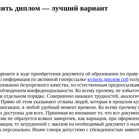
упить диплом — лучший вариант
рианте в ходе приобретения документа об образовании по праву
что информация по активной гиперссылке
купить диплом спб
полу
зовании безупречного качества, по естественным предпосылкам. 
 соблюдением конфиденциальности. Ко всему прочему, не избыто
 отдельном порядке. Совершенно никаких трудностей, аналогично
. Прямо об этом указывают отзывы людей, которые в прошлом к
ганизации, в любой удобный момент времени. Ко всему прочему 
 доступны для всех. Принимая во внимание то, что все докумен
ими не образуется всяких заморочек, как вариация, при оформлен
мация, то затруднений с заказом на необходимый документ о нал
 персонально. Иначе говоря допустимо с убежденностью заявить