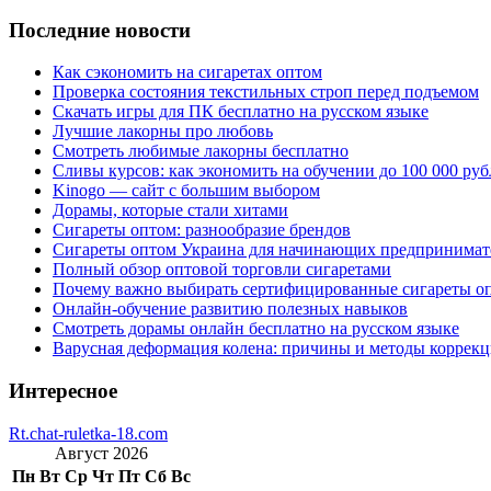
Последние новости
Как сэкономить на сигаретах оптом
Проверка состояния текстильных строп перед подъемом
Скачать игры для ПК бесплатно на русском языке
Лучшие лакорны про любовь
Смотреть любимые лакорны бесплатно
Сливы курсов: как экономить на обучении до 100 000 руб
Kinogo — сайт с большим выбором
Дорамы, которые стали хитами
Сигареты оптом: разнообразие брендов
Сигареты оптом Украина для начинающих предпринимат
Полный обзор оптовой торговли сигаретами
Почему важно выбирать сертифицированные сигареты о
Онлайн-обучение развитию полезных навыков
Смотреть дорамы онлайн бесплатно на русском языке
Варусная деформация колена: причины и методы коррек
Интересное
Rt.chat-ruletka-18.com
Август 2026
Пн
Вт
Ср
Чт
Пт
Сб
Вс