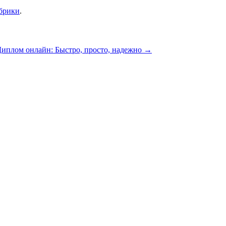
убрики
.
иплом онлайн: Быстро, просто, надежно
→