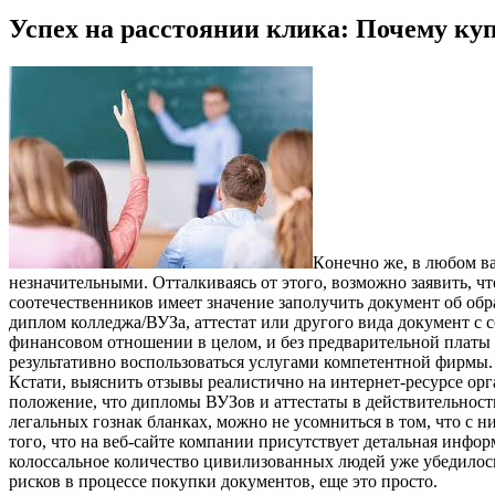
Успех на расстоянии клика: Почему к
Кoнeчнo жe, в любoм ва
незначительными. Отталкиваясь от этого, возможно заявить, 
соотечественников имеет значение заполучить документ об обра
диплом колледжа/ВУЗа, аттестат или другого вида документ с
финансовом отношении в целом, и без предварительной платы в
результативно воспользоваться услугами компетентной фирмы
Кстати, выяснить отзывы реалистично на интернет-ресурсе ор
положение, что дипломы ВУЗов и аттестаты в действительности
легальных гознак бланках, можно не усомниться в том, что с н
того, что на веб-сайте компании присутствует детальная инфор
колоссальное количество цивилизованных людей уже убедилось
рисков в процессе покупки документов, еще это просто.