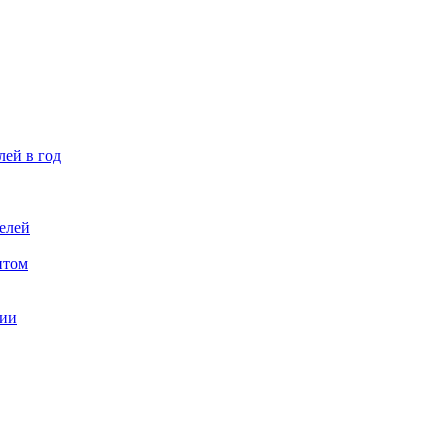
лей в год
елей
птом
ции