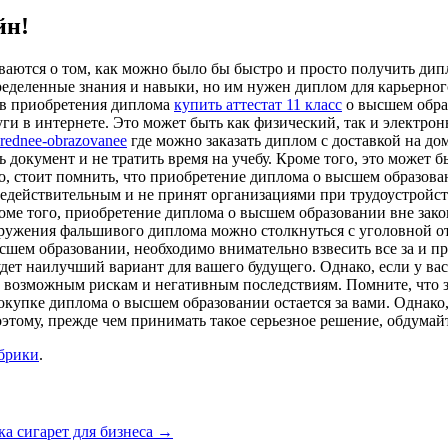
йн!
аются о том, как можно было бы быстро и просто получить дип
определенные знания и навыки, но им нужен диплом для карьерног
ов приобретения диплома
купить аттестат 11 класс
о высшем обра
ги в интернете. Это может быть как физический, так и электро
/srednee-obrazovanee
где можно заказать диплом с доставкой на д
 документ и не тратить время на учебу. Кроме того, это может б
о, стоит помнить, что приобретение диплома о высшем образов
недействительным и не принят организациями при трудоустройс
роме того, приобретение диплома о высшем образовании вне зако
наружения фальшивого диплома можно столкнуться с уголовной 
шем образовании, необходимо внимательно взвесить все за и пр
ет наилучший вариант для вашего будущего. Однако, если у вас
к возможным рискам и негативным последствиям. Помните, что 
окупке диплома о высшем образовании остается за вами. Однако, 
этому, прежде чем принимать такое серьезное решение, обдумайт
убрики
.
а сигарет для бизнеса
→