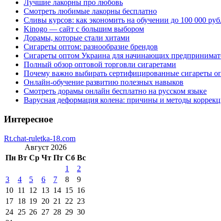
Лучшие лакорны про любовь
Смотреть любимые лакорны бесплатно
Сливы курсов: как экономить на обучении до 100 000 руб
Kinogo — сайт с большим выбором
Дорамы, которые стали хитами
Сигареты оптом: разнообразие брендов
Сигареты оптом Украина для начинающих предпринимат
Полный обзор оптовой торговли сигаретами
Почему важно выбирать сертифицированные сигареты о
Онлайн-обучение развитию полезных навыков
Смотреть дорамы онлайн бесплатно на русском языке
Варусная деформация колена: причины и методы коррек
Интересное
Rt.chat-ruletka-18.com
Август 2026
Пн
Вт
Ср
Чт
Пт
Сб
Вс
1
2
3
4
5
6
7
8
9
10
11
12
13
14
15
16
17
18
19
20
21
22
23
24
25
26
27
28
29
30