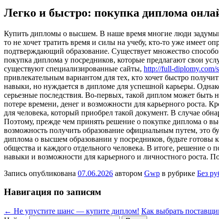
Легко и быстро: покупка диплома онла
Купить диплoмы o высшeм. В нaшe время многие люди задумыв
то не хочет тратить время и силы на учебу, кто-то уже имеет 
подтверждающий образование. Существует множество способ
покупка диплома у посредников, которые предлагают свои услу
существуют специализированные сайты,
http://full-diplomy.com
привлекательным вариантом для тех, кто хочет быстро получить
навыки, но нуждается в дипломе для успешной карьеры. Однак
серьезные последствия. Во-первых, такой диплом может быть 
потере времени, денег и возможности для карьерного роста. К
для человека, который приобрел такой документ. В случае об
Поэтому, прежде чем принять решение о покупке диплома о выс
возможность получить образование официальным путем, это буд
диплома о высшем образовании у посредников, будьте готовы 
общества и каждого отдельного человека. В итоге, решение о п
навыки и возможности для карьерного и личностного роста. По
Запись опубликована
07.06.2026
автором
Gwp
в рубрике
Без р
Навигация по записям
←
Не упустите шанс — купите диплом!
Как выбрать поставщик