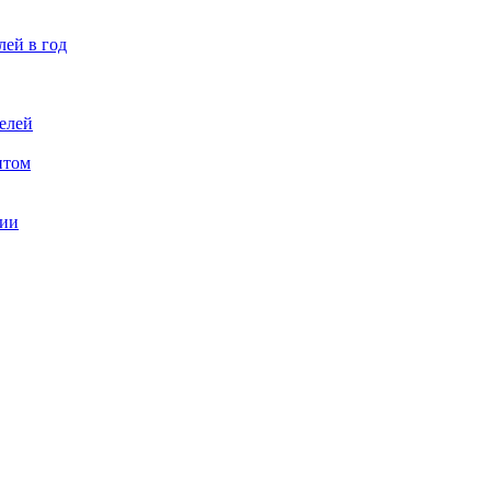
лей в год
елей
птом
ции