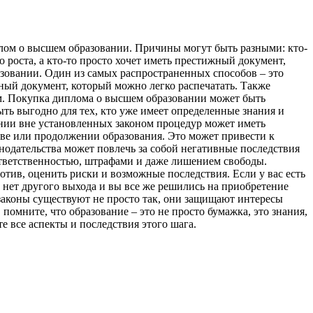
лом о высшем образовании. Причины могут быть разными: кто-
о роста, а кто-то просто хочет иметь престижный документ,
зовании. Один из самых распространенных способов – это
нный документ, который можно легко распечатать. Также
ом. Покупка диплома о высшем образовании может быть
ыть выгодно для тех, кто уже имеет определенные знания и
ании вне установленных законом процедур может иметь
тве или продолжении образования. Это может привести к
нодательства может повлечь за собой негативные последствия
ответственностью, штрафами и даже лишением свободы.
отив, оценить риски и возможные последствия. Если у вас есть
 нет другого выхода и вы все же решились на приобретение
законы существуют не просто так, они защищают интересы
помните, что образование – это не просто бумажка, это знания,
е все аспекты и последствия этого шага.