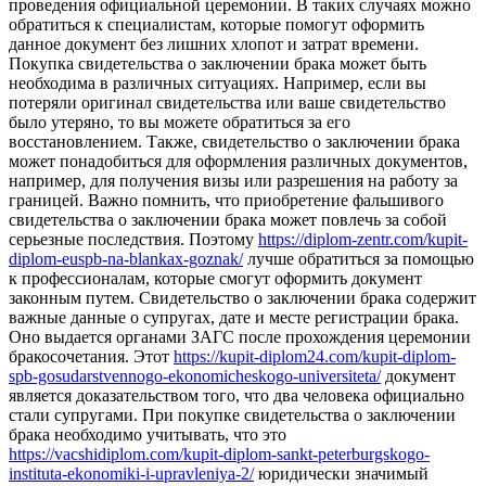
проведения официальной церемонии. В таких случаях можно
обратиться к специалистам, которые помогут оформить
данное документ без лишних хлопот и затрат времени.
Покупка свидетельства о заключении брака может быть
необходима в различных ситуациях. Например, если вы
потеряли оригинал свидетельства или ваше свидетельство
было утеряно, то вы можете обратиться за его
восстановлением. Также, свидетельство о заключении брака
может понадобиться для оформления различных документов,
например, для получения визы или разрешения на работу за
границей. Важно помнить, что приобретение фальшивого
свидетельства о заключении брака может повлечь за собой
серьезные последствия. Поэтому
https://diplom-zentr.com/kupit-
diplom-euspb-na-blankax-goznak/
лучше обратиться за помощью
к профессионалам, которые смогут оформить документ
законным путем. Свидетельство о заключении брака содержит
важные данные о супругах, дате и месте регистрации брака.
Оно выдается органами ЗАГС после прохождения церемонии
бракосочетания. Этот
https://kupit-diplom24.com/kupit-diplom-
spb-gosudarstvennogo-ekonomicheskogo-universiteta/
документ
является доказательством того, что два человека официально
стали супругами. При покупке свидетельства о заключении
брака необходимо учитывать, что это
https://vacshidiplom.com/kupit-diplom-sankt-peterburgskogo-
instituta-ekonomiki-i-upravleniya-2/
юридически значимый