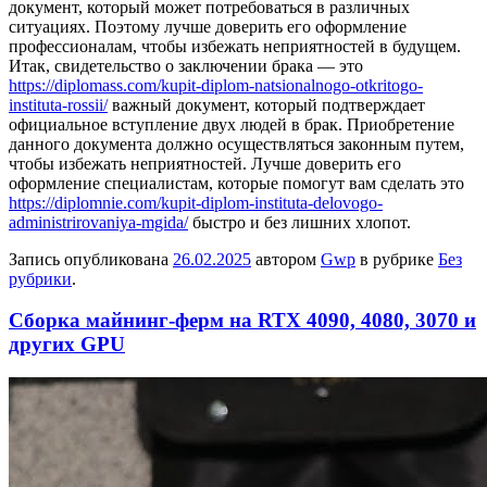
документ, который может потребоваться в различных
ситуациях. Поэтому лучше доверить его оформление
профессионалам, чтобы избежать неприятностей в будущем.
Итак, свидетельство о заключении брака — это
https://diplomass.com/kupit-diplom-natsionalnogo-otkritogo-
instituta-rossii/
важный документ, который подтверждает
официальное вступление двух людей в брак. Приобретение
данного документа должно осуществляться законным путем,
чтобы избежать неприятностей. Лучше доверить его
оформление специалистам, которые помогут вам сделать это
https://diplomnie.com/kupit-diplom-instituta-delovogo-
administrirovaniya-mgida/
быстро и без лишних хлопот.
Запись опубликована
26.02.2025
автором
Gwp
в рубрике
Без
рубрики
.
Сборка майнинг-ферм на RTX 4090, 4080, 3070 и
других GPU