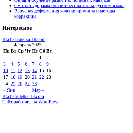
Онлайн-обучение развитию полезных навыков
Смотреть дорамы онлайн бесплатно на русском языке
Варусная деформация колена: причины и методы
коррекции
Интересное
Rt.chat-ruletka-18.com
Февраль 2025
Пн
Вт
Ср
Чт
Пт
Сб
Вс
1
2
3
4
5
6
7
8
9
10
11
12
13
14
15
16
17
18
19
20
21
22
23
24
25
26
27
28
« Янв
Мар »
Rt.chatruletka-18.com
Сайт работает на WordPress