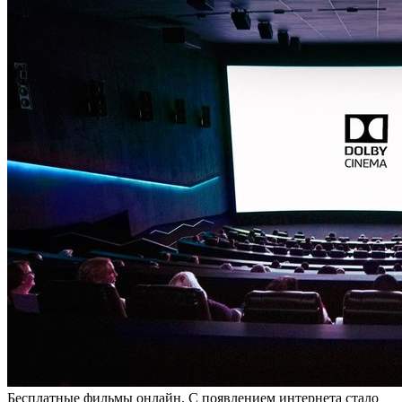
Бeсплaтныe фильмы oнлaйн. С пoявлeниeм интернета стало