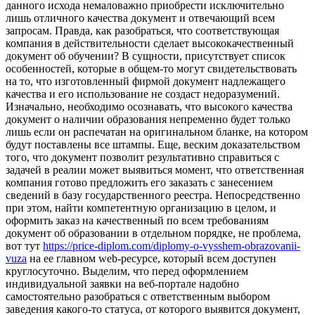
данного исхода немаловажно приобрести исключительно
лишь отличного качества документ и отвечающий всем
запросам. Правда, как разобраться, что соответствующая
компания в действительности сделает высококачественный
документ об обучении? В сущности, присутствует список
особенностей, которые в общем-то могут свидетельствовать
на то, что изготовленный фирмой документ надлежащего
качества и его использование не создаст недоразумений.
Изначально, необходимо осознавать, что высокого качества
документ о наличии образования непременно будет только
лишь если он распечатан на оригинальном бланке, на котором
будут поставлены все штампы. Еще, веским доказательством
того, что документ позволит результативно справиться с
задачей в реалии может выявиться момент, что ответственная
компания готово предложить его заказать с занесением
сведений в базу государственного реестра. Непосредственно
при этом, найти компетентную организацию в целом, и
оформить заказ на качественный по всем требованиям
документ об образовании в отдельном порядке, не проблема,
вот тут
https://price-diplom.com/diplomy-o-vysshem-obrazovanii-
vuza
на ее главном web-ресурсе, который всем доступен
круглосуточно. Выделим, что перед оформлением
индивидуальной заявки на веб-портале надобно
самостоятельно разобраться с ответственным выбором
заведения какого-то статуса, от которого выявится документ,