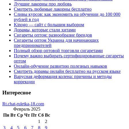
Лучшие лакорны про любовь
Смотреть любимые лакорны бесплатно
Сливы курсов: как экономить на обучении до 100 000
рублей в год
Kinogo — сайт с большим выбором
Дорамы, которые стали хитами
Сигареты оптом: разнообразие брендов
Сигареты оптом Украина для начинающих
предпринимателей
Полный обзор оптовой торговли сигаретами
Почему важно выбирать сертифицированные сигареты
оптом
Онлайн-обучение развитию полезных навыков
Смотреть дорамы онлайн бесплатно на русском языке
Варусная деформация колена: причины и методы
коррекции
Интересное
Rt.chat-ruletka-18.com
Февраль 2025
Пн
Вт
Ср
Чт
Пт
Сб
Вс
1
2
3
4
5
6
7
8
9