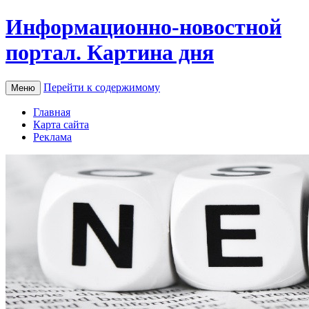
Информационно-новостной
портал. Картина дня
Перейти к содержимому
Меню
Главная
Карта сайта
Реклама