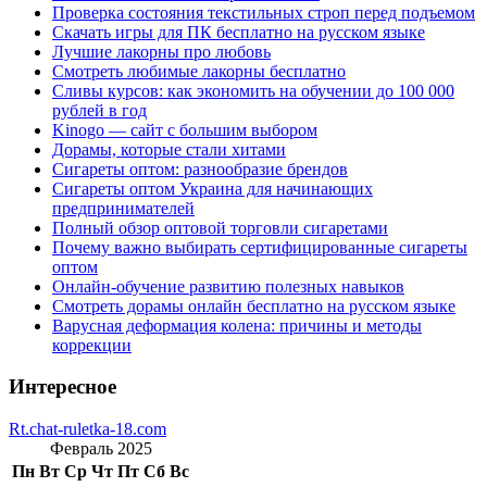
Проверка состояния текстильных строп перед подъемом
Скачать игры для ПК бесплатно на русском языке
Лучшие лакорны про любовь
Смотреть любимые лакорны бесплатно
Сливы курсов: как экономить на обучении до 100 000
рублей в год
Kinogo — сайт с большим выбором
Дорамы, которые стали хитами
Сигареты оптом: разнообразие брендов
Сигареты оптом Украина для начинающих
предпринимателей
Полный обзор оптовой торговли сигаретами
Почему важно выбирать сертифицированные сигареты
оптом
Онлайн-обучение развитию полезных навыков
Смотреть дорамы онлайн бесплатно на русском языке
Варусная деформация колена: причины и методы
коррекции
Интересное
Rt.chat-ruletka-18.com
Февраль 2025
Пн
Вт
Ср
Чт
Пт
Сб
Вс