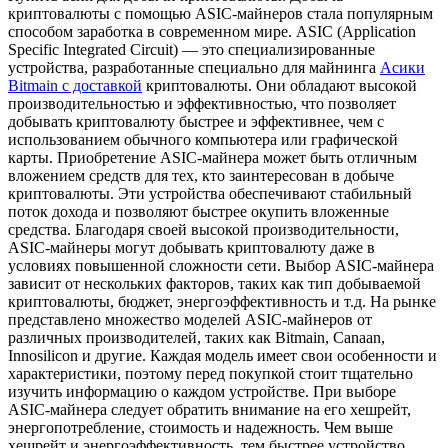
криптовалюты с помощью ASIC-майнеров стала популярным
способом заработка в современном мире. ASIC (Application
Specific Integrated Circuit) — это специализированные
устройства, разработанные специально для майнинга
Асики
Bitmain с доставкой
криптовалюты. Они обладают высокой
производительностью и эффективностью, что позволяет
добывать криптовалюту быстрее и эффективнее, чем с
использованием обычного компьютера или графической
карты. Приобретение ASIC-майнера может быть отличным
вложением средств для тех, кто заинтересован в добыче
криптовалюты. Эти устройства обеспечивают стабильный
поток дохода и позволяют быстрее окупить вложенные
средства. Благодаря своей высокой производительности,
ASIC-майнеры могут добывать криптовалюту даже в
условиях повышенной сложности сети. Выбор ASIC-майнера
зависит от нескольких факторов, таких как тип добываемой
криптовалюты, бюджет, энергоэффективность и т.д. На рынке
представлено множество моделей ASIC-майнеров от
различных производителей, таких как Bitmain, Canaan,
Innosilicon и другие. Каждая модель имеет свои особенности и
характеристики, поэтому перед покупкой стоит тщательно
изучить информацию о каждом устройстве. При выборе
ASIC-майнера следует обратить внимание на его хешрейт,
энергопотребление, стоимость и надежность. Чем выше
хешрейт и энергоэффективность, тем быстрее устройство