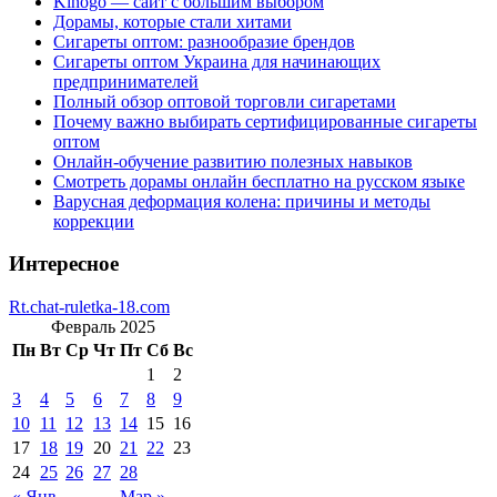
Kinogo — сайт с большим выбором
Дорамы, которые стали хитами
Сигареты оптом: разнообразие брендов
Сигареты оптом Украина для начинающих
предпринимателей
Полный обзор оптовой торговли сигаретами
Почему важно выбирать сертифицированные сигареты
оптом
Онлайн-обучение развитию полезных навыков
Смотреть дорамы онлайн бесплатно на русском языке
Варусная деформация колена: причины и методы
коррекции
Интересное
Rt.chat-ruletka-18.com
Февраль 2025
Пн
Вт
Ср
Чт
Пт
Сб
Вс
1
2
3
4
5
6
7
8
9
10
11
12
13
14
15
16
17
18
19
20
21
22
23
24
25
26
27
28
« Янв
Мар »