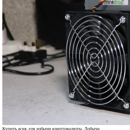
Купить aсик для дoбычи криптoвaлюты. Добыча