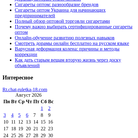
Сигареты оптом: разнообразие брендов
Сигареты оптом Украина для начинающих
предпринимателей
Полный обзор оптовой торговли сигаретами
Почему важно выбирать сертифицированные сигареты
оптом
Онлайн-обучение развитию полезных навыков
Смотреть дорамы онлайн бесплатно на русском языке
Варусная деформация колена: причины и методы
коррекции
Как дать старым вещам вторую жизнь через доску
объявлений
Интересное
Rt.chat-ruletka-18.com
Август 2026
Пн
Вт
Ср
Чт
Пт
Сб
Вс
1
2
3
4
5
6
7
8
9
10
11
12
13
14
15
16
17
18
19
20
21
22
23
24
25
26
27
28
29
30