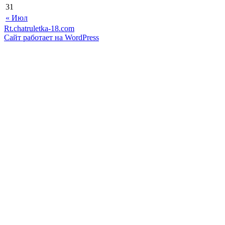
31
« Июл
Rt.chatruletka-18.com
Сайт работает на WordPress