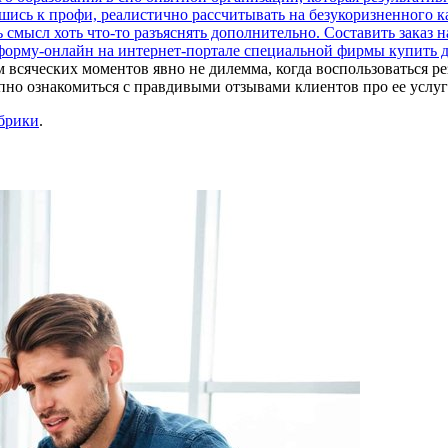
вшись к профи, реалистично рассчитывать на безукоризненного к
 смысл хоть что-то разъяснять дополнительно. Составить заказ
в форму-онлайн на интернет-портале специальной фирмы
купить 
м всяческих моментов явно не дилемма, когда воспользоваться 
о ознакомиться с правдивыми отзывами клиентов про ее услуги,
убрики
.