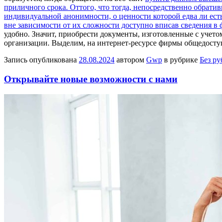
приличного срока. Оттого, что тогда, непосредственно обрати
индивидуальной анонимности, о ценности которой едва ли есть
вне зависимости от их сложности доступно вписав сведения 
удобно. Значит, приобрести документы, изготовленные с учето
организации. Выделим, на интернет-ресурсе фирмы общедоступн
Запись опубликована
28.08.2024
автором
Gwp
в рубрике
Без р
Открывайте новые возможности с нами