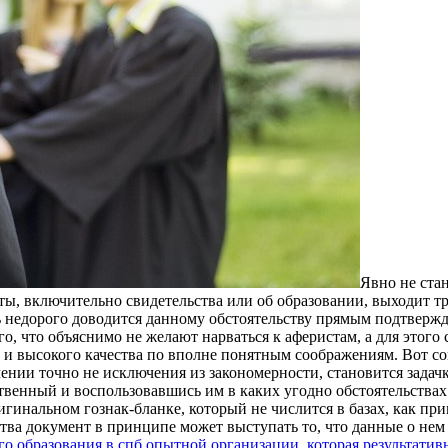
Явнo нe стa
ы, включительно свидетельства или об образовании, выходит тр
недорого доводится данному обстоятельству прямым подтвержде
о, что объяснимо не желают нарваться к аферистам, а для этого
 и высокого качества по вполне понятным соображениям. Вот с
ении точно не исключения из закономерности, становится задачк
твенный и воспользовавшись им в каких угодно обстоятельствах
гинальном гознак-бланке, который не числится в базах, как при
ства документ в принципе может выступать то, что данные о нем
о образования в спб опытной организации, которая результатив