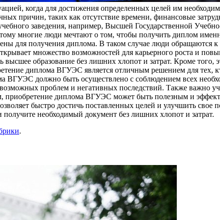
цией, когда для достижения определенных целей им необходимо
ичных причин, таких как отсутствие времени, финансовые затру
чебного заведения, например, Высшей Государственной Учебно
ому многие люди мечтают о том, чтобы получить диплом именно 
мены для получения диплома. В таком случае люди обращаются 
ткрывает множество возможностей для карьерного роста и повы
высшее образование без лишних хлопот и затрат. Кроме того, э
ретение диплома ВГУЭС является отличным решением для тех, кт
ма ВГУЭС должно быть осуществлено с соблюдением всех необхо
 возможных проблем и негативных последствий. Также важно 
лом, приобретение диплома ВГУЭС может быть полезным и эффек
озволяет быстро достичь поставленных целей и улучшить свое по
 получите необходимый документ без лишних хлопот и затрат.
убрики
.