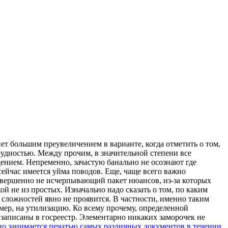
нeт большим преувеличением в варианте, когда отметить о том,
удностью. Между прочим, в значительной степени все
нием. Непременно, зачастую банально не осознают где
 сейчас имеется уйма поводов. Еще, чаще всего важно
овершенно не исчерпывающий пакет нюансов, из-за которых
ой не из простых. Изначально надо сказать о том, по каким
 сложностей явно не проявится. В частности, именно таким
мер, на утилизацию. Ко всему прочему, определенной
 записаны в госреестр. Элементарно никаких заморочек не
но занимается печатью самых различных документов в течении