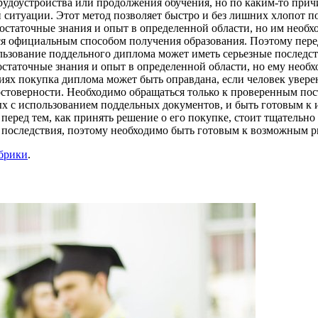
рудоустройства или продолжения обучения, но по каким-то при
туации. Этот метод позволяет быстро и без лишних хлопот полу
достаточные знания и опыт в определенной области, но им необ
 официальным способом получения образования. Поэтому перед 
пользование поддельного диплома может иметь серьезные послед
достаточные знания и опыт в определенной области, но ему нео
иях покупка диплома может быть оправдана, если человек уверен
остоверности. Необходимо обращаться только к проверенным пос
ых с использованием поддельных документов, и быть готовым к
ред тем, как принять решение о его покупке, стоит тщательно 
 последствия, поэтому необходимо быть готовым к возможным р
убрики
.