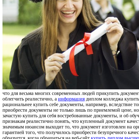
что для весьма многих современных людей прикупить документ
облегчить реалистично, а
информация
диплом колледжа купить 
рациональнее купить себе документы, например, вследствие тог
приобрести документы не только лишь по приемлемой цене, но
зачастую купить для себя востребованные документы, и об обуч
признакам реалистично понять, что купленный документ качес
значимым нюансом выходит то, что документ изготовлен на ори
гарантией того, что получилось приобрести безупречного каче
образуется, когда обращаться на веб-сайт
купить диплом высшег