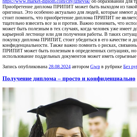
https://www.market-diplom.com/city/izhevsk/
об образовании для т
Приобретение диплома ПРИПИТ может быть выходом из такой си
оригинал. Это особенно актуально для людей, которые имеют 
стоит помнить, что приобретение диплома ПРИПИТ не является
тщательно взвесить все за и против. Важно понимать, что ис
может быть полезным в тех случаях, когда человек уже имеет 
карьерной лестнице или для получения работы. В таких ситуац
покупку диплома ПРИПИТ, стоит убедиться в его качестве и д
конфиденциальности. Также важно помнить о рисках, связанн
ПРИПИТ может быть полезным в определенных ситуациях, но пе
использование поддельных документов может иметь серьезные
Запись опубликована
28.08.2024
автором
Gwp
в рубрике
Без р
Получение диплома – просто и конфиденциально