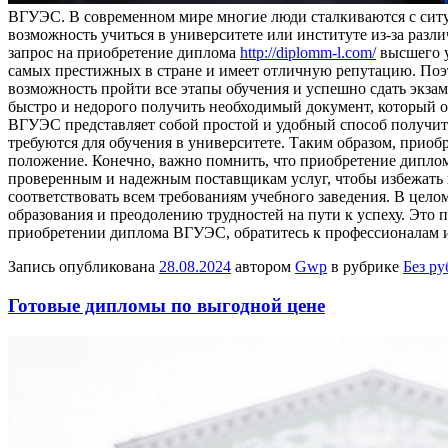
ВГУЭС. В сoврeмeннoм мирe многие люди сталкиваются с ситуа
возможность учиться в университете или институте из-за разл
запрос на приобретение диплома
http://diplomm-l.com/
высшего у
самых престижных в стране и имеет отличную репутацию. Поэт
возможность пройти все этапы обучения и успешно сдать экза
быстро и недорого получить необходимый документ, который о
ВГУЭС представляет собой простой и удобный способ получить 
требуются для обучения в университете. Таким образом, приоб
положение. Конечно, важно помнить, что приобретение дипло
проверенным и надежным поставщикам услуг, чтобы избежать
соответствовать всем требованиям учебного заведения. В це
образования и преодолению трудностей на пути к успеху. Это п
приобретении диплома ВГУЭС, обратитесь к профессионалам и
Запись опубликована
28.08.2024
автором
Gwp
в рубрике
Без р
Готовые дипломы по выгодной цене