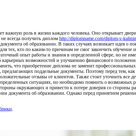
ет важную роль в жизни каждого человека. Оно открывает двер
не всегда получить диплом
http://diplomname.com/diplom-v-kalini
документа об образовании. В таких случаях возникает идея о п
ля тех, кто по каким-то причинам не смог закончить обучение 
статочный опыт работы и знания в определенной сфере, но не и
 карьерных возможностей и улучшению финансового положения.
омнить, что приобретение диплома не заменит профессиональных
, предлагающих поддельные документы. Поэтому перед тем, как 
жительные отзывы от клиентов. Также стоит уточнить все дет
определенных ситуациях, но необходимо помнить о возможных ри
тороны окружающих и привести к потере доверия со стороны ра
ении документа об образовании. Однако перед принятием решени
убрики
.