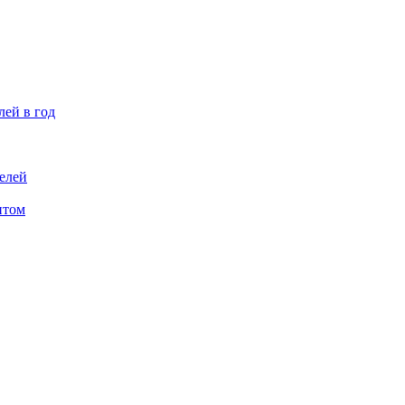
лей в год
елей
птом