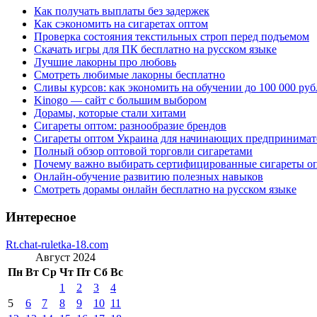
Как получать выплаты без задержек
Как сэкономить на сигаретах оптом
Проверка состояния текстильных строп перед подъемом
Скачать игры для ПК бесплатно на русском языке
Лучшие лакорны про любовь
Смотреть любимые лакорны бесплатно
Сливы курсов: как экономить на обучении до 100 000 руб
Kinogo — сайт с большим выбором
Дорамы, которые стали хитами
Сигареты оптом: разнообразие брендов
Сигареты оптом Украина для начинающих предпринимат
Полный обзор оптовой торговли сигаретами
Почему важно выбирать сертифицированные сигареты о
Онлайн-обучение развитию полезных навыков
Смотреть дорамы онлайн бесплатно на русском языке
Интересное
Rt.chat-ruletka-18.com
Август 2024
Пн
Вт
Ср
Чт
Пт
Сб
Вс
1
2
3
4
5
6
7
8
9
10
11