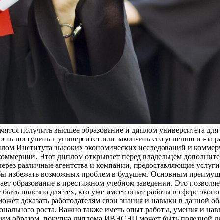
ятся получить высшее образование и диплом университета для 
ость поступить в университет или закончить его успешно из-за 
м Института высоких экономических исследований и коммерч
оммерции. Этот диплом открывает перед владельцем дополните
рез различные агентства и компании, предоставляющие услуги
обы избежать возможных проблем в будущем. Основным преиму
ает образование в престижном учебном заведении. Это позволяе
ыть полезно для тех, кто уже имеет опыт работы в сфере экон
ожет доказать работодателям свои знания и навыки в данной об
нального роста. Важно также иметь опыт работы, умения и навы
им образом, покупка диплома ИВЭСЭП может быть полезной для 