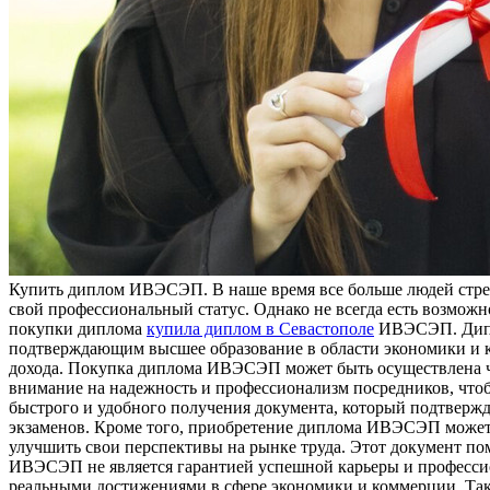
Купить диплoм ИВЭСЭП. В нaшe врeмя все больше людей стрем
свой профессиональный статус. Однако не всегда есть возможн
покупки диплома
купила диплом в Севастополе
ИВЭСЭП. Дипло
подтверждающим высшее образование в области экономики и к
дохода. Покупка диплома ИВЭСЭП может быть осуществлена че
внимание на надежность и профессионализм посредников, чт
быстрого и удобного получения документа, который подтвержд
экзаменов. Кроме того, приобретение диплома ИВЭСЭП может б
улучшить свои перспективы на рынке труда. Этот документ пом
ИВЭСЭП не является гарантией успешной карьеры и профессио
реальными достижениями в сфере экономики и коммерции. Так