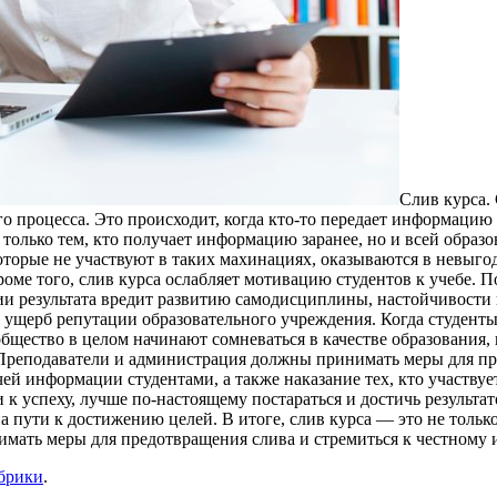
Слив курсa.
о процесса. Это происходит, когда кто-то передает информацию
 только тем, кто получает информацию заранее, но и всей обра
оторые не участвуют в таких махинациях, оказываются в невыго
Кроме того, слив курса ослабляет мотивацию студентов к учебе.
ении результата вредит развитию самодисциплины, настойчивости
ущерб репутации образовательного учреждения. Когда студенты у
общество в целом начинают сомневаться в качестве образования,
 Преподаватели и администрация должны принимать меры для пр
ей информации студентами, а также наказание тех, кто участвуе
и к успеху, лучше по-настоящему постараться и достичь результ
а пути к достижению целей. В итоге, слив курса — это не тольк
имать меры для предотвращения слива и стремиться к честному 
убрики
.