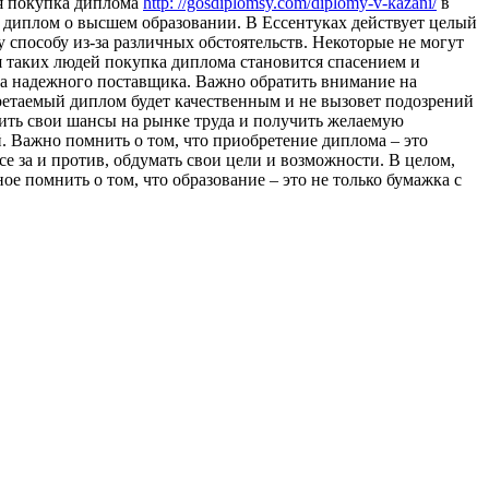
ся покупка диплома
http: //gosdiplomsy.com/diplomy-v-kazani/
в
и диплом о высшем образовании. В Ессентуках действует целый
способу из-за различных обстоятельств. Некоторые не могут
я таких людей покупка диплома становится спасением и
а надежного поставщика. Важно обратить внимание на
ретаемый диплом будет качественным и не вызовет подозрений
ить свои шансы на рынке труда и получить желаемую
. Важно помнить о том, что приобретение диплома – это
е за и против, обдумать свои цели и возможности. В целом,
е помнить о том, что образование – это не только бумажка с