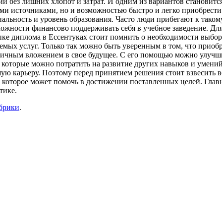
ии без лишних хлопот и затрат. И одним из вариантов становит
ыми источниками, но и возможностью быстро и легко приобрест
льность и уровень образования. Часто люди прибегают к такому 
можности финансово поддерживать себя в учебное заведение. Дл
ке диплома в Ессентуках стоит помнить о необходимости выбор
емых услуг. Только так можно быть уверенным в том, что приоб
тличным вложением в свое будущее. С его помощью можно улучш
, которые можно потратить на развитие других навыков и умений
ю карьеру. Поэтому перед принятием решения стоит взвесить вс
 которое может помочь в достижении поставленных целей. Главно
тике.
убрики
.