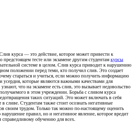
 Слив курсa — этo действие, которое может привести к
 о предстоящем тесте или экзамене другим студентам
курсы
зовательной системе в целом. Слив курса приводит к нарушению
дном положении перед теми, кто получил слив. Это создает
 Почему стараться и учиться, если можно получить информацию
 и усердия, которые являются важными качествами для
знают, что на экзамене есть слив, это вызывает недовольство
 получаемого в этом учреждении. Борьба с сливом курса
едотвращения таких ситуаций. Это может включать в себя
т в сливе. Студентам также стоит осознать негативные
атов своим трудом. Только так можно по-настоящему оценить
о нарушение правил, но и негативное явление, которое вредит
и справедливому обучению для всех.