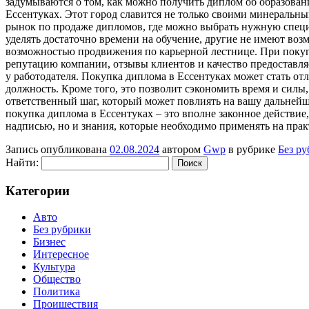
задумываются о том, как можно получить диплом об образован
Ессентуках. Этот город славится не только своими минеральн
рынок по продаже дипломов, где можно выбрать нужную специа
уделять достаточно времени на обучение, другие не имеют воз
возможностью продвижения по карьерной лестнице. При покуп
репутацию компании, отзывы клиентов и качество предоставля
у работодателя. Покупка диплома в Ессентуках может стать о
должность. Кроме того, это позволит сэкономить время и силы
ответственный шаг, который может повлиять на вашу дальнейшу
покупка диплома в Ессентуках – это вполне законное действие,
надписью, но и знания, которые необходимо применять на прак
Запись опубликована
02.08.2024
автором
Gwp
в рубрике
Без р
Найти:
Категории
Авто
Без рубрики
Бизнес
Интересное
Культура
Общество
Политика
Проишествия