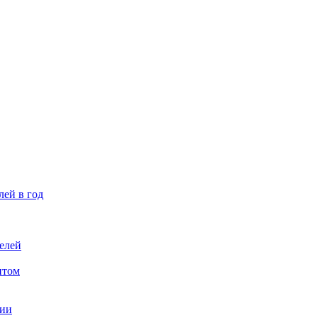
лей в год
елей
птом
ции