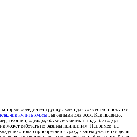
, который объединяет группу людей для совместной покупки
складчик купить курсы
выгодными для всех. Как правило,
р, техники, одежды, обуви, косметики и т.д. Благодаря
дчик может работать по разным принципам. Например, на
ладчиках товар приобретается сразу, а затем участники делят
получить товар или услугу по существенно более низкой цене,