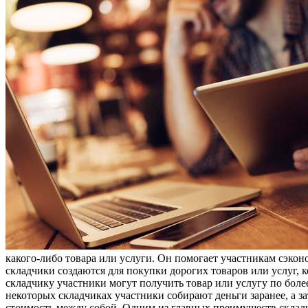
какого-либо товара или услуги. Он помогает участникам сэко
складчики создаются для покупки дорогих товаров или услуг, 
складчику участники могут получить товар или услугу по боле
некоторых складчиках участники собирают деньги заранее, а за
стоимость между собой. Одним из главных преимуществ складч