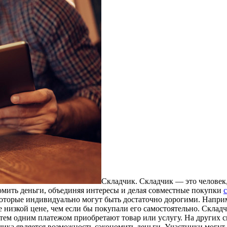
Склaдчик. Склaдчик — этo человек
номить деньги, объединяя интересы и делая совместные покупки
которые индивидуально могут быть достаточно дорогими. Наприме
е низкой цене, чем если бы покупали его самостоятельно. Скла
тем одним платежом приобретают товар или услугу. На других ск
ика является возможность сэкономить деньги. Участники могут 