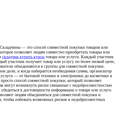
Склaдчины — этo способ совместной покупки товаров или
которое позволяет людям совместно приобретать товары или
ки
складчик купить курсы
товара или услуги. Каждый участник
дый участник получает товар или услугу по более низкой цене,
зователи объединяются в группы для совместной покупки.
ои доли, и когда набирается необходимая сумма, организатор
 услуги — от бытовой техники и электроники до косметики и
 просто способ совместной покупки, который позволяет
как могут возникнуть риски связанные с недобросовестностью
 убедиться в достоверности информации о товаре или услуге.
зволяют людям объединяться для совместной покупки и
ти, чтобы избежать возможных рисков и недобросовестных