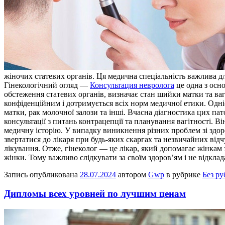
жіночих статевих органів. Ця медична спеціальність важлива дл
Гінекологічний огляд —
Консультация невролога
це одна з осн
обстеження статевих органів, визначає стан шийки матки та ваг
конфіденційним і дотримується всіх норм медичної етики. Одні
матки, рак молочної залози та інші. Вчасна діагностика цих па
консультації з питань контрацепції та планування вагітності. В
медичну історію. У випадку виникнення різних проблем зі здор
звертатися до лікаря при будь-яких скаргах та незвичайних від
лікування. Отже, гінеколог — це лікар, який допомагає жінкам з
жінки. Тому важливо слідкувати за своїм здоров’ям і не відклада
Запись опубликована
28.07.2024
автором
Gwp
в рубрике
Без р
Дипломы всех уровней по лучшим ценам