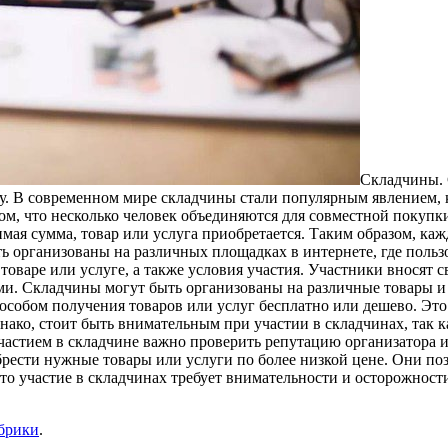
Склaдчины. 
ку. В современном мире складчины стали популярным явлением, 
том, что несколько человек объединяются для совместной покуп
мая сумма, товар или услуга приобретается. Таким образом, каж
ть организованы на различных площадках в интернете, где поль
аре или услуге, а также условия участия. Участники вносят св
ами. Складчины могут быть организованы на различные товары и
особом получения товаров или услуг бесплатно или дешево. Это
нако, стоит быть внимательным при участии в складчинах, так 
участием в складчине важно проверить репутацию организатора и
рести нужные товары или услуги по более низкой цене. Они по
что участие в складчинах требует внимательности и осторожнос
убрики
.