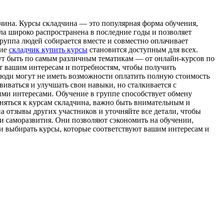
чинa. Курсы склaдчинa — этo популярная форма обучения,
ала широко распространена в последние годы и позволяет
группа людей собирается вместе и совместно оплачивает
ние
складчик купить курсы
становится доступным для всех.
гут быть по самым различным тематикам — от онлайн-курсов по
т вашим интересам и потребностям, чтобы получить
люди могут не иметь возможности оплатить полную стоимость
звиваться и улучшать свои навыки, но сталкивается с
ими интересами. Обучение в группе способствует обмену
иняться к курсам складчина, важно быть внимательным и
а отзывы других участников и уточняйте все детали, чтобы
и саморазвития. Они позволяют сэкономить на обучении,
и выбирать курсы, которые соответствуют вашим интересам и