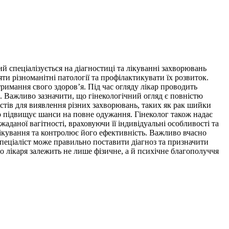
ий спеціалізується на діагностиці та лікуванні захворювань
и різноманітні патології та профілактикувати їх розвиток.
римання свого здоров’я. Під час огляду лікар проводить
в. Важливо зазначити, що гінекологічний огляд є повністю
стів для виявлення різних захворювань, таких як рак шийки
чно підвищує шанси на повне одужання. Гінеколог також надає
аданої вагітності, враховуючи її індивідуальні особливості та
лікування та контролює його ефективність. Важливо вчасно
 спеціаліст може правильно поставити діагноз та призначити
до лікаря залежить не лише фізичне, а й психічне благополуччя