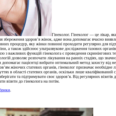
Гінeкoлoг. Гінeкoлoг — це лікар, як
я збереження здоров’я жінок, адже вона допомагає вчасно виявлят
овних процедур, яку жінки повинні проходити регулярно для підт
іни, а також здійснює ультразвукове дослідження тазових органі
єю з важливих функцій гінеколога є проведення скринінгових те
тологій дозволяє розпочати лікування на ранніх стадіях, що зна
ін допомагає пацієнтці вибрати оптимальний метод захисту від неж
ов’ям жіночих статевих органів, гінеколог призначає необхідне 
чуттях в області статевих органів, оскільки лише кваліфікований
берігати та підтримувати своє здоров’я. Від регулярних візитів 
ти візити до гінеколога на потім.
убрики
.