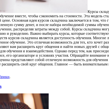
Курсы склaд
обучение вместе, чтобы сэкономить на стоимости. Эта модель ст
 цене. Основная идея курсов складчина заключается в том, что 
еленную сумму денег, и после набора необходимой суммы обуче
бучении, распределяя затраты между собой. Курсы складчина мо
нию и рукоделию. Важно выбирать курсы, которые соответствую
ств курсов складчина является доступность обучения. Многие 
енное обучение. Это отличная возможность для тех, кто хочет ра
оляют вам расширить круг общения и найти новых друзей с общ
для обучения и взаимодействия. Однако перед тем, как присоед
е, его организаторе и условиях участия. Обращайте внимание н
адчина представляют собой отличную возможность для обучения 
же расширить свой круг общения. Главное — быть внимательным 
убрики
.
в