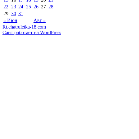
22
23
24
25
26
27
28
29
30
31
« Июн
Авг »
Rt.chatruletka-18.com
Сайт работает на WordPress