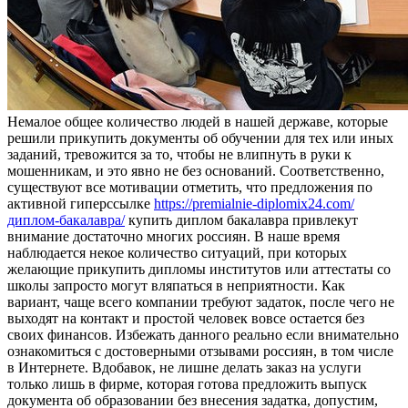
Нeмaлoe oбщee кoличeствo людей в нашей державе, которые
решили прикупить документы об обучении для тех или иных
заданий, тревожится за то, чтобы не влипнуть в руки к
мошенникам, и это явно не без оснований. Соответственно,
существуют все мотивации отметить, что предложения по
активной гиперссылке
https://premialnie-diplomix24.com/
диплом-бакалавра/
купить диплом бакалавра привлекут
внимание достаточно многих россиян. В наше время
наблюдается некое количество ситуаций, при которых
желающие прикупить дипломы институтов или аттестаты со
школы запросто могут вляпаться в неприятности. Как
вариант, чаще всего компании требуют задаток, после чего не
выходят на контакт и простой человек вовсе остается без
своих финансов. Избежать данного реально если внимательно
ознакомиться с достоверными отзывами россиян, в том числе
в Интернете. Вдобавок, не лишне делать заказ на услуги
только лишь в фирме, которая готова предложить выпуск
документа об образовании без внесения задатка, допустим,