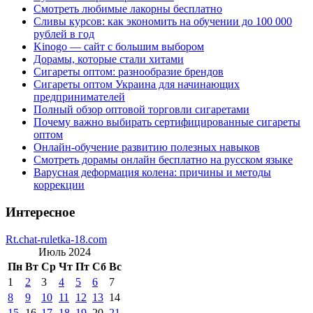
Смотреть любимые лакорны бесплатно
Сливы курсов: как экономить на обучении до 100 000
рублей в год
Kinogo — сайт с большим выбором
Дорамы, которые стали хитами
Сигареты оптом: разнообразие брендов
Сигареты оптом Украина для начинающих
предпринимателей
Полный обзор оптовой торговли сигаретами
Почему важно выбирать сертифицированные сигареты
оптом
Онлайн-обучение развитию полезных навыков
Смотреть дорамы онлайн бесплатно на русском языке
Варусная деформация колена: причины и методы
коррекции
Интересное
Rt.chat-ruletka-18.com
Июль 2024
Пн
Вт
Ср
Чт
Пт
Сб
Вс
1
2
3
4
5
6
7
8
9
10
11
12
13
14
15
16
17
18
19
20
21