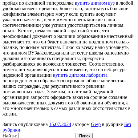
пройдя по активной гиперссылке
купить диплом вуз
в любой
удобный момент времени. Более того, возникнуть большие
конфликты элементарно могут если купить документ
ужасного качества, в чем именно очень многие наши
соотечественники уже успели удостовериться на личном
опыте. Кстати, немаловажной гарантией того, что
необходимый документ о наличии образования качественный
выступает то, что он будет напечатан на подлинном гознак-
бланке, по ясным аспектам. Плюс ко всему надо упомянуть,
что диплом ВУЗа/колледжа или аттестат школы однозначно
должны изготавливать специалисты, прекрасно
разбирающиеся во всяческих тонкостях. Соответственно,
ничего нет удивляющего в том моменте, что на веб-ресурс
надежной организации
купить диплом лаборанта
непосредственно обращается огромное общее количество
наших сограждан, для результативного решения
поставленных задач. Заметим, что в такой надежной
организации запросто оформить заказ на срочное создание
высококачественных документов об окончании обучения, а
это многозначительно в самых различных обстоятельствах в
жизни.
Запись опубликована
15.07.2024
автором
Gwp
в рубрике
Без
рубрики
.
Найти: