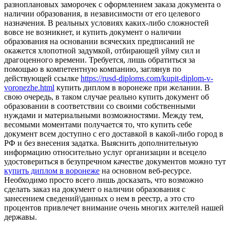
разноплановых заморочек с оформлением заказа документа о
наличии образования, в независимости от его целевого
назначения. В реальных условиях каких-либо сложностей
вовсе не возникнет, и купить документ о наличии
образования на основании всяческих предписаний не
окажется хлопотной задумкой, отбирающей уйму сил и
драгоценного времени. Требуется, лишь обратиться за
помощью в компетентную компанию, заглянув по
действующей ссылке
https://rusd-diploms.com/kupit-diplom-v-
voronezhe.html
купить диплом в воронеже при желании. В
свою очередь, в таком случае реально купить документ об
образовании в соответствии со своими собственными
нуждами и материальными возможностями. Между тем,
весомыми моментами получается то, что купить себе
документ всем доступно с его доставкой в какой-либо город в
РФ и без внесения задатка. Выяснить дополнительную
информацию относительно услуг организации и всецело
удостовериться в безупречном качестве документов можно тут
купить диплом в воронеже
на основном веб-ресурсе.
Необходимо просто всего лишь досказать, что возможно
сделать заказ на документ о наличии образования с
занесением сведений\данных о нем в реестр, а это сто
процентов привлечет внимание очень многих жителей нашей
державы.