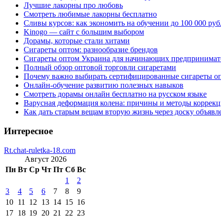
Лучшие лакорны про любовь
Смотреть любимые лакорны бесплатно
Сливы курсов: как экономить на обучении до 100 000 руб
Kinogo — сайт с большим выбором
Дорамы, которые стали хитами
Сигареты оптом: разнообразие брендов
Сигареты оптом Украина для начинающих предпринимат
Полный обзор оптовой торговли сигаретами
Почему важно выбирать сертифицированные сигареты о
Онлайн-обучение развитию полезных навыков
Смотреть дорамы онлайн бесплатно на русском языке
Варусная деформация колена: причины и методы коррек
Как дать старым вещам вторую жизнь через доску объявл
Интересное
Rt.chat-ruletka-18.com
Август 2026
Пн
Вт
Ср
Чт
Пт
Сб
Вс
1
2
3
4
5
6
7
8
9
10
11
12
13
14
15
16
17
18
19
20
21
22
23