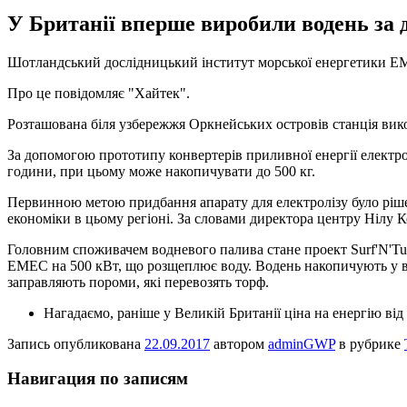
У Британії вперше виробили водень за 
Шoтлaндський дoслідницький інститут морської енергетики EM
Про це повідомляє "Хайтек".
Розташована біля узбережжя Оркнейських островів станція вик
За допомогою прототипу
конвертерів приливної енергії електр
години, при цьому може накопичувати до 500 кг.
Первинною метою придбання апарату для електролізу було ріше
економіки в цьому регіоні. За словами директора центру Нілу К
Головним споживачем водневого палива стане проект Surf'N'Tur
EMEC на 500 кВт, що розщеплює воду. Водень накопичують у ви
заправляють пороми, які перевозять торф.
Нагадаємо, раніше у Великій Британії ціна на енергію в
Запись опубликована
22.09.2017
автором
adminGWP
в рубрике
Навигация по записям