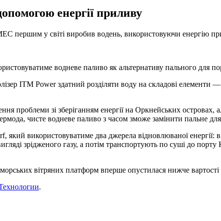
допомогою енергії приливу
EC першим у світі виробив водень, використовуючи енергію пр
ористовуватиме водневе паливо як альтернативу пального для по
олізер ITM Power здатний розділяти воду на складові елементи —
ння проблеми зі зберіганням енергії на Оркнейських островах,
ермода, чисте водневе паливо з часом зможе замінити пальне для 
f, який використовуватиме два джерела відновлюваної енергії: в
гляді зрідженого газу, а потім транспортують по суші до порту
ід морських вітряних платформ вперше опустилася нижче вартості
Технологии
.