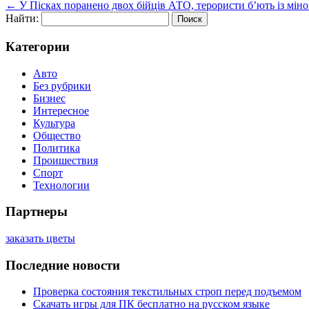
←
У Пісках поранено двох бійців АТО, терористи б’ють із міном
Найти:
Категории
Авто
Без рубрики
Бизнес
Интересное
Культура
Общество
Политика
Проишествия
Спорт
Технологии
Партнеры
заказать цветы
Последние новости
Проверка состояния текстильных строп перед подъемом
Скачать игры для ПК бесплатно на русском языке