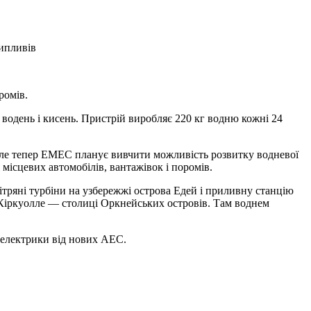
ипливів
ромів.
 водень і кисень. Пристрій виробляє 220 кг водню кожні 24
 але тепер EMEC планує вивчити можливість розвитку водневої
місцевих автомобілів, вантажівок і поромів.
ітряні турбіни на узбережжі острова Едей і приливну станцію
 Кіркуолле — столиці Оркнейських островів. Там воднем
 електрики від нових АЕС.