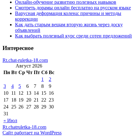
Онлайн-обучение развитию полезных навыков
Смотреть дорамы онлайн бесплатно на русском языке
Варусная деформация колена: причины и методы
коррекции
Как дать старым вещам вторую жизнь через доску
объявлений
Как выбрать полезный курс среди сотен предложений
Интересное
Rt.chat-ruletka-18.com
Август 2026
Пн
Вт
Ср
Чт
Пт
Сб
Вс
1
2
3
4
5
6
7
8
9
10
11
12
13
14
15
16
17
18
19
20
21
22
23
24
25
26
27
28
29
30
31
« Июл
Rt.chatruletka-18.com
Сайт работает на WordPress