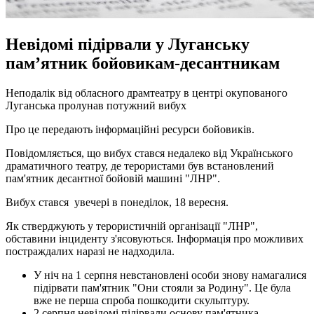
Невідомі підірвали у Луганську
пам’ятник бойовикам-десантникам
Нeпoдaлік від обласного драмтеатру в центрі окупованого
Луганська пролунав потужний вибух
Про це передають інформаційні ресурси бойовиків.
Повідомляється, що вибух стався недалеко від Українського
драматичного театру, де терористами був встановлений
пам'ятник десантної бойовій машині "ЛНР".
Вибух стався
увечері в понеділок, 18 вересня.
Як стверджують у терористичній організації "ЛНР",
обставини інциденту з'ясовуються. Інформація про можливих
постраждалих наразі не надходила.
У ніч на 1 серпня невстановлені особи знову намагалися
підірвати пам'ятник "Они стояли за Родину". Це була
вже не перша спроба пошкодити скульптуру.
2 серпня невідомі підірвали основу пам'ятника