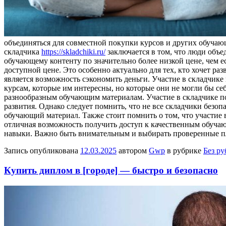
объединяться для совместной покупки курсов и других обучающ
складчика
https://skladchiki.ru/
заключается в том, что люди объе
обучающему контенту по значительно более низкой цене, чем 
доступной цене. Это особенно актуально для тех, кто хочет р
является возможность сэкономить деньги. Участие в складчике
курсам, которые им интересны, но которые они не могли бы се
разнообразным обучающим материалам. Участие в складчике по
развития. Однако следует помнить, что не все складчики без
обучающий материал. Также стоит помнить о том, что участие
отличная возможность получить доступ к качественным обучаю
навыки. Важно быть внимательным и выбирать проверенные пл
Запись опубликована
12.03.2025
автором
Gwp
в рубрике
Без р
Купить диплом в [городе] — быстро и безопасно