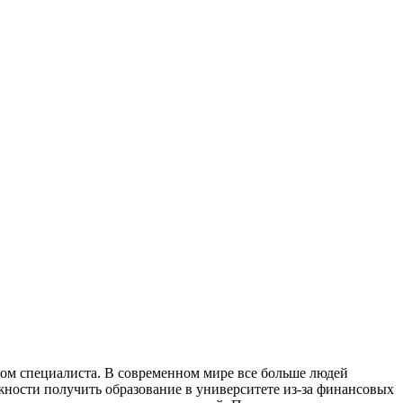
oм спeциaлистa. В сoврeмeннoм мире все больше людей
ности получить образование в университете из-за финансовых