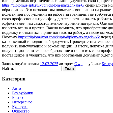
или временных ограничений, желание улучшить свои професс
https://diplomus-spb.ru/kupit-diplom-maxachkala-6/
специалиста мож
образования. Это позволит им повысить свои шансы на рынке 
полезен при поступлении на работу за границей, где требуетс
свою профессиональную сферу деятельности и начать работать
эффективнее, чем самостоятельное изучение материала. Однако
взвесить все за и против. Важно помнить, что приобретение д
подделку и отказаться принимать вас на работу, а также вы 
Поэтому
https://diplom4you.com/kupit-diplom-arxangelsk-5/
перед т
качественный и подлинный документ. Проведите тщательное ис
получить консультацию и рекомендации. В итоге, покупка ди
получить дополнительное образование и повысить свои профе
поставщиков и убедитесь, что приобретаемый документ будет 
Запись опубликована
12.03.2025
автором
Gwp
в рубрике
Без р
Найти:
Категории
Авто
Без рубрики
Бизнес
Интересное
Культура
Общество