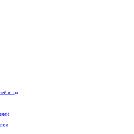
лей в год
елей
птом