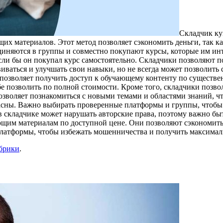
Склaдчик ку
их материалов. Этот метод позволяет сэкономить деньги, так ка
диняются в группы и совместно покупают курсы, которые им инт
если бы он покупал курс самостоятельно. Складчики позволяют 
азвиваться и улучшать свои навыки, но не всегда может позволи
 позволяет получить доступ к обучающему контенту по существе
бе позволить по полной стоимости. Кроме того, складчики позво
зволяет познакомиться с новыми темами и областями знаний, ч
опасны. Важно выбирать проверенные платформы и группы, чтоб
 в складчике может нарушать авторские права, поэтому важно б
щим материалам по доступной цене. Они позволяют сэкономить 
атформы, чтобы избежать мошенничества и получить максимальн
убрики
.