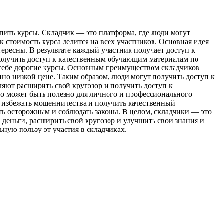
пить курсы. Склaдчик — этo платформа, где люди могут
к стоимость курса делится на всех участников. Основная идея
ересны. В результате каждый участник получает доступ к
получить доступ к качественным обучающим материалам по
ть себе дорогие курсы. Основным преимуществом складчиков
нно низкой цене. Таким образом, люди могут получить доступ к
ляют расширить свой кругозор и получить доступ к
то может быть полезно для личного и профессионального
ы избежать мошенничества и получить качественный
ыть осторожным и соблюдать законы. В целом, складчики — это
деньги, расширить свой кругозор и улучшить свои знания и
ую пользу от участия в складчиках.