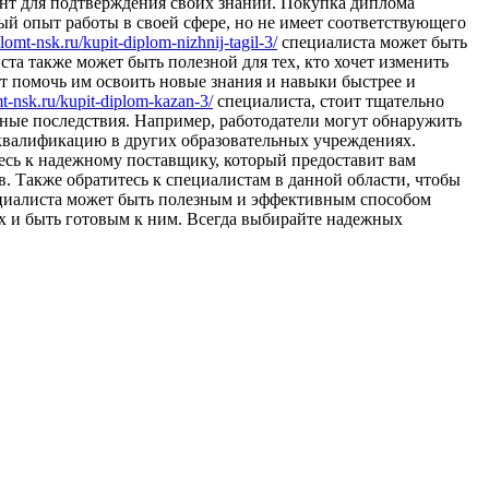
нт для подтверждения своих знаний. Покупка диплома
й опыт работы в своей сфере, но не имеет соответствующего
plomt-nsk.ru/kupit-diplom-nizhnij-tagil-3/
специалиста может быть
ста также может быть полезной для тех, кто хочет изменить
т помочь им освоить новые знания и навыки быстрее и
mt-nsk.ru/kupit-diplom-kazan-3/
специалиста, стоит тщательно
вные последствия. Например, работодатели могут обнаружить
 квалификацию в других образовательных учреждениях.
тесь к надежному поставщику, который предоставит вам
. Также обратитесь к специалистам в данной области, чтобы
иалиста может быть полезным и эффективным способом
х и быть готовым к ним. Всегда выбирайте надежных