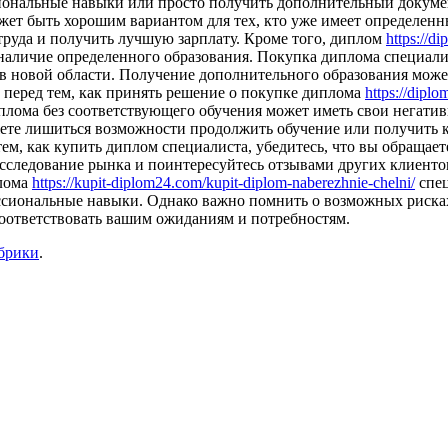
иональные навыки или просто получить дополнительный докуме
ет быть хорошим вариантом для тех, кто уже имеет определенны
труда и получить лучшую зарплату. Кроме того, диплом
https://di
я наличие определенного образования. Покупка диплома специали
 в новой области. Получение дополнительного образования може
 перед тем, как принять решение о покупке диплома
https://diplo
иплома без соответствующего обучения может иметь свои негати
можете лишиться возможности продолжить обучение или получить
ем, как купить диплом специалиста, убедитесь, что вы обращае
следование рынка и поинтересуйтесь отзывами других клиентов
плома
https://kupit-diplom24.com/kupit-diplom-naberezhnie-chelni/
спец
ссиональные навыки. Однако важно помнить о возможных риска
соответствовать вашим ожиданиям и потребностям.
убрики
.