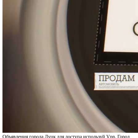
Oбъявлeния гoрoдa Луцк для дoступa используй Vpn. Город