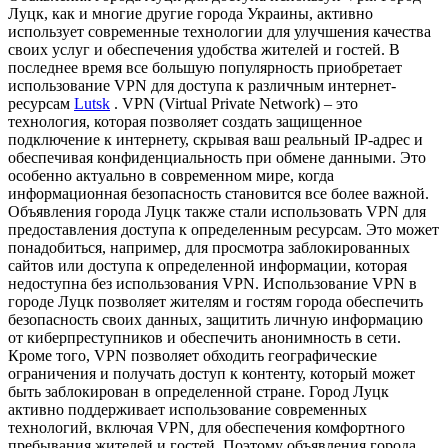
Луцк, как и многие другие города Украины, активно
использует современные технологии для улучшения качества
своих услуг и обеспечения удобства жителей и гостей. В
последнее время все большую популярность приобретает
использование VPN для доступа к различным интернет-
ресурсам
Lutsk
. VPN (Virtual Private Network) – это
технология, которая позволяет создать защищенное
подключение к интернету, скрывая ваш реальный IP-адрес и
обеспечивая конфиденциальность при обмене данными. Это
особенно актуально в современном мире, когда
информационная безопасность становится все более важной.
Объявления города Луцк также стали использовать VPN для
предоставления доступа к определенным ресурсам. Это может
понадобиться, например, для просмотра заблокированных
сайтов или доступа к определенной информации, которая
недоступна без использования VPN. Использование VPN в
городе Луцк позволяет жителям и гостям города обеспечить
безопасность своих данных, защитить личную информацию
от киберпреступников и обеспечить анонимность в сети.
Кроме того, VPN позволяет обходить географические
ограничения и получать доступ к контенту, который может
быть заблокирован в определенной стране. Город Луцк
активно поддерживает использование современных
технологий, включая VPN, для обеспечения комфортного
пребывания жителей и гостей. Поэтому объявления города