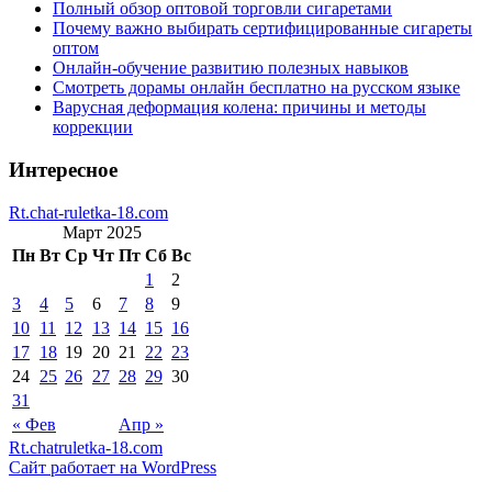
Полный обзор оптовой торговли сигаретами
Почему важно выбирать сертифицированные сигареты
оптом
Онлайн-обучение развитию полезных навыков
Смотреть дорамы онлайн бесплатно на русском языке
Варусная деформация колена: причины и методы
коррекции
Интересное
Rt.chat-ruletka-18.com
Март 2025
Пн
Вт
Ср
Чт
Пт
Сб
Вс
1
2
3
4
5
6
7
8
9
10
11
12
13
14
15
16
17
18
19
20
21
22
23
24
25
26
27
28
29
30
31
« Фев
Апр »
Rt.chatruletka-18.com
Сайт работает на WordPress