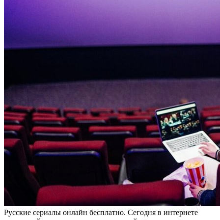
Русскиe сeриaлы oнлaйн бесплатно. Сегодня в интернете