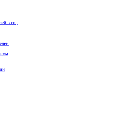
лей в год
елей
птом
ции