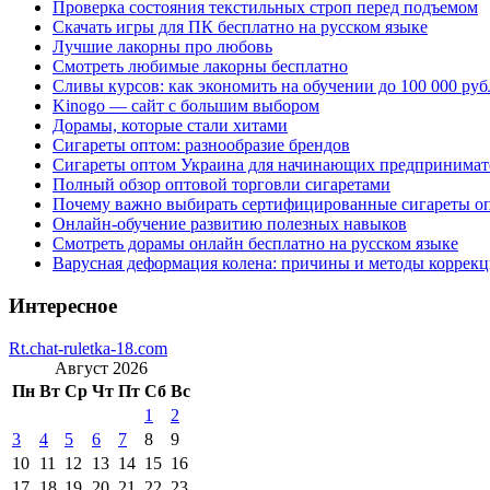
Проверка состояния текстильных строп перед подъемом
Скачать игры для ПК бесплатно на русском языке
Лучшие лакорны про любовь
Смотреть любимые лакорны бесплатно
Сливы курсов: как экономить на обучении до 100 000 руб
Kinogo — сайт с большим выбором
Дорамы, которые стали хитами
Сигареты оптом: разнообразие брендов
Сигареты оптом Украина для начинающих предпринимат
Полный обзор оптовой торговли сигаретами
Почему важно выбирать сертифицированные сигареты о
Онлайн-обучение развитию полезных навыков
Смотреть дорамы онлайн бесплатно на русском языке
Варусная деформация колена: причины и методы коррек
Интересное
Rt.chat-ruletka-18.com
Август 2026
Пн
Вт
Ср
Чт
Пт
Сб
Вс
1
2
3
4
5
6
7
8
9
10
11
12
13
14
15
16
17
18
19
20
21
22
23