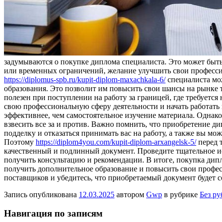
задумываются о покупке диплома специалиста. Это может быть
или временных ограничений, желание улучшить свои професс
https://diplomus-spb.ru/kupit-diplom-maxachkala-6/
специалиста мож
образования. Это позволит им повысить свои шансы на рынке 
полезен при поступлении на работу за границей, где требуетс
свою профессиональную сферу деятельности и начать работать
эффективнее, чем самостоятельное изучение материала. Однако
взвесить все за и против. Важно помнить, что приобретение д
подделку и отказаться принимать вас на работу, а также вы 
Поэтому
https://diplom4you.com/kupit-diplom-arxangelsk-5/
перед т
качественный и подлинный документ. Проведите тщательное ис
получить консультацию и рекомендации. В итоге, покупка ди
получить дополнительное образование и повысить свои профе
поставщиков и убедитесь, что приобретаемый документ будет 
Запись опубликована
12.03.2025
автором
Gwp
в рубрике
Без р
Навигация по записям