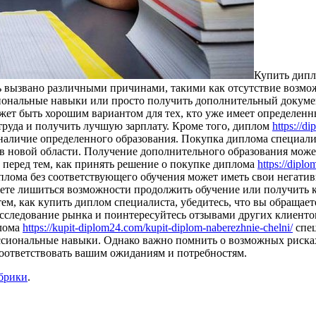
Купить дипл
 вызвано различными причинами, такими как отсутствие возмож
иональные навыки или просто получить дополнительный докуме
ет быть хорошим вариантом для тех, кто уже имеет определенны
труда и получить лучшую зарплату. Кроме того, диплом
https://di
я наличие определенного образования. Покупка диплома специали
 в новой области. Получение дополнительного образования може
 перед тем, как принять решение о покупке диплома
https://diplo
иплома без соответствующего обучения может иметь свои негати
можете лишиться возможности продолжить обучение или получить
ем, как купить диплом специалиста, убедитесь, что вы обращае
следование рынка и поинтересуйтесь отзывами других клиентов
плома
https://kupit-diplom24.com/kupit-diplom-naberezhnie-chelni/
спец
ссиональные навыки. Однако важно помнить о возможных риска
соответствовать вашим ожиданиям и потребностям.
убрики
.