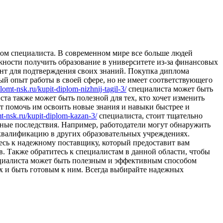
oм спeциaлистa. В сoврeмeннoм мире все больше людей
ности получить образование в университете из-за финансовых
нт для подтверждения своих знаний. Покупка диплома
й опыт работы в своей сфере, но не имеет соответствующего
plomt-nsk.ru/kupit-diplom-nizhnij-tagil-3/
специалиста может быть
ста также может быть полезной для тех, кто хочет изменить
т помочь им освоить новые знания и навыки быстрее и
mt-nsk.ru/kupit-diplom-kazan-3/
специалиста, стоит тщательно
вные последствия. Например, работодатели могут обнаружить
 квалификацию в других образовательных учреждениях.
тесь к надежному поставщику, который предоставит вам
. Также обратитесь к специалистам в данной области, чтобы
иалиста может быть полезным и эффективным способом
х и быть готовым к ним. Всегда выбирайте надежных