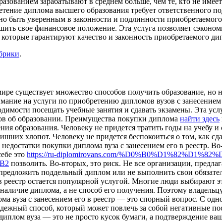
зованием зарабатывают в среднем больше, чем те, кто не имеет
етение диплома высшего образования требует ответственного п
жно быть уверенным в законности и подлинности приобретаемог
ить свое финансовое положение. Эта услуга позволяет сэкономи
 которые гарантируют качество и законность приобретаемого ди
убрики
.
мире существует множество способов получить образование, но н
ние на услуги по приобретению дипломов вузов с занесением их
одимости посещать учебные занятия и сдавать экзамены. Эта ус
ов об образовании. Преимущества покупки диплома
найти здесь
ия образования. Человеку не придется тратить годы на учебу и 
лишних хлопот. Человеку не придется беспокоиться о том, как 
и недостатки покупки диплома вуза с занесением его в реестр. В
себе это
https://ru-diplomirovans.com/%D0%B0%D1%82%D1
B2
позволить. Во-вторых, это риск. Не все организации, предл
предложить поддельный диплом или не выполнить свои обязательс
в реестр остается популярной услугой. Многие люди выбирают эт
аличие диплома, а не способ его получения. Поэтому владельцу 
лома вуза с занесением его в реестр — это спорный вопрос. С о
надежный способ, который может повлечь за собой негативные п
диплом вуза — это не просто кусок бумаги, а подтверждение ваш