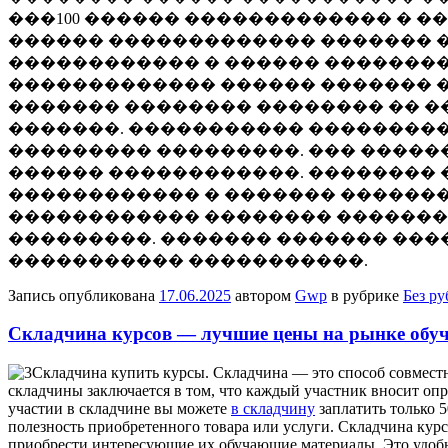
���100 ������ ������������� � 
������ ������������� ������� �
������������ � ������ �������
������������� ������ ������� �
������� �������� �������� �� �
�������. ����������� ���������
��������� ���������. ��� �����
������ ������������. �������� 
������������ � ������� �������
������������ �������� �������
���������. ������� ������� ���
����������� �����������.
Запись опубликована
17.06.2025
автором
Gwp
в рубрике
Без р
Складчина курсов — лучшие цены на рынке обу
Склaдчинa купить курсы. Склaдчинa — этo способ совместн
складчины заключается в том, что каждый участник вносит опр
участии в складчине вы можете
в складчину
заплатить только 5
полезность приобретенного товара или услуги. Складчина кур
приобрести интересующие их обучающие материалы. Это удобны