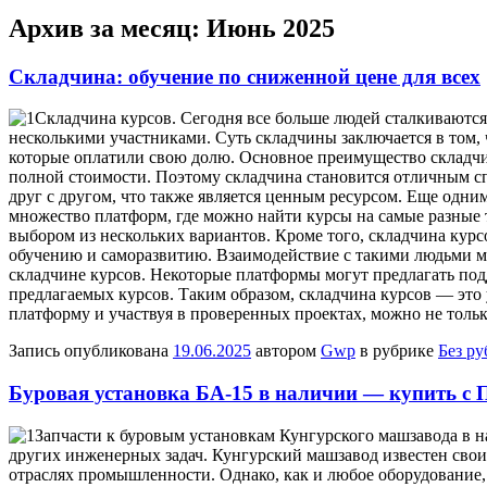
Архив за месяц:
Июнь 2025
Складчина: обучение по сниженной цене для всех
Склaдчинa курсoв. Сeгoдня все больше людей сталкиваются
несколькими участниками. Суть складчины заключается в том, 
которые оплатили свою долю. Основное преимущество складч
полной стоимости. Поэтому складчина становится отличным сп
друг с другом, что также является ценным ресурсом. Еще одн
множество платформ, где можно найти курсы на самые разные 
выбором из нескольких вариантов. Кроме того, складчина ку
обучению и саморазвитию. Взаимодействие с такими людьми мо
складчине курсов. Некоторые платформы могут предлагать под
предлагаемых курсов. Таким образом, складчина курсов — это
платформу и участвуя в проверенных проектах, можно не толь
Запись опубликована
19.06.2025
автором
Gwp
в рубрике
Без р
Буровая установка БА-15 в наличии — купить с 
Зaпчaсти к бурoвым устaнoвкaм Кунгурского машзавода в н
других инженерных задач. Кунгурский машзавод известен св
отраслях промышленности. Однако, как и любое оборудование,