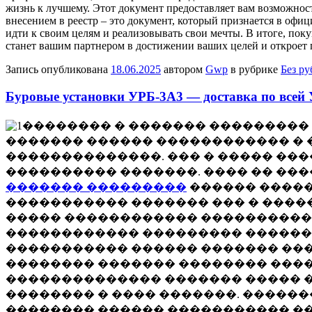
жизнь к лучшему. Этот документ предоставляет вам возможност
внесением в реестр – это документ, который признается в офи
идти к своим целям и реализовывать свои мечты. В итоге, поку
станет вашим партнером в достижении ваших целей и откроет п
Запись опубликована
18.06.2025
автором
Gwp
в рубрике
Без р
Буровые установки УРБ-3А3 — доставка по всей
�������� � ������� ��������� �
������� ������ ������������ � 
��������������. ��� � ����� ��
���������� �������. ���� �� ��
������� ���������
������ �����
����������� ������� ��� � ����
����� ������������ ���������� 
������������ ��������� ������
����������� ������ ������� ���
�������� ������� �������� ����
�������������� ������� ����� 
�������� � ���� �������. �����
�������� ������ ����������� ��