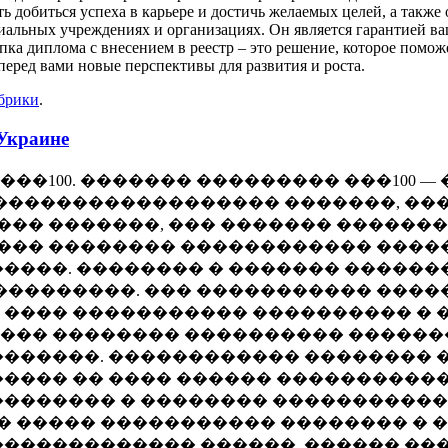
ь добиться успеха в карьере и достичь желаемых целей, а такж
циальных учреждениях и организациях. Он является гарантией в
пка диплома с внесением в реестр – это решение, которое помож
еред вами новые перспективы для развития и роста.
убрики
.
 Украине
��100. ������� ��������� ���100 
������������������ �������, ��
���� �������, ��� ������� ������
���� �������� ������������ ����
����. �������� � ������� �������
���������. ��� ����������� �����
���� ����������� ���������� � 
��� �������� ���������� �������
������. ������������ �������� �
���� �� ���� ������ �����������
�������� � �������� �����������
�� ����� ����������� �������� �
������������ ������. ������ ��