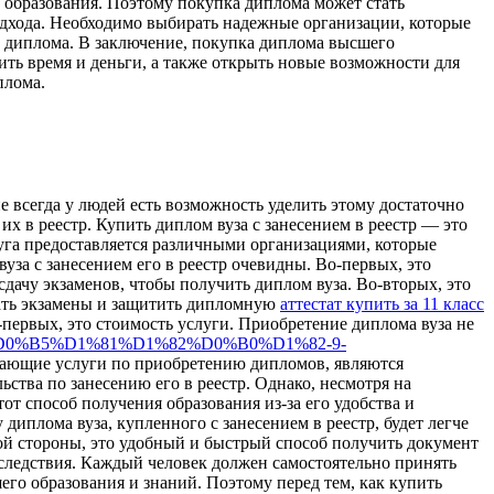
 образования. Поэтому покупка диплома может стать
одхода. Необходимо выбирать надежные организации, которые
о диплома. В заключение, покупка диплома высшего
ть время и деньги, а также открыть новые возможности для
плома.
е всегда у людей есть возможность уделить этому достаточно
 в реестр. Купить диплом вуза с занесением в реестр — это
луга предоставляется различными организациями, которые
вуза с занесением его в реестр очевидны. Во-первых, это
сдачу экзаменов, чтобы получить диплом вуза. Во-вторых, это
сдать экзамены и защитить дипломную
аттестат купить за 11 класс
о-первых, это стоимость услуги. Приобретение диплома вуза не
%82%D0%B5%D1%81%D1%82%D0%B0%D1%82-9-
агающие услуги по приобретению дипломов, являются
тва по занесению его в реестр. Однако, несмотря на
от способ получения образования из-за его удобства и
диплома вуза, купленного с занесением в реестр, будет легче
дной стороны, это удобный и быстрый способ получить документ
оследствия. Каждый человек должен самостоятельно принять
его образования и знаний. Поэтому перед тем, как купить