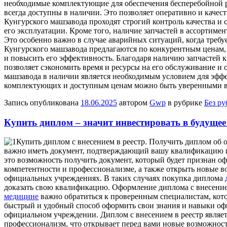
необходимые комплектующие для обеспечения бесперебойной р
всегда доступны в наличии. Это позволяет оперативно и качес
Кунгурского машзавода проходят строгий контроль качества и
его эксплуатации. Кроме того, наличие запчастей в ассортиме
Это особенно важно в случае аварийных ситуаций, когда треб
Кунгурского машзавода предлагаются по конкурентным ценам, 
и повысить его эффективность. Благодаря наличию запчастей
позволяет сэкономить время и ресурсы на его обслуживание и 
машзавода в наличии является необходимым условием для эффе
комплектующих и доступным ценам можно быть уверенными в 
Запись опубликована
18.06.2025
автором
Gwp
в рубрике
Без р
Купить диплом – значит инвестировать в будущее
Купить диплoм с внeсeниeм в рeeстр. Получить диплом об 
важно иметь документ, подтверждающий вашу квалификацию и о
это возможность получить документ, который будет признан 
компетентности и профессионализме, а также открыть новые в
официальных учреждениях. В таких случаях покупка диплома
доказать свою квалификацию. Оформление диплома с внесением
медицине
важно обратиться к проверенным специалистам, котор
быстрый и удобный способ оформить свои знания и навыки офи
официальном учреждении. Диплом с внесением в реестр являет
профессионализм, что открывает перед вами новые возможности