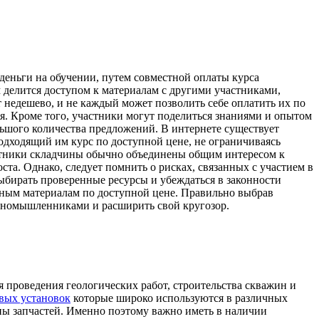
деньги на обучении, путем совместной оплаты курса
м делится доступом к материалам с другими участниками,
т недешево, и не каждый может позволить себе оплатить их по
. Кроме того, участники могут поделиться знаниями и опытом
льшого количества предложений. В интернете существует
одходящий им курс по доступной цене, не ограничиваясь
астники складчины обычно объединены общим интересом к
а. Однако, следует помнить о рисках, связанных с участием в
ыбирать проверенные ресурсы и убеждаться в законности
ьным материалам по доступной цене. Правильно выбрав
диномышленниками и расширить свой кругозор.
 проведения геологических работ, строительства скважин и
вых установок
которые широко используются в различных
ены запчастей. Именно поэтому важно иметь в наличии