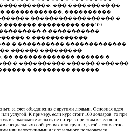
�����������. ��� ��������� ��
�� ������������. ����������
������� ������������������ �
 ������� ��������� ���100
���������� � �����������
������ � ������������
��� � ���������� �������������
��� ������ ���������
, �� ������������� ������ �
�� � ���������� ������ �������
������ � �������� ������
еньги за счет объединения с другими людьми. Основная идея
или услугой. К примеру, если курс стоит 100 долларов, то при
зом, вы экономите деньги, не потеряв при этом качество и
ся в специальных сообществах или группах, чтобы совместно
ими или недоступными для отдельного пользователя.