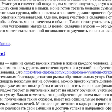
Участвуя в совместной покупке, вы можете получить доступ к к
учшить свои знания и навыки, но не готов тратить большие сумм
тниками группы, обмен опытом и знаниями делают процесс обу
т опытных пользователей. Однако, перед участием в складчине с
бы избежать мошенничества и обмана. Также стоит учитывать р
ный или устаревший материал. В целом, складчина курсов — это
 это может стать отличной возможностью улучшить свои знания
убрики
.
ти!
ия — один из самых важных этапов в жизни каждого человека.
сть возможность уделить достаточно времени и усилий на обучен
азования. Это
https://frees-diplom.com/kupit-diplom-o-vysshem-obraz
озможным благодаря развитию рынка образовательных услуг. О
свящать несколько лет на обучение, можно просто купить дипло
которые уже имеют опыт работы и хотят повысить свою квалифик
олледже требует значительных затрат на оплату обучения, учеб
ую сумму. Важно отметить, что приобретение диплома высшего об
, полученный таким образом, имеет все официальные печати и 
ичь желаемых целей. Многие люди мечтают о карьерном росте и
им реализовать свои амбиции и достичь успеха в выбранной сфе