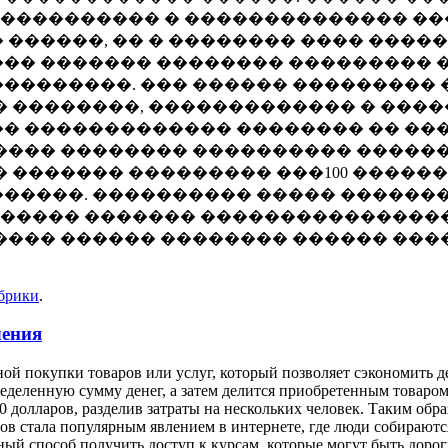
������������ � �������������� ��
 ������, �� � �������� ���� ����
��� ������� �������� ��������� 
��������. ��� ������ ��������� �
� ��������, ������������� � ���
� ������������� �������� �� ��
���� �������� ���������� �����
� ������� ��������� ���100 �����
�����. ���������� ����� �������
����� ������� ����������������
���� ������ �������� ������ ���
убрики
.
чения
ой покупки товаров или услуг, который позволяет сэкономить д
еделенную сумму денег, а затем делится приобретенным товаром 
0 долларов, разделив затраты на нескольких человек. Таким обра
сов стала популярным явлением в интернете, где люди собирают
й способ получить доступ к курсам, которые могут быть дорог