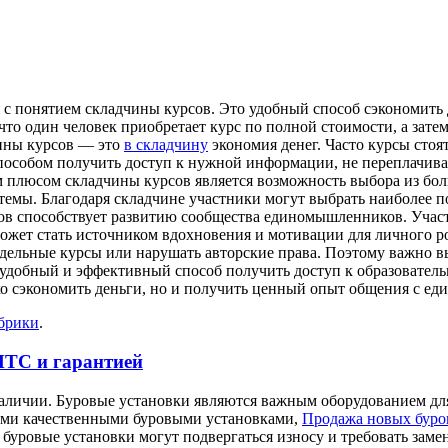
 с понятием складчины курсов. Это удобный способ сэкономить 
что один человек приобретает курс по полной стоимости, а зате
ины курсов — это
в складчину
экономия денег. Часто курсы стоя
особом получить доступ к нужной информации, не переплачивая
им плюсом складчины курсов является возможность выбора из бо
темы. Благодаря складчине участники могут выбрать наиболее п
рсов способствует развитию сообщества единомышленников. Уч
жет стать источником вдохновения и мотивации для личного рост
дельные курсы или нарушать авторские права. Поэтому важно в
 удобный и эффективный способ получить доступ к образовател
ко сэкономить деньги, но и получить ценный опыт общения с е
убрики
.
ПТС и гарантией
аличии. Буровые установки являются важным оборудованием для
оими качественными буровыми установками,
Продажа новых буро
 буровые установки могут подвергаться износу и требовать зам