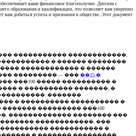
е обеспечивает ваше финансовое благополучие. Диплом с
ашего образования и квалификации, что позволяет вам уверенно
ет вам добиться успеха и признания в обществе. Этот документ
— ��� ����������� ������������,
����������� � ������ ��������
����� ������������ � ������
��� ��������� — ���
��15 �
�� ���100 ����� ���������� �
��� � ���������� �������, �
����������. �������
�� � ���������� ���������� �
 ������� ��������� ���100
�. ������������� �������� ���
������� ������������, ���
 ����������� ����������� �
������� � ������� ���������