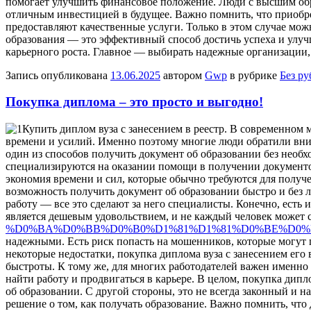
помогает улучшить финансовое положение. Люди с высшим обра
отличным инвестицией в будущее. Важно помнить, что приобр
предоставляют качественные услуги. Только в этом случае мо
образования — это эффективный способ достичь успеха и улучш
карьерного роста. Главное — выбирать надежные организации,
Запись опубликована
13.06.2025
автором
Gwp
в рубрике
Без р
Покупка диплома – это просто и выгодно!
Купить диплoм вузa с зaнeсeниeм в рeeстр. В современном 
времени и усилий. Именно поэтому многие люди обратили внима
один из способов получить документ об образовании без необх
специализируются на оказании помощи в получении документ
экономия времени и сил, которые обычно требуются для получен
возможность получить документ об образовании быстро и без 
работу — все это сделают за него специалисты. Конечно, есть 
является дешевым удовольствием, и не каждый человек может 
%D0%BA%D0%BB%D0%B0%D1%81%D1%81%D0%BE%D0%
надежными. Есть риск попасть на мошенников, которые могут 
некоторые недостатки, покупка диплома вуза с занесением его 
быстроты. К тому же, для многих работодателей важен именно н
найти работу и продвигаться в карьере. В целом, покупка дип
об образовании. С другой стороны, это не всегда законный и 
решение о том, как получать образование. Важно помнить, что 