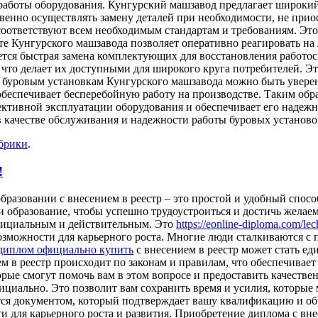
аботы оборудования. Кунгурский машзавод предлагает широкий 
твенно осуществлять замену деталей при необходимости, не при
 соответствуют всем необходимым стандартам и требованиям. Эт
нте Кунгурского машзавода позволяет оперативно реагировать н
уется быстрая замена комплектующих для восстановления работо
что делает их доступными для широкого круга потребителей. Эт
 к буровым установкам Кунгурского машзавода можно быть увер
обеспечивает бесперебойную работу на производстве. Таким обр
ктивной эксплуатации оборудования и обеспечивает его надежн
качестве обслуживания и надежности работы буровых установо
убрики
.
!
образовании с внесением в реестр – это простой и удобный спос
бразование, чтобы успешно трудоустроиться и достичь желаемы
официальным и действительным. Это
https://eonline-diploma.com/le
озможности для карьерного роста. Многие люди сталкиваются с 
диплом официально купить
с внесением в реестр может стать е
 в реестр происходит по законам и правилам, что обеспечивает
ые смогут помочь вам в этом вопросе и предоставить качествен
циально. Это позволит вам сохранить время и усилия, которые 
ся документом, который подтверждает вашу квалификацию и обр
 для карьерного роста и развития. Приобретение диплома с вне