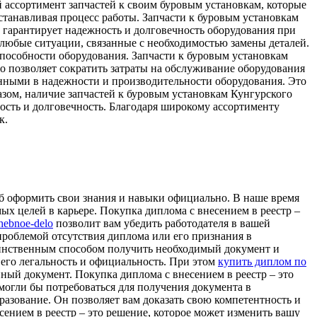
ассортимент запчастей к своим буровым установкам, которые
останавливая процесс работы. Запчасти к буровым установкам
о гарантирует надежность и долговечность оборудования при
а любые ситуации, связанные с необходимостью замены деталей.
способности оборудования. Запчасти к буровым установкам
о позволяет сократить затраты на обслуживание оборудования
енными в надежности и производительности оборудования. Это
азом, наличие запчастей к буровым установкам Кунгурского
ость и долговечность. Благодаря широкому ассортименту
к.
об оформить свои знания и навыки официально. В наше время
х целей в карьере. Покупка диплома с внесением в реестр –
chebnoe-delo
позволит вам убедить работодателя в вашей
проблемой отсутствия диплома или его признания в
динственным способом получить необходимый документ и
 его легальность и официальность. При этом
купить диплом по
ный документ. Покупка диплома с внесением в реестр – это
могли бы потребоваться для получения документа в
азование. Он позволяет вам доказать свою компетентность и
сением в реестр – это решение, которое может изменить вашу