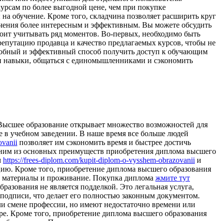
урсам по более выгодной цене, чем при покупке
ы на обучение. Кроме того, складчина позволяет расширить круг
чения более интересным и эффективным. Вы можете обсудить
тоит учитывать ряд моментов. Во-первых, необходимо быть
епутацию продавца и качество предлагаемых курсов, чтобы не
 удобный и эффективный способ получить доступ к обучающим
 и навыки, общаться с единомышленниками и сэкономить
 Высшее образование открывает множество возможностей для
ие в учебном заведении. В наше время все больше людей
ovanii
позволяет им сэкономить время и быстрее достичь
дним из основных преимуществ приобретения диплома высшего
м
https://frees-diplom.com/kupit-diplom-o-vysshem-obrazovanii
и
ацию. Кроме того, приобретение диплома высшего образования
ные материалы и проживание. Покупка диплома
жмите тут
разования не является подделкой. Это легальная услуга,
подписи, что делает его полностью законным документом.
ли смене профессии, но имеют недостаточно времени или
ре. Кроме того, приобретение диплома высшего образования