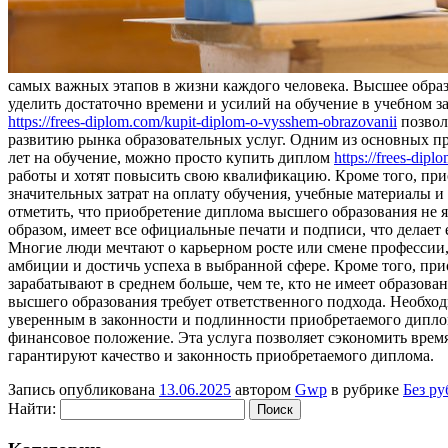
самых важных этапов в жизни каждого человека. Высшее образ
уделить достаточно времени и усилий на обучение в учебном 
https://frees-diplom.com/kupit-diplom-o-vysshem-obrazovanii
позвол
развитию рынка образовательных услуг. Одним из основных пр
лет на обучение, можно просто купить диплом
https://frees-dip
работы и хотят повысить свою квалификацию. Кроме того, при
значительных затрат на оплату обучения, учебные материалы 
отметить, что приобретение диплома высшего образования не 
образом, имеет все официальные печати и подписи, что делае
Многие люди мечтают о карьерном росте или смене профессии,
амбиции и достичь успеха в выбранной сфере. Кроме того, п
зарабатывают в среднем больше, чем те, кто не имеет образо
высшего образования требует ответственного подхода. Необхо
уверенным в законности и подлинности приобретаемого дипло
финансовое положение. Эта услуга позволяет сэкономить врем
гарантируют качество и законность приобретаемого диплома.
Запись опубликована
13.06.2025
автором
Gwp
в рубрике
Без р
Найти: