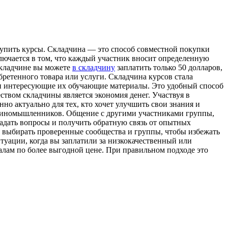
упить курсы. Склaдчинa — этo способ совместной покупки
ключается в том, что каждый участник вносит определенную
 складчине вы можете
в складчину
заплатить только 50 долларов,
обретенного товара или услуги. Складчина курсов стала
ти интересующие их обучающие материалы. Это удобный способ
твом складчины является экономия денег. Участвуя в
но актуально для тех, кто хочет улучшить свои знания и
 единомышленников. Общение с другими участниками группы,
адать вопросы и получить обратную связь от опытных
и выбирать проверенные сообщества и группы, чтобы избежать
туации, когда вы заплатили за низкокачественный или
лам по более выгодной цене. При правильном подходе это