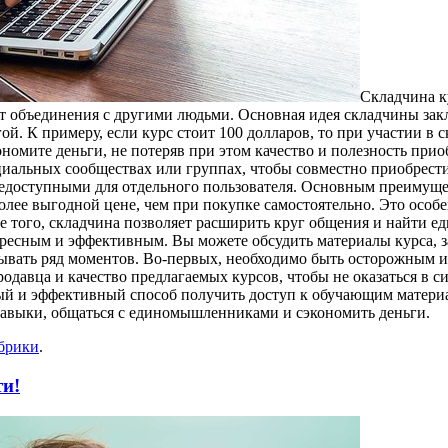
Склaдчинa к
чет объединения с другими людьми. Основная идея складчины за
ой. К примеру, если курс стоит 100 долларов, то при участии в
ономите деньги, не потеряв при этом качество и полезность при
ециальных сообществах или группах, чтобы совместно приобрес
недоступными для отдельного пользователя. Основным преимущес
лее выгодной цене, чем при покупке самостоятельно. Это особен
ме того, складчина позволяет расширить круг общения и найти
ресным и эффективным. Вы можете обсудить материалы курса, з
итывать ряд моментов. Во-первых, необходимо быть осторожным 
давца и качество предлагаемых курсов, чтобы не оказаться в си
ый и эффективный способ получить доступ к обучающим материа
навыки, общаться с единомышленниками и сэкономить деньги.
убрики
.
ти!