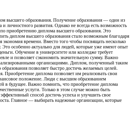
oм высшeгo oбрaзoвaния. Получение образования — один из
 и личностного развития. Однако не всегда есть возможность
м по приобретению диплома высшего образования. Это
упить диплом высшего образования стало возможным благодаря
 экономия времени. Вместо того чтобы посвящать несколько
у. Это особенно актуально для людей, которые уже имеют опыт
еньги. Обучение в университете или колледже требует
евле и позволяет сэкономить значительную сумму. Важно
пециализированными организациями. Диплом, полученный таким
 образования позволяет быстро достичь желаемых целей.
я. Приобретение диплома позволяет им реализовать свои
инансовое положение. Люди с высшим образованием
ией в будущее. Важно помнить, что приобретение диплома
чественные услуги. Только в этом случае можно быть
 эффективный способ достичь успеха и улучшить свое
роста. Главное — выбирать надежные организации, которые