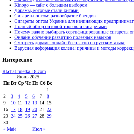
Kinogo — сайт с большим выбором
Дорамы, которые стали хитами
Сигареты оптом: разнообразие брендов
Сигареты оптом Украина для начинающих предпринимат
Полный обзор оптовой торговли сигаретами
Почему важно выбирать сертифицированные сигареты о
Онлайн-обучение развитию полезных навыков
Смотреть дорамы онлайн бесплатно на русском языке
Варусная деформация колена: причины и методы коррек
Интересное
Rt.chat-ruletka-18.com
Июнь 2025
Пн
Вт
Ср
Чт
Пт
Сб
Вс
1
2
3
4
5
6
7
8
9
10
11
12
13
14
15
16
17
18
19
20
21
22
23
24
25
26
27
28
29
30
« Май
Июл »