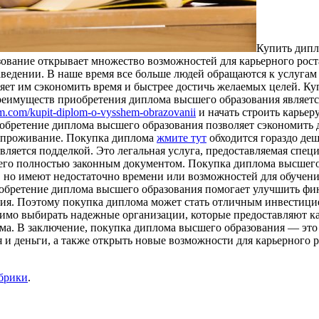
Купить дипл
ование открывает множество возможностей для карьерного роста
заведении. В наше время все больше людей обращаются к услуга
яет им сэкономить время и быстрее достичь желаемых целей. К
еимуществ приобретения диплома высшего образования является
lom.com/kupit-diplom-o-vysshem-obrazovanii
и начать строить карьер
обретение диплома высшего образования позволяет сэкономить д
и проживание. Покупка диплома
жмите тут
обходится гораздо деш
является подделкой. Это легальная услуга, предоставляемая с
т его полностью законным документом. Покупка диплома высшего
 но имеют недостаточно времени или возможностей для обучени
риобретение диплома высшего образования помогает улучшить ф
вания. Поэтому покупка диплома может стать отличным инвестиц
димо выбирать надежные организации, которые предоставляют ка
ма. В заключение, покупка диплома высшего образования — это
я и деньги, а также открыть новые возможности для карьерного 
убрики
.