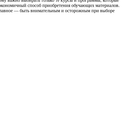
ому важно выбирать только те курсы и программы, которые
 экономичный способ приобретения обучающих материалов.
 Главное — быть внимательным и осторожным при выборе