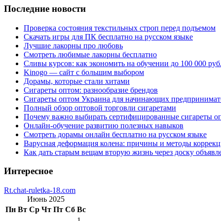
Последние новости
Проверка состояния текстильных строп перед подъемом
Скачать игры для ПК бесплатно на русском языке
Лучшие лакорны про любовь
Смотреть любимые лакорны бесплатно
Сливы курсов: как экономить на обучении до 100 000 руб
Kinogo — сайт с большим выбором
Дорамы, которые стали хитами
Сигареты оптом: разнообразие брендов
Сигареты оптом Украина для начинающих предпринимат
Полный обзор оптовой торговли сигаретами
Почему важно выбирать сертифицированные сигареты о
Онлайн-обучение развитию полезных навыков
Смотреть дорамы онлайн бесплатно на русском языке
Варусная деформация колена: причины и методы коррек
Как дать старым вещам вторую жизнь через доску объявл
Интересное
Rt.chat-ruletka-18.com
Июнь 2025
Пн
Вт
Ср
Чт
Пт
Сб
Вс
1