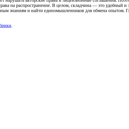
ожет нарушать авторские права и лицензионные соглашения. Поэт
ава на распространение. В целом, складчина — это удобный и
венным знаниям и найти единомышленников для обмена опытом.
убрики
.