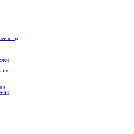
лей в год
елей
птом
ции
ений