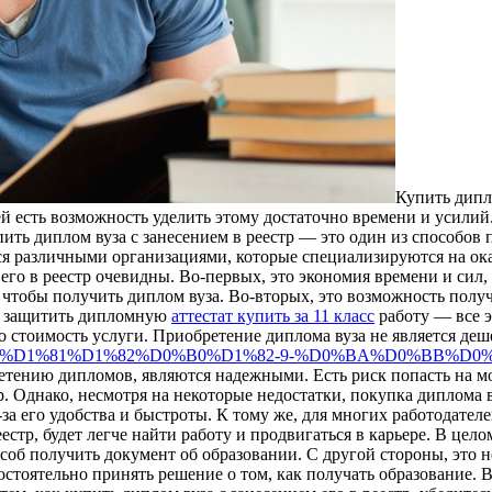
Купить дипл
дей есть возможность уделить этому достаточно времени и усил
пить диплом вуза с занесением в реестр — это один из способов
ется различными организациями, которые специализируются на о
 его в реестр очевидны. Во-первых, это экономия времени и сил
, чтобы получить диплом вуза. Во-вторых, это возможность полу
 и защитить дипломную
аттестат купить за 11 класс
работу — все э
то стоимость услуги. Приобретение диплома вуза не является де
2%D0%B5%D1%81%D1%82%D0%B0%D1%82-9-%D0%BA%D0%BB
бретению дипломов, являются надежными. Есть риск попасть на
р. Однако, несмотря на некоторые недостатки, покупка диплома в
а его удобства и быстроты. К тому же, для многих работодателе
стр, будет легче найти работу и продвигаться в карьере. В цело
соб получить документ об образовании. С другой стороны, это 
стоятельно принять решение о том, как получать образование. В