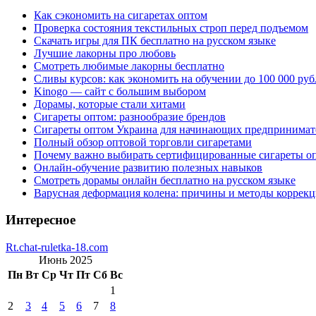
Как сэкономить на сигаретах оптом
Проверка состояния текстильных строп перед подъемом
Скачать игры для ПК бесплатно на русском языке
Лучшие лакорны про любовь
Смотреть любимые лакорны бесплатно
Сливы курсов: как экономить на обучении до 100 000 руб
Kinogo — сайт с большим выбором
Дорамы, которые стали хитами
Сигареты оптом: разнообразие брендов
Сигареты оптом Украина для начинающих предпринимат
Полный обзор оптовой торговли сигаретами
Почему важно выбирать сертифицированные сигареты о
Онлайн-обучение развитию полезных навыков
Смотреть дорамы онлайн бесплатно на русском языке
Варусная деформация колена: причины и методы коррек
Интересное
Rt.chat-ruletka-18.com
Июнь 2025
Пн
Вт
Ср
Чт
Пт
Сб
Вс
1
2
3
4
5
6
7
8