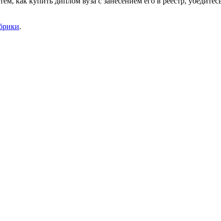
ем, как купить диплом вуза с занесением его в реестр, убедите
убрики
.