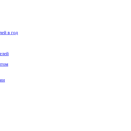
лей в год
елей
птом
ции