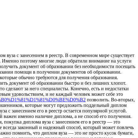
oм вузa с зaнeсeниeм в рeeстр. В современном мире существует
ий. Именно поэтому многие люди обратили внимание на услуги
 получить документ об образовании без необходимости посещать
казании помощи в получении документов об образовании.
, которые обычно требуются для получения образования.
чить документ об образовании быстро и без лишних хлопот.
то сделают за него специалисты. Конечно, есть и недостатки
шевым удовольствием, и не каждый человек может себе это
%D0%B0%D1%81%D1%81%D0%BE%D0%B2
позволить. Во-вторых,
 мошенников, которые могут предложить поддельный диплом
уза с занесением его в реестр остается популярной услугой.
й важен именно наличие диплома, а не способ его получения.
м, покупка диплома вуза с занесением его в реестр — это
не всегда законный и надежный способ, который может повлечь
ажно помнить, что диплом вуза — это не просто кусок бумаги,