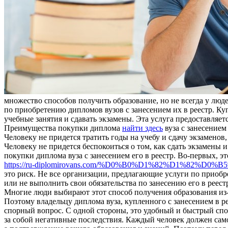
множество способов получить образование, но не всегда у лю
по приобретению дипломов вузов с занесением их в реестр. Ку
учебные занятия и сдавать экзамены. Эта услуга предоставля
Преимущества покупки диплома
найти здесь
вуза с занесением
Человеку не придется тратить годы на учебу и сдачу экзаменов
Человеку не придется беспокоиться о том, как сдать экзамены
покупки диплома вуза с занесением его в реестр. Во-первых, э
https://ru-diplomirovans.com/%D0%B0%D1%82%D1%8
это риск. Не все организации, предлагающие услуги по прио
или не выполнить свои обязательства по занесению его в реест
Многие люди выбирают этот способ получения образования из-з
Поэтому владельцу диплома вуза, купленного с занесением в рее
спорный вопрос. С одной стороны, это удобный и быстрый спо
за собой негативные последствия. Каждый человек должен само