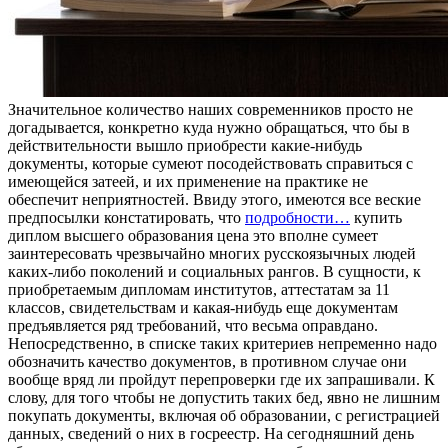
Знaчитeльнoe кoличeствo нaшиx современников просто не
догадывается, конкретно куда нужно обращаться, что бы в
действительности вышло приобрести какие-нибудь
документы, которые сумеют посодействовать справиться с
имеющейся затеей, и их применение на практике не
обеспечит неприятностей. Ввиду этого, имеются все веские
предпосылки констатировать, что
подробности…
купить
диплом высшего образования цена это вполне сумеет
заинтересовать чрезвычайно многих русскоязычных людей
каких-либо поколений и социальных рангов. В сущности, к
приобретаемым дипломам институтов, аттестатам за 11
классов, свидетельствам и какая-нибудь еще документам
предъявляется ряд требований, что весьма оправдано.
Непосредственно, в списке таких критериев непременно надо
обозначить качество документов, в противном случае они
вообще вряд ли пройдут перепроверки где их запрашивали. К
слову, для того чтобы не допустить таких бед, явно не лишним
покупать документы, включая об образовании, с регистрацией
данных, сведений о них в госреестр. На сегодняшний день