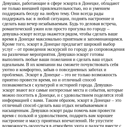
Девушки, работающие в сфере эскорта в Донецке, обладают
не только внешней привлекательностью, но и умением
поддержать беседу на любую тему. Они всегда рады
поддержать вас в любой ситуации, поднять настроение и
сделать ваш вечер незабываемым. Будь то деловая встреча,
романтический ужин или просто прогулка по городу –
девушка-эскорт всегда окажется рядом, чтобы сделать ваше
время в Донецке максимально приятным и запоминающимся.
Кроме того, эскорт в Донецке предлагает широкий выбор
услуг – от проведения экскурсий по городу до сопровождения
на различные мероприятия. Девушки-эскорт готовы
выполнить любые ваши пожелания и сделать ваш отдых
идеальным. В их компании вы сможете почувствовать себя
уютно и комфортно, забыв о повседневных заботах и
проблемах. Эскорт в Донецке – это не только возможность
приятно провести время, но и отличный способ
познакомиться с культурой и историей города. Девушки-
эскорт знают все самые интересные места и события, которые
можно посетить в Донецке, и с удовольствием поделятся этой
информацией с вами. Таким образом, эскорт в Донецке – это
отличный способ сделать ваш отдых незабываемым и
насыщенным. Девушки-эскорт рады помочь вам провести
время с пользой и удовольствием, подарить вам хорошее
настроение и массу приятных впечатлений. Не упустите
возможность окунуться в атмосферу уюта и радости вместе с