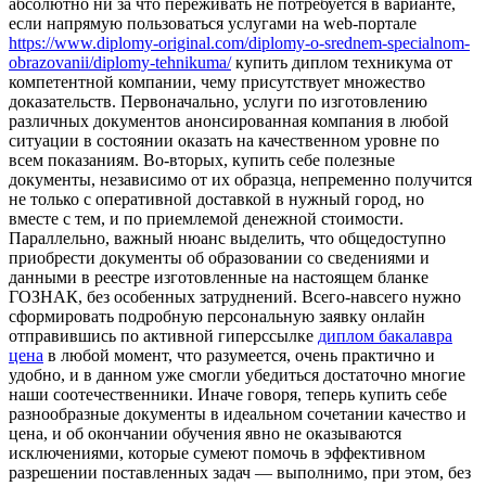
абсолютно ни за что переживать не потребуется в варианте,
если напрямую пользоваться услугами на web-портале
https://www.diplomy-original.com/diplomy-o-srednem-specialnom-
obrazovanii/diplomy-tehnikuma/
купить диплом техникума от
компетентной компании, чему присутствует множество
доказательств. Первоначально, услуги по изготовлению
различных документов анонсированная компания в любой
ситуации в состоянии оказать на качественном уровне по
всем показаниям. Во-вторых, купить себе полезные
документы, независимо от их образца, непременно получится
не только с оперативной доставкой в нужный город, но
вместе с тем, и по приемлемой денежной стоимости.
Параллельно, важный нюанс выделить, что общедоступно
приобрести документы об образовании со сведениями и
данными в реестре изготовленные на настоящем бланке
ГОЗНАК, без особенных затруднений. Всего-навсего нужно
сформировать подробную персональную заявку онлайн
отправившись по активной гиперссылке
диплом бакалавра
цена
в любой момент, что разумеется, очень практично и
удобно, и в данном уже смогли убедиться достаточно многие
наши соотечественники. Иначе говоря, теперь купить себе
разнообразные документы в идеальном сочетании качество и
цена, и об окончании обучения явно не оказываются
исключениями, которые сумеют помочь в эффективном
разрешении поставленных задач — выполнимо, при этом, без