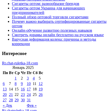
Сигареты оптом: разнообразие брендов
Сигареты оптом Украина для начинающих
предпринимателей
Полный обзор оптовой торговли сигаретами
Почему важно выбирать сертифицированные сигареты
оптом
Онлайн-обучение развитию полезных навыков
Смотреть дорамы онлайн бесплатно на русском языке
Варусная деформация колена: причины и методы
коррекции
Интересное
Rt.chat-ruletka-18.com
Январь 2025
Пн
Вт
Ср
Чт
Пт
Сб
Вс
1
2
3
4
5
6
7
8
9
10
11
12
13
14
15
16
17
18
19
20
21
22
23
24
25
26
27
28
29
30
31
« Дек
Фев »
Rt.chatruletka-18.com