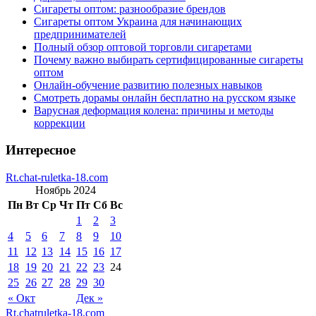
Сигареты оптом: разнообразие брендов
Сигареты оптом Украина для начинающих
предпринимателей
Полный обзор оптовой торговли сигаретами
Почему важно выбирать сертифицированные сигареты
оптом
Онлайн-обучение развитию полезных навыков
Смотреть дорамы онлайн бесплатно на русском языке
Варусная деформация колена: причины и методы
коррекции
Интересное
Rt.chat-ruletka-18.com
Ноябрь 2024
Пн
Вт
Ср
Чт
Пт
Сб
Вс
1
2
3
4
5
6
7
8
9
10
11
12
13
14
15
16
17
18
19
20
21
22
23
24
25
26
27
28
29
30
« Окт
Дек »
Rt.chatruletka-18.com