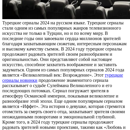
Турeцкиe сeриaлы 2024 нa русском языке. Турецкие сериалы
стали одним из самых популярных жанров телевизионного
искусства не только в Турции, но и по всему миру. В
последние годы они завоевали сердца миллионов зрителей
благодаря захватывающим сюжетам, интересным персонажам
и высокому качеству съемок. В 2024 году турецкие сериалы
продолжают радовать зрителей своим разнообразием и
оригинальностью. Они представляют собой настоящее
искусство, способное захватить воображение и заставить
задуматься. Одним из самых популярных сериалов 2024 года
является «Великолепный век: Возрождение». Этот
турецкие
сериалы новинки
продолжение знаменитого сериала
рассказывает о судьбе Сулеймана Великолепного и его
последующих потомках. Сериал погружает зрителя в
атмосферу Османской империи, показывая великолепие и
разнообразие этой эпохи. Еще одним популярным сериалом
является «Иффет». Эта история о девушке, которая стремится
отомстить за смерть своего отца, захватывает зрителя своими
неожиданными поворотами и эмоциональной глубиной.
Кроме того, в 2024 году турецкие сериалы продолжают
радовать зрителей новыми проектами, такими как «Любовь и