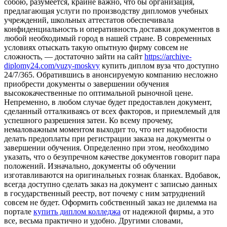
собою, разумеется, крайне важно, что бы организация,
предлагающая услуги по производству дипломов учебных
учреждений, школьных аттестатов обеспечивала
конфиденциальность и оперативность доставки документов в
любой необходимый город в нашей стране. В современных
условиях отыскать такую опытную фирму совсем не
сложность, — достаточно зайти на сайт
https://archive-
diplomy24.com/vuzy-moskvy
купить диплом вуза что доступно
24/7/365. Обратившись в анонсируемую компанию несложно
приобрести документы о завершении обучения
высококачественные по оптимальной рыночной цене.
Непременно, в любом случае будет предоставлен документ,
сделанный отталкиваясь от всех факторов, и приемлемый для
успешного разрешения затеи. Ко всему прочему,
немаловажным моментом выходит то, что нет надобности
делать предоплаты при регистрации заказа на документы о
завершении обучения. Определенно при этом, необходимо
указать, что о безупречном качестве документов говорит пара
положений. Изначально, документы об обучении
изготавливаются на оригинальных гознак бланках. Вдобавок,
всегда доступно сделать заказ на документ с записью данных
в государственный реестр, вот почему с ним затруднений
совсем не будет. Оформить собственный заказ не дилемма на
портале
купить диплом колледжа
от надежной фирмы, а это
все, весьма практично и удобно. Другими словами,