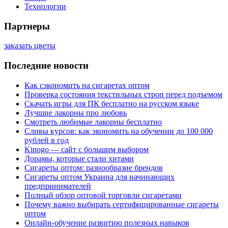
Технологии
Партнеры
заказать цветы
Последние новости
Как сэкономить на сигаретах оптом
Проверка состояния текстильных строп перед подъемом
Скачать игры для ПК бесплатно на русском языке
Лучшие лакорны про любовь
Смотреть любимые лакорны бесплатно
Сливы курсов: как экономить на обучении до 100 000
рублей в год
Kinogo — сайт с большим выбором
Дорамы, которые стали хитами
Сигареты оптом: разнообразие брендов
Сигареты оптом Украина для начинающих
предпринимателей
Полный обзор оптовой торговли сигаретами
Почему важно выбирать сертифицированные сигареты
оптом
Онлайн-обучение развитию полезных навыков