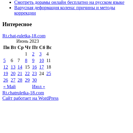
Смотреть дорамы онлайн бесплатно на русском языке
Варусная деформация колена: причины и методы
коррекции
Интересное
Rt.chat-ruletka-18.com
Июнь 2023
Пн
Вт
Ср
Чт
Пт
Сб
Вс
1
2
3
4
5
6
7
8
9
10
11
12
13
14
15
16
17
18
19
20
21
22
23
24
25
26
27
28
29
30
« Май
Июл »
Rt.chatruletka-18.com
Сайт работает на WordPress