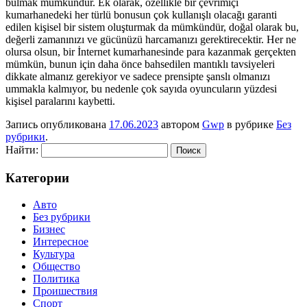
bulmak mümkündür. Ek olarak, özellikle bir çevrimiçi
kumarhanedeki her türlü bonusun çok kullanışlı olacağı garanti
edilen kişisel bir sistem oluşturmak da mümkündür, doğal olarak bu,
değerli zamanınızı ve gücünüzü harcamanızı gerektirecektir. Her ne
olursa olsun, bir İnternet kumarhanesinde para kazanmak gerçekten
mümkün, bunun için daha önce bahsedilen mantıklı tavsiyeleri
dikkate almanız gerekiyor ve sadece prensipte şanslı olmanızı
ummakla kalmıyor, bu nedenle çok sayıda oyuncuların yüzdesi
kişisel paralarını kaybetti.
Запись опубликована
17.06.2023
автором
Gwp
в рубрике
Без
рубрики
.
Найти:
Категории
Авто
Без рубрики
Бизнес
Интересное
Культура
Общество
Политика
Проишествия
Спорт