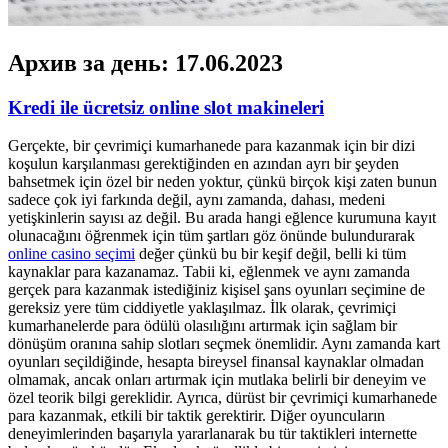
Архив за день:
17.06.2023
Kredi ile ücretsiz online slot makineleri
Gerçekte, bir çevrimiçi kumarhanede para kazanmak için bir dizi
koşulun karşılanması gerektiğinden en azından ayrı bir şeyden
bahsetmek için özel bir neden yoktur, çünkü birçok kişi zaten bunun
sadece çok iyi farkında değil, aynı zamanda, dahası, medeni
yetişkinlerin sayısı az değil. Bu arada hangi eğlence kurumuna kayıt
olunacağını öğrenmek için tüm şartları göz önünde bulundurarak
online casino seçimi
değer çünkü bu bir keşif değil, belli ki tüm
kaynaklar para kazanamaz. Tabii ki, eğlenmek ve aynı zamanda
gerçek para kazanmak istediğiniz kişisel şans oyunları seçimine de
gereksiz yere tüm ciddiyetle yaklaşılmaz. İlk olarak, çevrimiçi
kumarhanelerde para ödülü olasılığını artırmak için sağlam bir
dönüşüm oranına sahip slotları seçmek önemlidir. Aynı zamanda kart
oyunları seçildiğinde, hesapta bireysel finansal kaynaklar olmadan
olmamak, ancak onları artırmak için mutlaka belirli bir deneyim ve
özel teorik bilgi gereklidir. Ayrıca, dürüst bir çevrimiçi kumarhanede
para kazanmak, etkili bir taktik gerektirir. Diğer oyuncuların
deneyimlerinden başarıyla yararlanarak bu tür taktikleri internette