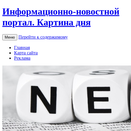
Информационно-новостной
портал. Картина дня
Перейти к содержимому
Меню
Главная
Карта сайта
Реклама