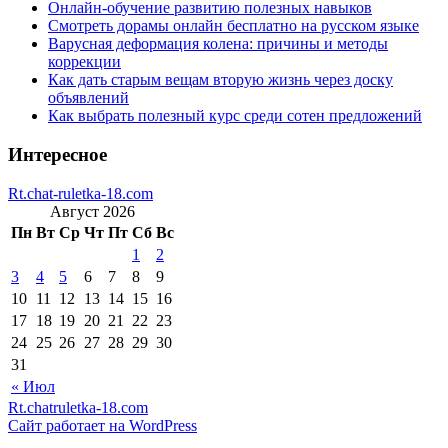
Онлайн-обучение развитию полезных навыков
Смотреть дорамы онлайн бесплатно на русском языке
Варусная деформация колена: причины и методы
коррекции
Как дать старым вещам вторую жизнь через доску
объявлений
Как выбрать полезный курс среди сотен предложений
Интересное
Rt.chat-ruletka-18.com
Август 2026
Пн
Вт
Ср
Чт
Пт
Сб
Вс
1
2
3
4
5
6
7
8
9
10
11
12
13
14
15
16
17
18
19
20
21
22
23
24
25
26
27
28
29
30
31
« Июл
Rt.chatruletka-18.com
Сайт работает на WordPress