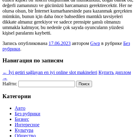
değerli zamanınızı ve gücünüzü harcamanızı gerektirecektir. Her ne
olursa olsun, bir İnternet kumarhanesinde para kazanmak gerçekten
mümkün, bunun için daha önce bahsedilen mantıklı tavsiyeleri
dikkate almanız gerekiyor ve sadece prensipte şanslı olmanızı
ummakla kalmıyor, bu nedenle çok sayıda oyuncuların yüzdesi
kişisel paralarını kaybetti.
Запись опубликована
17.06.2023
автором
Gwp
в рубрике
Без
рубрики
.
Навигация по записям
←
İyi getiri sağlayan en iyi online slot makineleri
Купить диплом
→
Найти:
Категории
Авто
Без рубрики
Бизнес
Интересное
Культура
Общество