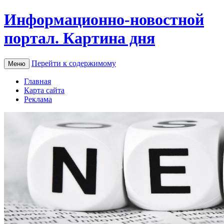
Информационно-новостной
портал. Картина дня
Перейти к содержимому
Меню
Главная
Карта сайта
Реклама