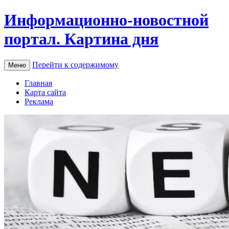
Информационно-новостной
портал. Картина дня
Перейти к содержимому
Меню
Главная
Карта сайта
Реклама