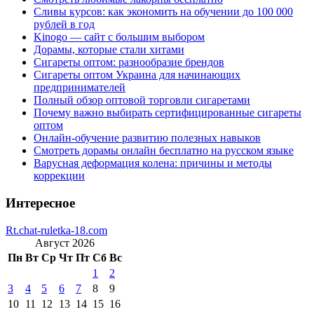
Сливы курсов: как экономить на обучении до 100 000
рублей в год
Kinogo — сайт с большим выбором
Дорамы, которые стали хитами
Сигареты оптом: разнообразие брендов
Сигареты оптом Украина для начинающих
предпринимателей
Полный обзор оптовой торговли сигаретами
Почему важно выбирать сертифицированные сигареты
оптом
Онлайн-обучение развитию полезных навыков
Смотреть дорамы онлайн бесплатно на русском языке
Варусная деформация колена: причины и методы
коррекции
Интересное
Rt.chat-ruletka-18.com
Август 2026
Пн
Вт
Ср
Чт
Пт
Сб
Вс
1
2
3
4
5
6
7
8
9
10
11
12
13
14
15
16