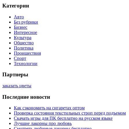
Категории
Авто
Без рубрики
Бизнес
Интересное
Культура
Общество
Политика
Проишествия
Спорт
Технологии
Партнеры
заказать цветы
Последние новости
Как сэкономить на сигаретах оптом
Проверка состояния текстильных строп перед подъемом
Скачать игры для ПК бесплатно на русском языке
Лучшие лакорны про любовь
Смотреть любимые лакорны бесплатно