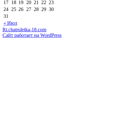
17
18
19
20
21
22
23
24
25
26
27
28
29
30
31
« Июл
Rt.chatruletka-18.com
Сайт работает на WordPress