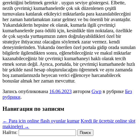
gerektiğini belirtmek gerekir . uygun seviye göstergesi. Elbette,
nezih çevrimiçi kumarhanelerde çok sık düzenlenen çeşitli
turnuvalara katılarak etkileyici miktarlarda para kazanılabileceğini
her zaman hatırlamaktan zarar gelmez ve bu önemli bir avantajdır.
Yukarıdakilerin hepsine ek olarak, kumarla ilgili çevrimiçi
kumarhanelerde para ödülü için, kesinlikle tüm noktalara, özellikle
de çok sayıda yurttaşımızın zaten doğrulayabildikleri özel bir
stratejiye ihtiyacınız olacağını söylemek zarar vermez. kendi
deneyimlerinden. Yukarıda önerilen özel portala gidip orada sunulan
bilgilerle ilgilendikten sonra, eğlenebileceğiniz ve makul miktarlar
kazanabileceğiniz bir çevrimiçi kumarhaneyi haklı olarak tercih
etmek sorun değil. Ayrıca, portalda, bir çevrimiçi kumarhanede hızlı
bir şekilde nasıl hesap oluşturulacağını öğrenmek ve aynı zamanda
boş zamanlarınızda heyecan verici eğlenceye harcanabilecek
bonuslar almak her zaman mevcuttur.
Запись опубликована
16.06.2023
автором
Gwp
в рубрике
Без
рубрики
.
Навигация по записям
←
Para için online flash oyunlar kumar
Kredi ile ücretsiz online slot
makineleri
→
Найти: