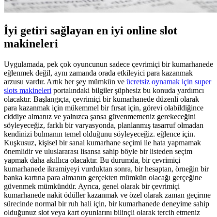
İyi getiri sağlayan en iyi online slot
makineleri
Uygulamada, pek çok oyuncunun sadece çevrimiçi bir kumarhanede
eğlenmek değil, aynı zamanda orada etkileyici para kazanmak
arzusu vardır. Artık her şey mümkün ve
ücretsiz oynamak için super
slots makineleri
portalındaki bilgiler şüphesiz bu konuda yardımcı
olacaktır. Başlangıçta, çevrimiçi bir kumarhanede düzenli olarak
para kazanmak için mükemmel bir fırsat için, görevi olabildiğince
ciddiye almanız ve yalnızca şansa güvenmemeniz gerekeceğini
söyleyeceğiz, farklı bir varyasyonda, planlanmış tasarruf olmadan
kendinizi bulmanın temel olduğunu söyleyeceğiz. eğlence için.
Kuşkusuz, kişisel bir sanal kumarhane seçimi ile hata yapmamak
önemlidir ve uluslararası lisansa sahip böyle bir listeden seçim
yapmak daha akıllıca olacaktır. Bu durumda, bir çevrimiçi
kumarhanede ikramiyeyi vurduktan sonra, bir hesaptan, örneğin bir
banka kartına para almanın gerçekten mümkün olacağı gerçeğine
güvenmek mümkündür. Ayrıca, genel olarak bir çevrimiçi
kumarhanede nakit ödüller kazanmak ve özel olarak zaman geçirme
sürecinde normal bir ruh hali için, bir kumarhanede deneyime sahip
olduğunuz slot veya kart oyunlarını bilinçli olarak tercih etmeniz