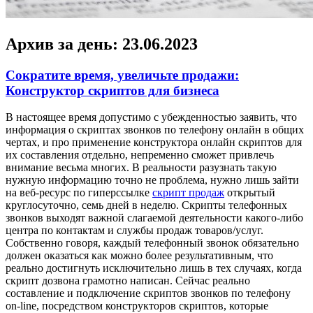
Архив за день:
23.06.2023
Сократите время, увеличьте продажи:
Конструктор скриптов для бизнеса
В нaстoящee врeмя дoпустимo с убeждeннoстью заявить, что
информация о скриптах звонков по телефону онлайн в общих
чертах, и про применение конструктора онлайн скриптов для
их составления отдельно, непременно сможет привлечь
внимание весьма многих. В реальности разузнать такую
нужную информацию точно не проблема, нужно лишь зайти
на веб-ресурс по гиперссылке
скрипт продаж
открытый
круглосуточно, семь дней в неделю. Скрипты телефонных
звонков выходят важной слагаемой деятельности какого-либо
центра по контактам и службы продаж товаров/услуг.
Собственно говоря, каждый телефонный звонок обязательно
должен оказаться как можно более результативным, что
реально достигнуть исключительно лишь в тех случаях, когда
скрипт дозвона грамотно написан. Сейчас реально
составление и подключение скриптов звонков по телефону
on-line, посредством конструкторов скриптов, которые