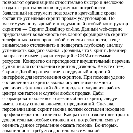
позволяют организациям относительно быстро и несложно
создать скрипты звонков под личные потребности.
Заявленный инструмент позволяет в кратчайшие сроки
составить успешный скрипт продаж услуг/товаров. По
максимуму популярный и продуманный особый конструктор
скриптов — Скрипт Дизайнер on-line. Данный web-сервис
предоставляет возможность без хлопот формировать скрипты
телефонных разговоров любой степени сложности, а еще
внимательно отслеживать и подвергать глубокому анализу
успешность каждого звонка. Добавим, что Скрипт Дизайнер
на практике имеет ряд интеграций с CRM-системами
ресурсов. Конкретно он преподносит внушительный перечень
функций для составления скриптов дозвонов. Вместе с тем,
Скрипт Дизайнер предлагает сподручный и простой
интерфейс для изготовления скриптов. При помощи удачно
составленного скрипта звонка осуществимо намного
увеличить фактический объем продаж и улучшить работу
центра контактов и службы любых продаж. Дабы
сформировать более всего дееспособный скрипт, следует
иметь в виду список ключевых предписаний. Сначала,
персонализация: скрипт звонка должен составлен исходя из
профиля вероятного клиента. Как раз это позволит выстроить
доверительные особые отношения и потребители смогут
оценить данное стремление оказать помощь. Во-вторых,
лаконичность: требуется достичь максимальной