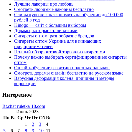
Лучшие лакорны про любовь
Смотреть любимые лакорны бесплатно
Сливы курсов: как экономить на обучении до 100 000
рублей в год
Kinogo — сайт с большим выбором
Дорамы, которые стали хитами
Сигареты оптом: разнообразие брендов
Сигареты оптом Украина для начинающих
предпринимателей
Полный обзор оптовой торговли сигаретами
Почему важно выбирать сертифицированные сигареты
оптом
Онлайн-обучение развитию полезных навыков
Смотреть дорамы онлайн бесплатно на русском языке
Варусная деформация колена: причины и методы
коррекции
Интересное
Rt.chat-ruletka-18.com
Июнь 2023
Пн
Вт
Ср
Чт
Пт
Сб
Вс
1
2
3
4
5
6
7
8
9
10
11