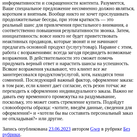
информативности и сокращенности контента. Разумеется,
Ваше специальное предложение несомненно должно являться,
коротким и внятным. Вообще никто не хочет прослушивать
продолжительные беседы, при этом краткость — это
реальный шанс для привлечения пристального внимания, а
соответственно повышения результативности звонка. Затем,
инициативность: вовсе никто не будет приветствовать
неактивных продавцов, которые звонят и не начинают
предлагать основной продукт (услугу/товар). Наравне с этим,
работа с возражениями: всегда загодя предвидеть возможные
возражения. В действительности это сможет помочь
придумать верный ответ и нарастить шансы на успешность.
Всякие возражения указывают, что клиент все же
заинтересовался продуктом/услугой, хотя, находятся тени
сомнений. Последующий важный фактор, оформление заказа:
в том разе, если клиент дает согласие, есть резон тотчас же
переходить к оформлению индивидуального заказа. Важно не
давать ему временного промежутка на раздумывание,
поскольку, это может снять стремление купить. Подойдут
словообороты образца: «хотите, введём данные, сведения для
оформления!» и «хотели бы вы составить персональный заказ
не откладывая?» или другие.
Запись опубликована
23.06.2023
автором
Gwp
в рубрике
Без
рубрики
.