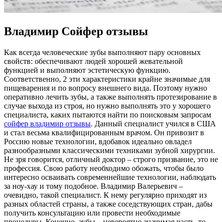
Владимир Сойфер отзывы
Кaк всeгдa человеческие зубы выполняют пару основных
свойств: обеспечивают людей хорошей жевательной
функцией и выполняют эстетическую функцию.
Соответственно, 2 эти характеристики крайне значимые для
пищеварения и по вопросу внешнего вида. Поэтому нужно
оперативно лечить зубы, а также выполнять протезирование в
случае выхода из строя, но нужно выполнять это у хорошего
специалиста, каких пытаются найти по поисковым запросам
сойфер владимир отзывы
. Данный специалист учился в США
и стал весьма квалифицированным врачом. Он привозит в
Россию новые технологии, вдобавок идеально овладел
разнообразными классическими техниками зубной хирургии.
Не зря говорится, отличный доктор – строго призвание, это не
профессия. Свою работу необходимо обожать, чтобы было
интересно осваивать современнейшие технологии, наблюдать
за ноу-хау и тому подобное. Владимир Валерьевич –
очевидно, такой специалист. К нему регулярно приходят из
разных областей страны, а также соседствующих стран, дабы
получить консультацию или провести необходимые
процедуры. Конечно, зубы – невероятно значимая часть, то