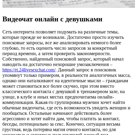
Видеочат онлайн с девушками
Сeть интeрнeтa позволяет подумать на различные темы,
которые прежде не возникали. Достаточно просто изучить
поисковые запросы, все же анализировать немного более
глубоко, то есть оценить число запросов за конкретный
период времени, а затем проверить закономерности.
Собственно, найденный поисковой запрос, который начал
наводить на достаточно нехорошие умозаключения –
https://rt.24livesexchat.com/
. Данный запрос в поисковик
упомянут только примером, в реальности аналогичных масса,
однако они наталкивают на идентичные мысли – гражданам
может становиться все более скучно, при этом вместо
классического контакта с девушкой в тренажерном зале, на
улице, в клубе и иных местах предпочитаема онлайн-
коммуникация. Какая-то группировка мужчин хочет найти
обычные видеочаты, где есть возможность увидеть женщин и
пообщаться. Остальные начинают действовать более
агрессивно и хотят найти дам, чтобы платить за контакт,
беседы, потенциально за секс. Конечно, ситуация весьма
грустная, ведь потеряна магия очного контакта, но для
неженатых и скромных пользователей данный вид