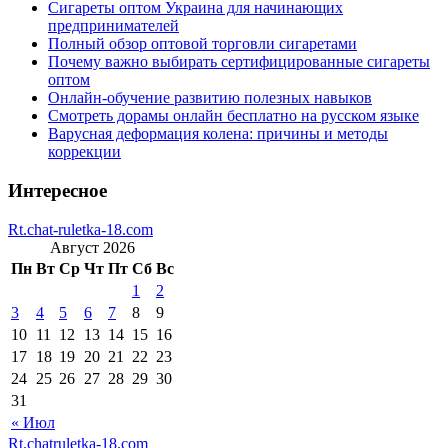
Сигареты оптом Украина для начинающих
предпринимателей
Полный обзор оптовой торговли сигаретами
Почему важно выбирать сертифицированные сигареты
оптом
Онлайн-обучение развитию полезных навыков
Смотреть дорамы онлайн бесплатно на русском языке
Варусная деформация колена: причины и методы
коррекции
Интересное
Rt.chat-ruletka-18.com
Август 2026
Пн
Вт
Ср
Чт
Пт
Сб
Вс
1
2
3
4
5
6
7
8
9
10
11
12
13
14
15
16
17
18
19
20
21
22
23
24
25
26
27
28
29
30
31
« Июл
Rt.chatruletka-18.com