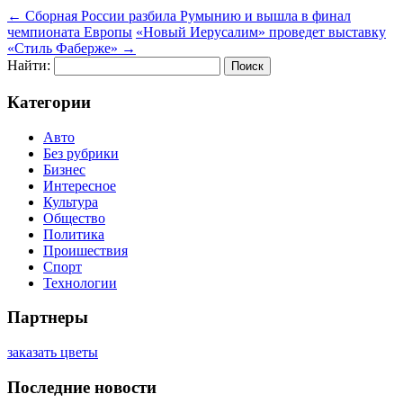
←
Сборная России разбила Румынию и вышла в финал
чемпионата Европы
«Новый Иерусалим» проведет выставку
«Стиль Фаберже»
→
Найти:
Категории
Авто
Без рубрики
Бизнес
Интересное
Культура
Общество
Политика
Проишествия
Спорт
Технологии
Партнеры
заказать цветы
Последние новости