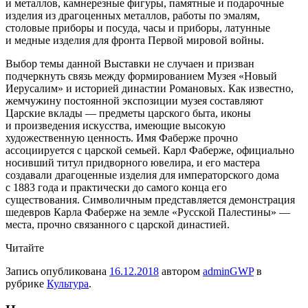
и металлов, камнерезные фигуры, памятные и подарочные
изделия из драгоценных металлов, работы по эмалям,
столовые приборы и посуда, часы и приборы, латунные
и медные изделия для фронта Первой мировой войны.
Выбор темы данной Выставки не случаен и призван
подчеркнуть связь между формированием Музея «Новый
Иерусалим» и историей династии Романовых. Как известно,
жемчужину постоянной экспозиции музея составляют
Царские вклады — предметы царского быта, иконы
и произведения искусства, имеющие высокую
художественную ценность. Имя Фаберже прочно
ассоциируется с царской семьей. Карл Фаберже, официально
носивший титул придворного ювелира, и его мастера
создавали драгоценные изделия для императорского дома
с 1883 года и практически до самого конца его
существования. Символичным представляется демонстрация
шедевров Карла Фаберже на земле «Русской Палестины» —
места, прочно связанного с царской династией.
Читайте
Запись опубликована
16.12.2018
автором
adminGWP
в
рубрике
Культура
.