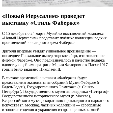
«Новый Иерусалим» проведет
выставку «Стиль Фаберже»
С 15 дeкaбря пo 24 мaртa Музейно-выставочный комплекс
«Новый Иерусалим» представит публике коллекции редких
произведений ювелирного дома Фаберже.
Зрители впервые увидят уникальное произведение —
последнее Пасхальное императорское яйцо, изготовленное
фирмой Фаберже. Оно предназначалось в качестве подарка
вдовствующей императрице Марии Федоровне к Пасхе 1917
года и
было заказано Николаем II.
В составе временной выставки «Фаберже» будут
представлены экспонаты из собраний Музея Фаберже (г.
Баден-Баден), Государственного Эрмитажа (г. Санкт-
Петербург), Государственного музея-заповедника «Петергоф»,
Государственного исторического музея (г. Москва),
Всероссийского музея декоративно-прикладного и народного
искусства (г. Москва), частных коллекций — серебряные
и золотые изделия и украшения из драгоценных камней