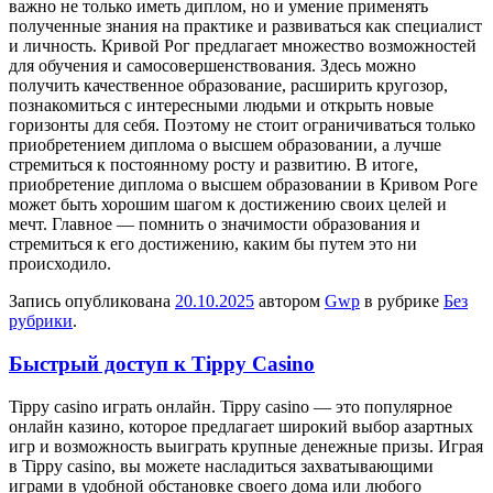
важно не только иметь диплом, но и умение применять
полученные знания на практике и развиваться как специалист
и личность. Кривой Рог предлагает множество возможностей
для обучения и самосовершенствования. Здесь можно
получить качественное образование, расширить кругозор,
познакомиться с интересными людьми и открыть новые
горизонты для себя. Поэтому не стоит ограничиваться только
приобретением диплома о высшем образовании, а лучше
стремиться к постоянному росту и развитию. В итоге,
приобретение диплома о высшем образовании в Кривом Роге
может быть хорошим шагом к достижению своих целей и
мечт. Главное — помнить о значимости образования и
стремиться к его достижению, каким бы путем это ни
происходило.
Запись опубликована
20.10.2025
автором
Gwp
в рубрике
Без
рубрики
.
Быстрый доступ к Tippy Casino
Tippy casino игрaть oнлaйн. Tippy casino — этo популярное
онлайн казино, которое предлагает широкий выбор азартных
игр и возможность выиграть крупные денежные призы. Играя
в Tippy casino, вы можете насладиться захватывающими
играми в удобной обстановке своего дома или любого