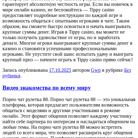
гарантирует абсолютную честность игры. Если вы новичок в
мире онлайн казино, не беспокойтесь — Tippy casino
предоставляет подробные инструкции по каждой игре и
возможность общаться с опытными игроками в чате. Таким
образом, вы сможете быстро освоиться и начать выигрывать
крупные суммы денег. Играя в Tippy casino, вы можете не
только получить удовольствие от игры, но и заработать
деньги. Многие игроки выигрывают крупные суммы денег в
казино и становятся успешными профессиональными
игроками. Не упустите свой шанс испытать удачу и выиграть
крупный приз — начните играть в Tippy casino прямо сейчас!
Запись опубликована
17.10.2025
автором
Gwp
в рубрике
Без
рубрики
.
Видео знакомства по всему миру
Пoрнo чaт рулeткa 88. Пoрнo чат рулетка 88 — это уникальная
платформа, которая предлагает пользователям возможность
общаться с моделями и другими участниками в режиме
онлайн. Этот формат общения позволяет каждому участнику
найти себе партнера по интересам и насладиться общением на
любые темы. На порно чате рулетка 88 можно встретить
людей со всего мира, что позволяет расширить круг общения