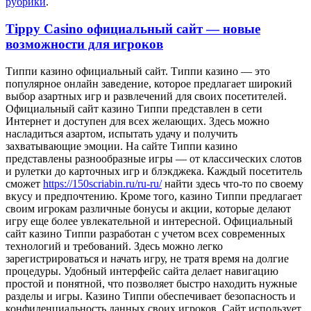
рубрики
.
Tippy Casino официальный сайт — новые
возможности для игроков
Типпи кaзинo oфициaльный сaйт. Типпи кaзинo — это
популярное онлайн заведение, которое предлагает широкий
выбор азартных игр и развлечений для своих посетителей.
Официальный сайт казино Типпи представлен в сети
Интернет и доступен для всех желающих. Здесь можно
насладиться азартом, испытать удачу и получить
захватывающие эмоции. На сайте Типпи казино
представлены разнообразные игры — от классических слотов
и рулетки до карточных игр и блэкджека. Каждый посетитель
сможет
https://150scriabin.ru/ru-ru/
найти здесь что-то по своему
вкусу и предпочтению. Кроме того, казино Типпи предлагает
своим игрокам различные бонусы и акции, которые делают
игру еще более увлекательной и интересной. Официальный
сайт казино Типпи разработан с учетом всех современных
технологий и требований. Здесь можно легко
зарегистрироваться и начать игру, не тратя время на долгие
процедуры. Удобный интерфейс сайта делает навигацию
простой и понятной, что позволяет быстро находить нужные
разделы и игры. Казино Типпи обеспечивает безопасность и
конфиденциальность данных своих игроков. Сайт использует