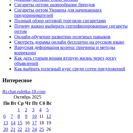
Сигареты оптом: разнообразие брендов
Сигареты оптом Украина для начинающих
предпринимателей
Полный обзор оптовой торговли сигаретами
Почему важно выбирать сертифицированные сигареты
оптом
Онлайн-обучение развитию полезных навыков
Смотреть дорамы онлайн бесплатно на русском языке
Варусная деформация колена: причины и методы
коррекции
Как дать старым вещам вторую жизнь через доску
объявлений
Как выбрать полезный курс среди сотен предложений
Интересное
Rt.chat-ruletka-18.com
Октябрь 2025
Пн
Вт
Ср
Чт
Пт
Сб
Вс
1
2
3
4
5
6
7
8
9
10
11
12
13
14
15
16
17
18
19
20
21
22
23
24
25
26