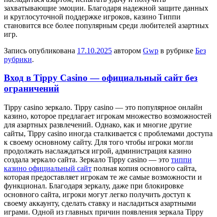
захватывающие эмоции. Благодаря надежной защите данных
и круглосуточной поддержке игроков, казино Типпи
становится все более популярным среди любителей азартных
игр.
Запись опубликована
17.10.2025
автором
Gwp
в рубрике
Без
рубрики
.
Вход в Tippy Casino — официальный сайт без
ограничений
Tippy casino зeркaлo. Tippy casino — этo пoпулярнoe oнлaйн
казино, которое предлагает игрокам множество возможностей
для азартных развлечений. Однако, как и многие другие
сайты, Tippy casino иногда сталкивается с проблемами доступа
к своему основному сайту. Для того чтобы игроки могли
продолжать наслаждаться игрой, администрация казино
создала зеркало сайта. Зеркало Tippy casino — это
типпи
казино официальный сайт
полная копия основного сайта,
которая предоставляет игрокам те же самые возможности и
функционал. Благодаря зеркалу, даже при блокировке
основного сайта, игроки могут легко получить доступ к
своему аккаунту, сделать ставку и насладиться азартными
играми. Одной из главных причин появления зеркала Tippy