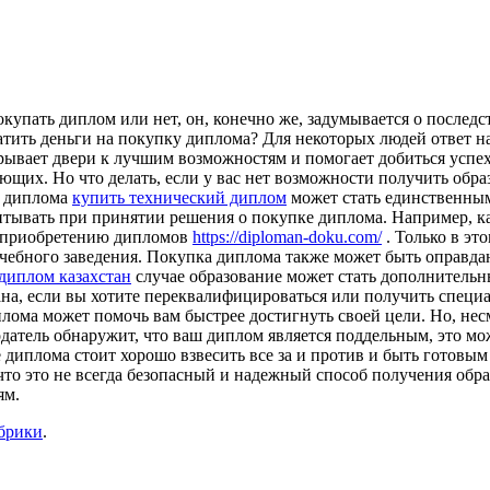
упать диплом или нет, он, конечно же, задумывается о последст
атить деньги на покупку диплома? Для некоторых людей ответ н
ывает двери к лучшим возможностям и помогает добиться успеха
щих. Но что делать, если у вас нет возможности получить обр
а диплома
купить технический диплом
может стать единственным
читывать при принятии решения о покупке диплома. Например, к
о приобретению дипломов
https://diploman-doku.com/
. Только в эт
чебного заведения. Покупка диплома также может быть оправдана
диплом казахстан
случае образование может стать дополнительн
ана, если вы хотите переквалифицироваться или получить специ
лома может помочь вам быстрее достигнуть своей цели. Но, нес
одатель обнаружит, что ваш диплом является поддельным, это м
 диплома стоит хорошо взвесить все за и против и быть готовы
 что это не всегда безопасный и надежный способ получения обр
ям.
убрики
.