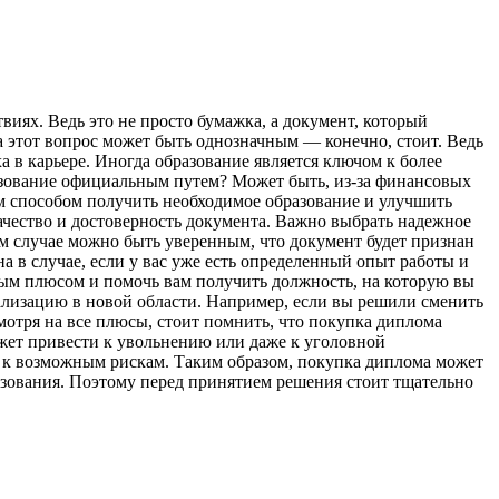
виях. Ведь это не просто бумажка, а документ, который
а этот вопрос может быть однозначным — конечно, стоит. Ведь
 в карьере. Иногда образование является ключом к более
азование официальным путем? Может быть, из-за финансовых
 способом получить необходимое образование и улучшить
ачество и достоверность документа. Важно выбрать надежное
ом случае можно быть уверенным, что документ будет признан
 в случае, если у вас уже есть определенный опыт работы и
ым плюсом и помочь вам получить должность, на которую вы
ализацию в новой области. Например, если вы решили сменить
мотря на все плюсы, стоит помнить, что покупка диплома
ожет привести к увольнению или даже к уголовной
м к возможным рискам. Таким образом, покупка диплома может
азования. Поэтому перед принятием решения стоит тщательно