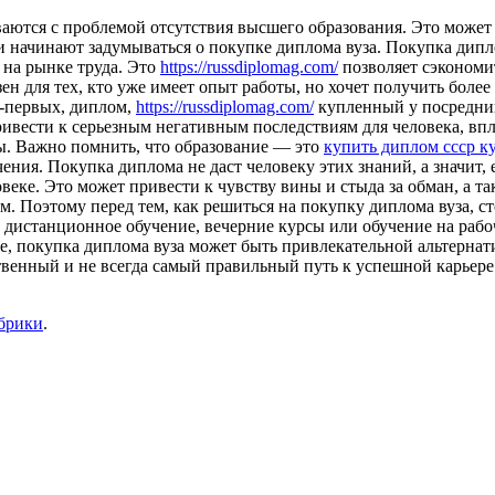
аются с проблемой отсутствия высшего образования. Это может
ди начинают задумываться о покупке диплома вуза. Покупка дип
 на рынке труда. Это
https://russdiplomag.com/
позволяет сэкономит
ен для тех, кто уже имеет опыт работы, но хочет получить боле
о-первых, диплом,
https://russdiplomag.com/
купленный у посредник
ривести к серьезным негативным последствиям для человека, впл
ы. Важно помнить, что образование — это
купить диплом ссср к
ения. Покупка диплома не даст человеку этих знаний, а значит, 
веке. Это может привести к чувству вины и стыда за обман, а та
 Поэтому перед тем, как решиться на покупку диплома вуза, ст
к дистанционное обучение, вечерние курсы или обучение на раб
е, покупка диплома вуза может быть привлекательной альтернати
твенный и не всегда самый правильный путь к успешной карьере.
убрики
.