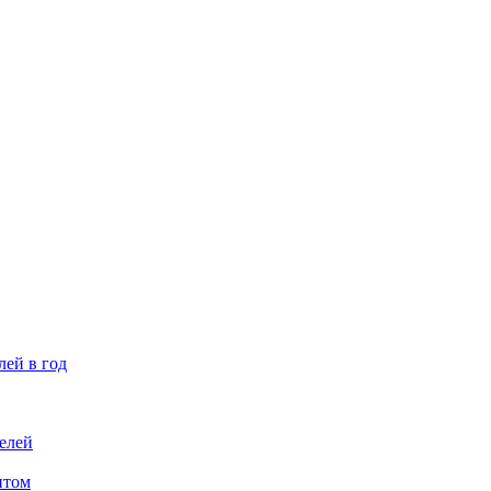
лей в год
елей
птом