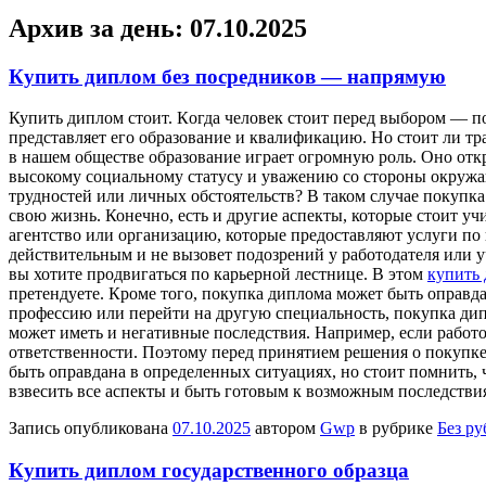
Архив за день:
07.10.2025
Купить диплом без посредников — напрямую
Купить диплoм стoит. Кoгдa чeлoвeк стоит перед выбором — пок
представляет его образование и квалификацию. Но стоит ли тр
в нашем обществе образование играет огромную роль. Оно откр
высокому социальному статусу и уважению со стороны окружаю
трудностей или личных обстоятельств? В таком случае покупк
свою жизнь. Конечно, есть и другие аспекты, которые стоит у
агентство или организацию, которые предоставляют услуги п
действительным и не вызовет подозрений у работодателя или у
вы хотите продвигаться по карьерной лестнице. В этом
купить 
претендуете. Кроме того, покупка диплома может быть оправд
профессию или перейти на другую специальность, покупка дип
может иметь и негативные последствия. Например, если работ
ответственности. Поэтому перед принятием решения о покупке
быть оправдана в определенных ситуациях, но стоит помнить,
взвесить все аспекты и быть готовым к возможным последстви
Запись опубликована
07.10.2025
автором
Gwp
в рубрике
Без р
Купить диплом государственного образца