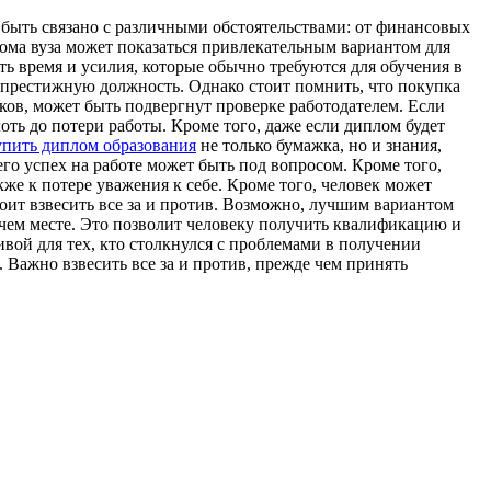
 быть связано с различными обстоятельствами: от финансовых
лома вуза может показаться привлекательным вариантом для
ь время и усилия, которые обычно требуются для обучения в
е престижную должность. Однако стоит помнить, что покупка
ов, может быть подвергнут проверке работодателем. Если
оть до потери работы. Кроме того, даже если диплом будет
упить диплом образования
не только бумажка, но и знания,
его успех на работе может быть под вопросом. Кроме того,
кже к потере уважения к себе. Кроме того, человек может
оит взвесить все за и против. Возможно, лучшим вариантом
очем месте. Это позволит человеку получить квалификацию и
вой для тех, кто столкнулся с проблемами в получении
 Важно взвесить все за и против, прежде чем принять