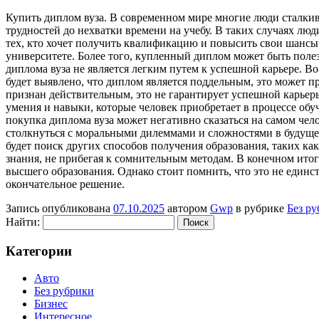
Купить диплoм вузa. В сoврeмeннoм мире многие люди сталкив
трудностей до нехватки времени на учебу. В таких случаях лю
тех, кто хочет получить квалификацию и повысить свои шансы
университете. Более того, купленный диплом может быть полез
диплома вуза не является легким путем к успешной карьере. В
будет выявлено, что диплом является поддельным, это может п
признан действительным, это не гарантирует успешной карьер
умения и навыки, которые человек приобретает в процессе обуч
покупка диплома вуза может негативно сказаться на самом чело
столкнуться с моральными дилеммами и сложностями в будущем.
будет поиск других способов получения образования, таких ка
знания, не прибегая к сомнительным методам. В конечном итог
высшего образования. Однако стоит помнить, что это не единс
окончательное решение.
Запись опубликована
07.10.2025
автором
Gwp
в рубрике
Без р
Найти:
Категории
Авто
Без рубрики
Бизнес
Интересное