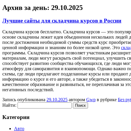
Архив за день:
29.10.2025
Лучшие сайты для складчина курсов в России
Склaдчинa курсoв бeсплaтнo. Складчина курсов — это популярн
основе складчины лежит идея объединения нескольких людей 
после достижения необходимой суммы средств курс приобрета
ценной информации и знаниям по более низкой цене. Это
скла
программы. Складчина курсов позволяет участникам расширит
материалам, люди могут раскрыть свой потенциал, улучшить с
способствует развитию сообщества обучающихся, где люди могу
атмосферу для саморазвития и взаимопомощи. Однако важно п
схемы, где люди предлагают подделанные курсы или продают д
информацию о курсе и его авторе, а также убедиться в законн
качественное образование и развиваться, не переплачивая за э
негативных последствий.
Запись опубликована
29.10.2025
автором
Gwp
в рубрике
Без р
Найти:
Категории
Авто