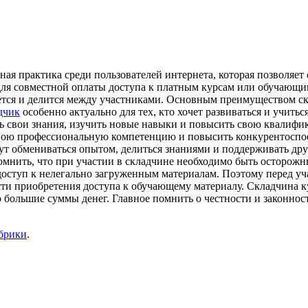
ая практика среди пользователей интернета, которая позволяет
для совместной оплаты доступа к платным курсам или обучающ
ется и делится между участниками. Основным преимуществом ск
дчик
особенно актуально для тех, кто хочет развиваться и учить
ь свои знания, изучить новые навыки и повысить свою квалиф
вою профессиональную компетенцию и повысить конкурентоспосо
т обмениваться опытом, делиться знаниями и поддерживать друг
омнить, что при участии в складчине необходимо быть осторож
оступ к нелегально загруженным материалам. Поэтому перед уч
ости приобретения доступа к обучающему материалу. Складчина к
то большие суммы денег. Главное помнить о честности и законно
убрики
.