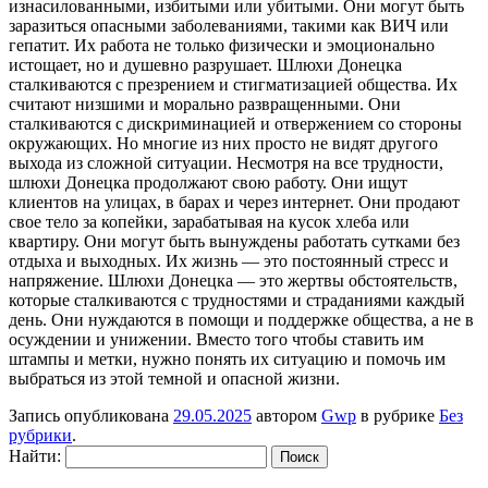
изнасилованными, избитыми или убитыми. Они могут быть
заразиться опасными заболеваниями, такими как ВИЧ или
гепатит. Их работа не только физически и эмоционально
истощает, но и душевно разрушает. Шлюхи Донецка
сталкиваются с презрением и стигматизацией общества. Их
считают низшими и морально развращенными. Они
сталкиваются с дискриминацией и отвержением со стороны
окружающих. Но многие из них просто не видят другого
выхода из сложной ситуации. Несмотря на все трудности,
шлюхи Донецка продолжают свою работу. Они ищут
клиентов на улицах, в барах и через интернет. Они продают
свое тело за копейки, зарабатывая на кусок хлеба или
квартиру. Они могут быть вынуждены работать сутками без
отдыха и выходных. Их жизнь — это постоянный стресс и
напряжение. Шлюхи Донецка — это жертвы обстоятельств,
которые сталкиваются с трудностями и страданиями каждый
день. Они нуждаются в помощи и поддержке общества, а не в
осуждении и унижении. Вместо того чтобы ставить им
штампы и метки, нужно понять их ситуацию и помочь им
выбраться из этой темной и опасной жизни.
Запись опубликована
29.05.2025
автором
Gwp
в рубрике
Без
рубрики
.
Найти: