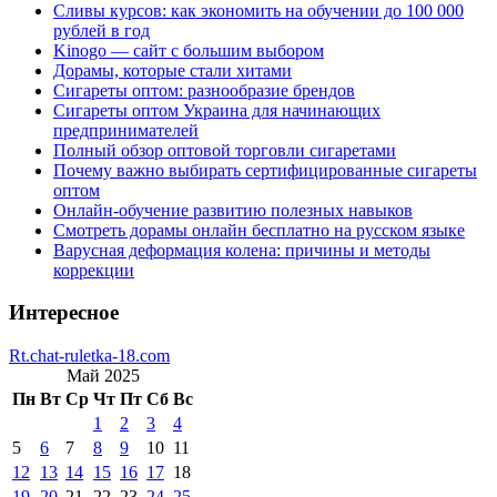
Сливы курсов: как экономить на обучении до 100 000
рублей в год
Kinogo — сайт с большим выбором
Дорамы, которые стали хитами
Сигареты оптом: разнообразие брендов
Сигареты оптом Украина для начинающих
предпринимателей
Полный обзор оптовой торговли сигаретами
Почему важно выбирать сертифицированные сигареты
оптом
Онлайн-обучение развитию полезных навыков
Смотреть дорамы онлайн бесплатно на русском языке
Варусная деформация колена: причины и методы
коррекции
Интересное
Rt.chat-ruletka-18.com
Май 2025
Пн
Вт
Ср
Чт
Пт
Сб
Вс
1
2
3
4
5
6
7
8
9
10
11
12
13
14
15
16
17
18
19
20
21
22
23
24
25