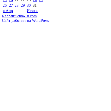
26
27
28
29
30
31
« Апр
Июн »
Rt.chatruletka-18.com
Сайт работает на WordPress