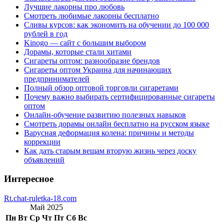
Лучшие лакорны про любовь
Смотреть любимые лакорны бесплатно
Сливы курсов: как экономить на обучении до 100 000
рублей в год
Kinogo — сайт с большим выбором
Дорамы, которые стали хитами
Сигареты оптом: разнообразие брендов
Сигареты оптом Украина для начинающих
предпринимателей
Полный обзор оптовой торговли сигаретами
Почему важно выбирать сертифицированные сигареты
оптом
Онлайн-обучение развитию полезных навыков
Смотреть дорамы онлайн бесплатно на русском языке
Варусная деформация колена: причины и методы
коррекции
Как дать старым вещам вторую жизнь через доску
объявлений
Интересное
Rt.chat-ruletka-18.com
Май 2025
Пн
Вт
Ср
Чт
Пт
Сб
Вс