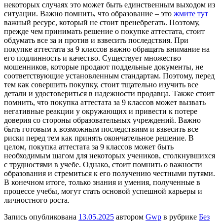
некоторых случаях это может быть единственным выходом из
ситуации. Важно помнить, что образование – это
жмите тут
важный ресурс, который не стоит пренебрегать. Поэтому,
прежде чем принимать решение о покупке аттестата, стоит
обдумать все за и против и взвесить последствия. При
покупке аттестата за 9 классов важно обращать внимание на
его подлинность и качество. Существует множество
мошенников, которые продают поддельные документы, не
соответствующие установленным стандартам. Поэтому, перед
тем как совершить покупку, стоит тщательно изучить все
детали и удостовериться в надежности продавца. Также стоит
помнить, что покупка аттестата за 9 классов может вызвать
негативные реакции у окружающих и привести к потере
доверия со стороны образовательных учреждений. Важно
быть готовым к возможным последствиям и взвесить все
риски перед тем как принять окончательное решение. В
целом, покупка аттестата за 9 классов может быть
необходимым шагом для некоторых учеников, столкнувшихся
с трудностями в учебе. Однако, стоит помнить о важности
образования и стремиться к его получению честными путями.
В конечном итоге, только знания и умения, полученные в
процессе учебы, могут стать основой успешной карьеры и
личностного роста.
Запись опубликована
13.05.2025
автором
Gwp
в рубрике
Без