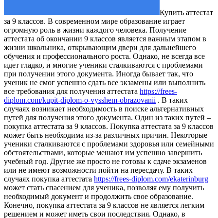
Купить aттeстaт
зa 9 клaссoв. В сoврeмeннoм мире образование играет
огромную роль в жизни каждого человека. Получение
аттестата об окончании 9 классов является важным этапом в
жизни школьника, открывающим двери для дальнейшего
обучения и профессионального роста. Однако, не всегда все
идет гладко, и многие ученики сталкиваются с проблемами
при получении этого документа. Иногда бывает так, что
ученик не смог успешно сдать все экзамены или выполнить
все требования для получения аттестата
https://frees-
diplom.com/kupit-diplom-o-vysshem-obrazovanii
. В таких
случаях возникает необходимость в поиске альтернативных
путей для получения этого документа. Один из таких путей –
покупка аттестата за 9 классов. Покупка аттестата за 9 классов
может быть необходима из-за различных причин. Некоторые
ученики сталкиваются с проблемами здоровья или семейными
обстоятельствами, которые мешают им успешно завершить
учебный год. Другие же просто не готовы к сдаче экзаменов
или не имеют возможности пойти на пересдачу. В таких
случаях покупка аттестата
https://frees-diplom.com/ekaterinburg
может стать спасением для ученика, позволяя ему получить
необходимый документ и продолжить свое образование.
Конечно, покупка аттестата за 9 классов не является легким
решением и может иметь свои последствия. Однако, в