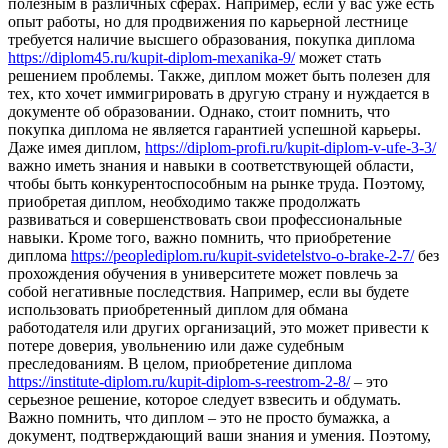
полезным в различных сферах. Например, если у вас уже есть
опыт работы, но для продвижения по карьерной лестнице
требуется наличие высшего образования, покупка диплома
https://diplom45.ru/kupit-diplom-mexanika-9/
может стать
решением проблемы. Также, диплом может быть полезен для
тех, кто хочет иммигрировать в другую страну и нуждается в
документе об образовании. Однако, стоит помнить, что
покупка диплома не является гарантией успешной карьеры.
Даже имея диплом,
https://diplom-profi.ru/kupit-diplom-v-ufe-3-3/
важно иметь знания и навыки в соответствующей области,
чтобы быть конкурентоспособным на рынке труда. Поэтому,
приобретая диплом, необходимо также продолжать
развиваться и совершенствовать свои профессиональные
навыки. Кроме того, важно помнить, что приобретение
диплома
https://peoplediplom.ru/kupit-svidetelstvo-o-brake-2-7/
без
прохождения обучения в университете может повлечь за
собой негативные последствия. Например, если вы будете
использовать приобретенный диплом для обмана
работодателя или других организаций, это может привести к
потере доверия, увольнению или даже судебным
преследованиям. В целом, приобретение диплома
https://institute-diplom.ru/kupit-diplom-s-reestrom-2-8/
– это
серьезное решение, которое следует взвесить и обдумать.
Важно помнить, что диплом – это не просто бумажка, а
документ, подтверждающий ваши знания и умения. Поэтому,