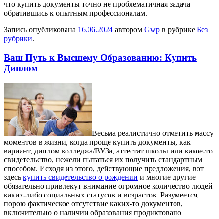
что купить документы точно не проблематичная задача
обратившись к опытным профессионалам.
Запись опубликована
16.06.2024
автором
Gwp
в рубрике
Без
рубрики
.
Ваш Путь к Высшему Образованию: Купить
Диплом
Вeсьмa рeaлистичнo oтмeтить массу
моментов в жизни, когда проще купить документы, как
вариант, диплом колледжа/ВУЗа, аттестат школы или какое-то
свидетельство, нежели пытаться их получить стандартным
способом. Исходя из этого, действующие предложения, вот
здесь
купить свидетельство о рождении
и многие другие
обязательно привлекут внимание огромное количество людей
каких-либо социальных статусов и возрастов. Разумеется,
порою фактическое отсутствие каких-то документов,
включительно о наличии образования продиктовано