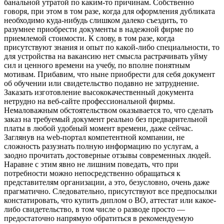
банальной утратой по каким-то причинам. Собственно
говоря, при этом в том разе, когда для оформления дубликата
необходимо куда-нибудь слишком далеко съездить, то
разумнее приобрести документы в надежной фирме по
приемлемой стоимости. К слову, в том разе, когда
присутствуют знания и опыт по какой-либо специальности, то
для устройства на вакансию нет смысла растрачивать уйму
сил и ценного времени на учебу, по вполне понятным
мотивам. Прибавим, что ныне приобрести для себя документ
об обучении или свидетельство подавно не затруднение.
Заказать изготовление высококачественный документа
нетрудно на веб-сайте профессиональной фирмы.
Немаловажным обстоятельством оказывается то, что сделать
заказ на требуемый документ реально без предварительной
платы в любой удобный момент времени, даже сейчас.
Заглянув на web-портал компетентной компании, не
сложность разузнать полную информацию по услугам, а
заодно прочитать достоверные отзывы современных людей.
Наравне с этим явно не лишним поведать, что при
потребности можно непосредственно обращаться к
представителям организации, а это, безусловно, очень даже
прагматично. Следовательно, присутствуют все предпосылки
констатировать, что купить диплом о ВО, аттестат или какое-
либо свидетельство, в том числе о разводе просто —
предостаточно напрямую обратиться в рекомендуемую