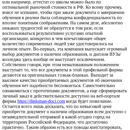
или например, аттестат со школы можно было по
оптимальной рыночной стоимости в РФ. Ко всему прочему,
вовсе не излишне, чтобы при заказе документа о завершении
обучения в реалии была соблюдена конфиденциальность по
вполне понятным соображениям. На самом деле, абсолютно
никаких трудностей не образуется в том разе, если
воспользоваться результативно услугами опытной
организации, конкретно в чем впечатляющее общее
количество современных людей уже удостоверилось на
личном опыте. Во-первых, эта компания выпускает огромный
выбор документов о наличии образования, и диплом ВУЗа/
колледжа здесь вообще не выступает исключением.
Собственно говоря, при этом немаловажным положением
выступает то, что все документы в этой профильной фирмы
делаются на оригинальных гознак-бланках. Выходит за
высокое качество приобретаемых документов об окончании
обучения нет надобности беспокоиться. Самостоятельно
ознакомиться с прототипами документов, а еще сформировать
личный заказ в действительности доступно на веб-портале
фирмы
https://diploman-doci.com
когда будет пожелание.
Остается всего лишь досказать, что по невысокой цене
приобрести документ о наличии образования всем доступно с
незамедлительной отправкой в какой-угодно город на
территориях Российской Федерации, что достаточно
практично. Таким образом есть все поводы констатировать,