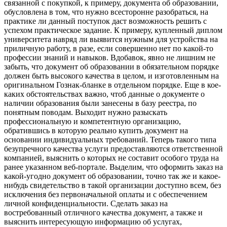
связанной с покупкой, к примеру, документа об образовании,
обусловлена в том, что нужно всесторонне разобраться, на
практике ли данный поступок даст возможность решить с
успехом практическое задание. К примеру, купленный диплом
университета навряд ли выявится нужным для устройства на
приличную работу, в разе, если совершенно нет по какой-то
профессии знаний и навыков. Вдобавок, явно не лишним не
забыть, что документ об образовании в обязательном порядке
должен быть высокого качества в целом, и изготовленным на
оригинальном Гознак-бланке в отдельном порядке. Еще в кое-
каких обстоятельствах важно, чтоб данные о документе о
наличии образования были занесены в базу реестра, по
понятным поводам. Выходит нужно разыскать
профессиональную и компетентную организацию,
обратившись в которую реально купить документ на
основании индивидуальных требований. Теперь такого типа
безупречного качества услуги предоставляются ответственной
компанией, выяснить о которых не составит особого труда на
ранее указанном веб-портале. Выделим, что оформить заказ на
какой-угодно документ об образовании, точно так же и какое-
нибудь свидетельство в такой организации доступно всем, без
исключения без первоначальной оплаты и с обеспечением
личной конфиденциальности. Сделать заказ на
востребованный отличного качества документ, а также и
выяснить интересующую информацию об услугах,