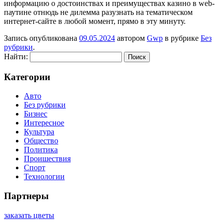
информацию о достоинствах и преимуществах казино в web-
паутине отнюдь не дилемма разузнать на тематическом
интернет-сайте в любой момент, прямо в эту минуту.
Запись опубликована
09.05.2024
автором
Gwp
в рубрике
Без
рубрики
.
Найти:
Категории
Авто
Без рубрики
Бизнес
Интересное
Культура
Общество
Политика
Проишествия
Спорт
Технологии
Партнеры
заказать цветы