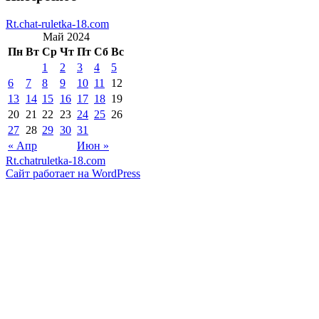
Rt.chat-ruletka-18.com
Май 2024
Пн
Вт
Ср
Чт
Пт
Сб
Вс
1
2
3
4
5
6
7
8
9
10
11
12
13
14
15
16
17
18
19
20
21
22
23
24
25
26
27
28
29
30
31
« Апр
Июн »
Rt.chatruletka-18.com
Сайт работает на WordPress