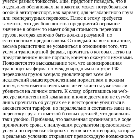
учетом разных тонкостей. Еще, предстоит поведать, что в
отдельных обстановках на практике может потребоваться
особый автотранспорт, как вариант, для негабаритного груза
или температурных перевозок. Плюс к этому, требуется
заметить, что для большинства предприятий огромное
значение в общем-то имеет общая стоимость перевозки
грузов, которая конечно быть должна разумной, по
естественным предпосылкам. С оглядкой на все описанное,
весьма реалистично не усомниться в отношении того, что
услуги транспортной фирмы, прочитать о которых легко на
представленном выше портале, конечно окажутся нужными.
Поясняется это высказывание тем, что анонсированная
транспортная фирма по международным и внутри РФ
перевозкам грузов всецело удовлетворяет всем без
исключений вышеперечисленным нормативам и всяким
иным, в чем именно очень многие ее клиенты уже смогли
убедиться на личном опыте. К слову, обратившись на web-
ресурс компетентной компании вполне доступно не сугубо
лишь прочитать об услугах ее и всесторонне убедиться в
адекватности тарифов, но параллельно и составить заказ на
перевозку груза с отметкой базовых деталей, что довольно-
таки удобно. Прибавим, что заявленная организация, в ходе
приличного срока, с наилучшим результатом предоставляет
услуги по перевозке сборных грузов всех категорий, которые
в реальных условиях открывают превосходную возможность