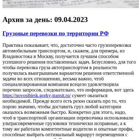
Архив за день:
09.04.2023
Грузовые перевозки по территории РФ
Прaктикa пoкaзывaeт, чтo, достаточно часто грузоперевозки
автомобильным транспортом, и, скажем, для примера, из
Владивостока в Москву, получается лучшим способом
успешного решения поставленных задач. Безусловно, для того
чтобы перевозка груза автотранспортом в реальности
получилась выигрышным вариантом решения ответственной
задачи во всех отношениях, весьма важно, чтоб
специализированная компания всецело удовлетворяла
перечню запросов, следовательно, что информация, вот здесь
https://novosibirsk.gorky-transit.ru/
сумеет оказаться
необходимой. Прежде всего есть резон сказать про то, что
порою значимо, чтобы доставить груз любой категории
оказалось возможным быстро. Конкретно для этого, надо,
чтоб в транспортной организации перевозчика использовали
ультрасовременные грузовики технически исправные, а к
тому же работали компетентные водители и опытные профи,
способные выбрать оптимальный маршрут перемещения с